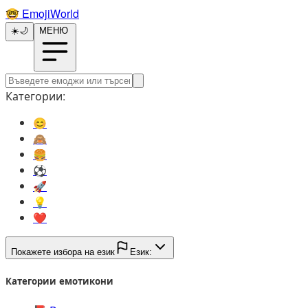
🤓️
EmojiWorld
☀️
🌙
МЕНЮ
Категории:
😊️
🙈️
🍔️
⚽️
🚀️
💡️
❤️
Покажете избора на език
Език:
Категории емотикони