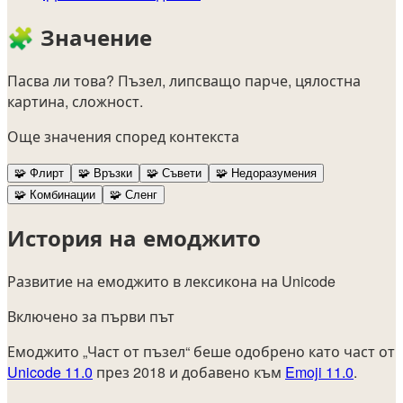
🧩
Значение
Пасва ли това? Пъзел, липсващо парче, цялостна
картина, сложност.
Още значения според контекста
🧩
Флирт
🧩
Връзки
🧩
Съвети
🧩
Недоразумения
🧩
Комбинации
🧩
Сленг
История на емоджито
Развитие на емоджито в лексикона на Unicode
Включено за първи път
Емоджито „Част от пъзел“ беше одобрено като част от
Unicode 11.0
през 2018 и добавено към
Emoji 11.0
.