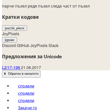
парче
пъзел
редя пъзел
следа
част от пъзел
Кратки кодове
:puzzle_piece:
JoyPixels
:jigsaw:
Discord
GitHub
JoyPixels
Slack
Предложения за Unicode
L2/17-198
21.06.2017
⬆️
Обратно в началото
сподели
сподели
сподели
Закачи го