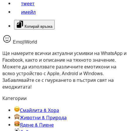
тwеет
имейл
Копирай връзка
EmojiWorld
Ще намерите всички актуални усмивки на WhatsApp и
Facebook, както и описание на тяхното значение.
Можете да използвате различните емотикони на
всяко устройство с Apple, Android и Windows.
Забавлявайте се с гмуркането в пъстрия свят на
емоджитата!
Категории
Смайлита & Хора
Животни & Природа
Ядене & Пиене