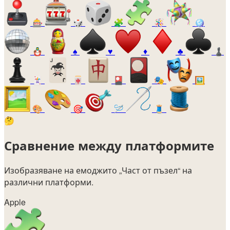
🎰
🎲
🧩
🪅
🪩
🪆
♠️
♥️
♦️
♣️
♟️
🃏
🀄
🎴
🎭
🖼️
🎨
🎯
🪡
🧵
🤔
Сравнение между платформите
Изобразяване на емоджито
„Част от пъзел“
на
различни платформи.
Apple