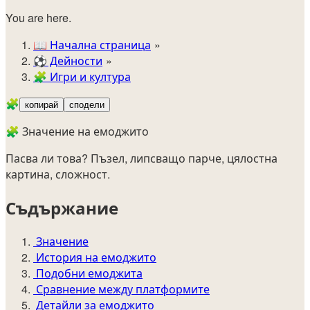
You are here.
📖
Начална страница
⚽️
Дейности
🧩
Игри и култура
🧩
копирай
сподели
🧩 Значение на емоджито
Пасва ли това? Пъзел, липсващо парче, цялостна
картина, сложност.
Съдържание
Значение
История на емоджито
Подобни емоджита
Сравнение между платформите
Детайли за емоджито