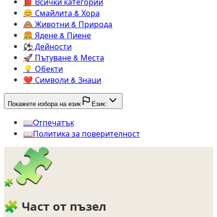
📕️
Всички категории
😊️
Смайлита & Хора
🙈️
Животни & Природа
🍔️
Ядене & Пиене
⚽️
Дейности
🚀️
Пътуване & Места
💡️
Обекти
❤️
Символи & Знаци
Покажете избора на език
Език:
📖️
Oтпечатък
📖️
Политика за поверителност
🧩
🧩
Част от пъзел