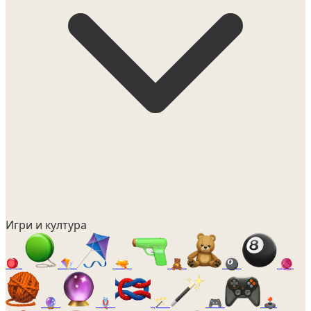
Игри и култура
🪀
🪁
🔫
🧸
🎱
🧶
🔮
🪢
🪄
🎮
🕹️