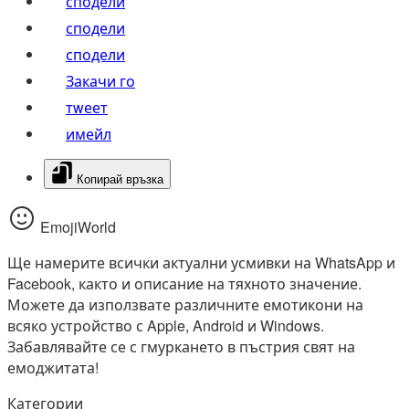
сподели
сподели
сподели
Закачи го
тwеет
имейл
Копирай връзка
EmojiWorld
Ще намерите всички актуални усмивки на WhatsApp и
Facebook, както и описание на тяхното значение.
Можете да използвате различните емотикони на
всяко устройство с Apple, Android и Windows.
Забавлявайте се с гмуркането в пъстрия свят на
емоджитата!
Категории