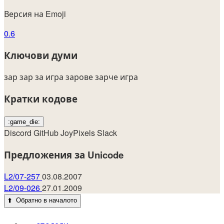
Версия на Emoji
0.6
Ключови думи
зар
зар за игра
зарове
зарче
игра
Кратки кодове
:game_die:
Discord
GitHub
JoyPixels
Slack
Предложения за Unicode
L2/07-257
03.08.2007
L2/09-026
27.01.2009
⬆️
Обратно в началото