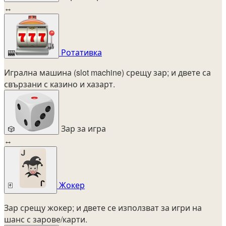
↔
Ротативка
🎰
Игрална машина (slot machine) срещу зар; и двете са
свързани с казино и хазарт.
Зар за игра
🎲
↔
Жокер
🃏
Зар срещу жокер; и двете се използват за игри на
шанс с зарове/карти.