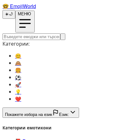
🤓️
EmojiWorld
☀️
🌙
МЕНЮ
Категории:
😊️
🙈️
🍔️
⚽️
🚀️
💡️
❤️
Покажете избора на език
Език:
Категории емотикони