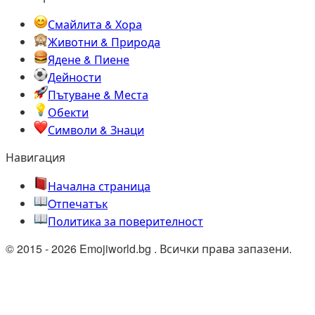
Смайлита & Хора
Животни & Природа
Ядене & Пиене
Дейности
Пътуване & Места
Обекти
Символи & Знаци
Навигация
Начална страница
Oтпечатък
Политика за поверителност
© 2015 - 2026 Emojiworld.bg . Всички права запазени.