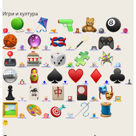
Игри и култура
🪀
🪁
🔫
🧸
🎱
🧶
🔮
🪢
🪄
🎮
🕹️
🎰
🎲
🧩
🪅
🪩
🪆
♠️
♥️
♦️
♣️
♟️
🃏
🀄
🎴
🎭
🖼️
🎨
🎯
🪡
🧵
🤔