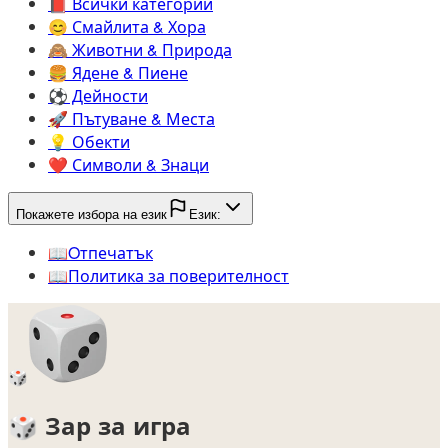
📕️
Всички категории
😊️
Смайлита & Хора
🙈️
Животни & Природа
🍔️
Ядене & Пиене
⚽️
Дейности
🚀️
Пътуване & Места
💡️
Обекти
❤️
Символи & Знаци
Покажете избора на език
Език:
📖️
Oтпечатък
📖️
Политика за поверителност
🎲
🎲
Зар за игра