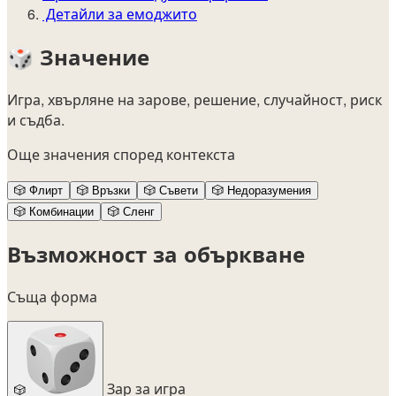
Детайли за емоджито
🎲
Значение
Игра, хвърляне на зарове, решение, случайност, риск
и съдба.
Още значения според контекста
🎲
Флирт
🎲
Връзки
🎲
Съвети
🎲
Недоразумения
🎲
Комбинации
🎲
Сленг
Възможност за объркване
Съща форма
Зар за игра
🎲