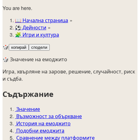
You are here.
📖
Начална страница
⚽️
Дейности
🧩
Игри и култура
🎲
копирай
сподели
🎲 Значение на емоджито
Игра, хвърляне на зарове, решение, случайност, риск
и съдба.
Съдържание
Значение
Възможност за объркване
История на емоджито
Подобни емоджита
Сравнение между платформите