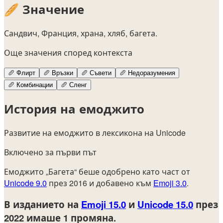
🥖
Значение
Сандвич, Франция, храна, хляб, багета.
Още значения според контекста
🥖
Флирт
🥖
Връзки
🥖
Съвети
🥖
Недоразумения
🥖
Комбинации
🥖
Сленг
История на емоджито
Развитие на емоджито в лексикона на Unicode
Включено за първи път
Емоджито „Багета“ беше одобрено като част от
Unicode 9.0
през 2016 и добавено към
Emoji 3.0
.
В изданието на
Emoji 15.0
и
Unicode 15.0
през
2022
имаше 1 промяна.