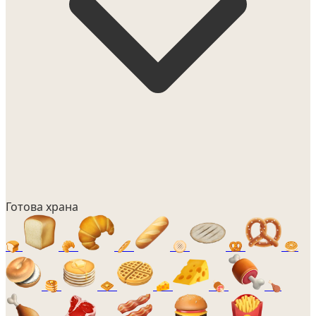
Готова храна
🍞
🥐
🥖
🫓
🥨
🥯
🥞
🧇
🧀
🍖
🍗