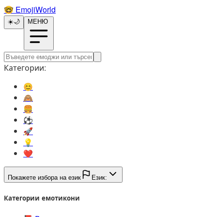
🤓️
EmojiWorld
☀️
🌙
МЕНЮ
Категории:
😊️
🙈️
🍔️
⚽️
🚀️
💡️
❤️
Покажете избора на език
Език:
Категории емотикони