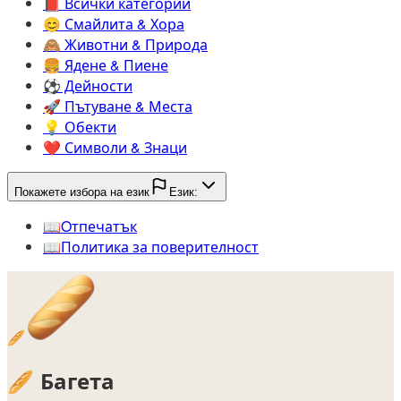
📕️
Всички категории
😊️
Смайлита & Хора
🙈️
Животни & Природа
🍔️
Ядене & Пиене
⚽️
Дейности
🚀️
Пътуване & Места
💡️
Обекти
❤️
Символи & Знаци
Покажете избора на език
Език:
📖️
Oтпечатък
📖️
Политика за поверителност
🥖
🥖
Багета