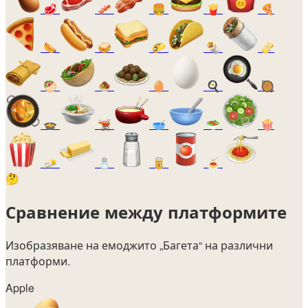
🥩
🥓
🍔
🍟
🍕
🌭
🥪
🌮
🌯
🫔
🥙
🧆
🥚
🍳
🥘
🍲
🫕
🥣
🥗
🍿
🧈
🧂
🥫
🍝
🤔
Сравнение между платформите
Изобразяване на емоджито
„Багета“
на различни
платформи.
Apple