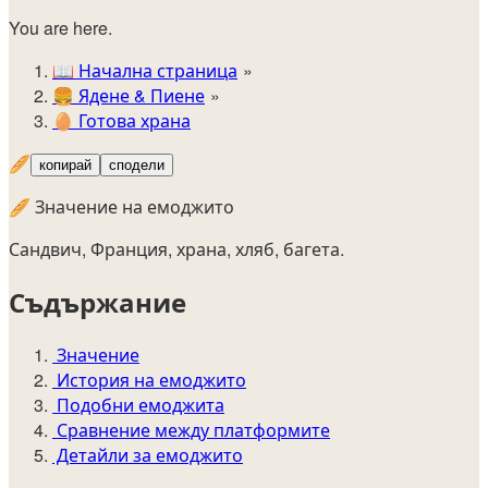
You are here.
📖
Начална страница
🍔️
Ядене & Пиене
🥚
Готова храна
🥖
копирай
сподели
🥖 Значение на емоджито
Сандвич, Франция, храна, хляб, багета.
Съдържание
Значение
История на емоджито
Подобни емоджита
Сравнение между платформите
Детайли за емоджито