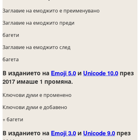
Заглавие на емоджито е преименувано
Заглавие на емоджито преди
багети
Заглавие на емоджито след
багета
В изданието на
Emoji 5.0
и
Unicode 10.0
през
2017
имаше 1 промяна.
Ключови думи е променено
Ключови думи е добавено
+ багети
В изданието на
Emoji 3.0
и
Unicode 9.0
през