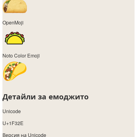
OpenMoji
Noto Color Emoji
Детайли за емоджито
Unicode
U+1F32E
Версия на Unicode