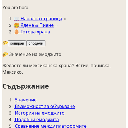
You are here.
📖
Начална страница
🍔️
Ядене & Пиене
🥚
Готова храна
🌮
копирай
сподели
🌮 Значение на емоджито
Желаете ли мексиканска храна? Ястие, почивка,
Мексико.
Съдържание
Значение
Възможност за объркване
История на емоджито
Подобни емоджита
Сравнение между платформите