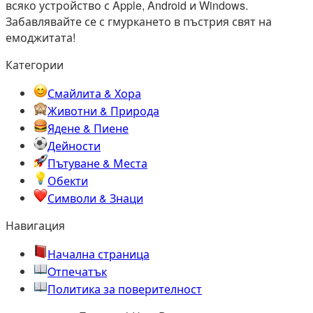
всяко устройство с Apple, Android и Windows.
Забавлявайте се с гмуркането в пъстрия свят на
емоджитата!
Категории
Смайлита & Хора
Животни & Природа
Ядене & Пиене
Дейности
Пътуване & Места
Обекти
Символи & Знаци
Навигация
Начална страница
Oтпечатък
Политика за поверителност