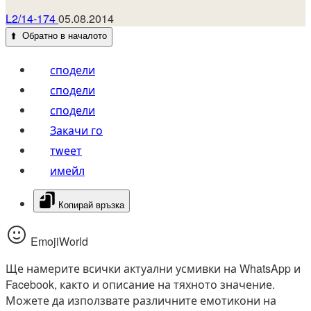
L2/14-174
05.08.2014
⬆️
Обратно в началото
сподели
сподели
сподели
Закачи го
тwеет
имейл
Копирай връзка
EmojiWorld
Ще намерите всички актуални усмивки на WhatsApp и
Facebook, както и описание на тяхното значение.
Можете да използвате различните емотикони на