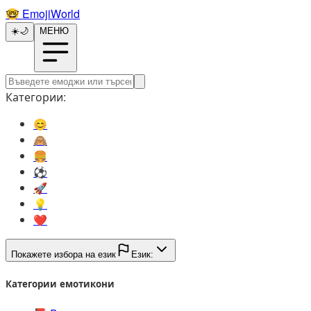
🤓️
EmojiWorld
☀️
🌙
МЕНЮ
Категории:
😊️
🙈️
🍔️
⚽️
🚀️
💡️
❤️
Покажете избора на език
Език:
Категории емотикони