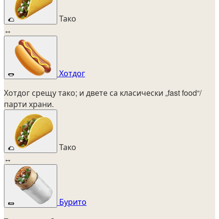
Тако
🌮
↔
Хотдог
🌭
Хотдог срещу тако; и двете са класически „fast food“/
парти храни.
Тако
🌮
↔
Бурито
🌯