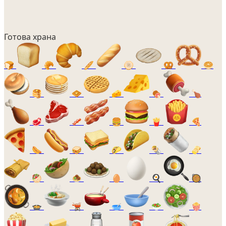
Готова храна
🍞
🥐
🥖
🫓
🥨
🥯
🥞
🧇
🧀
🍖
🍗
🥩
🥓
🍔
🍟
🍕
🌭
🥪
🌮
🌯
🫔
🥙
🧆
🥚
🍳
🥘
🍲
🫕
🥣
🥗
🍿