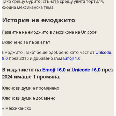
Тако срещу бурито; сгъната срещу увита тортиля,
сходна мексиканска тема.
История на емоджито
Развитие на емоджито в лексикона на Unicode
Включено за първи път
Емоджито „Тако“ беше одобрено като част от
Unicode
8.0
през 2015 и добавено към
Emoji 1.0
.
В изданието на
Emoji 16.0
и
Unicode 16.0
през
2024
имаше 1 промяна.
Ключови думи е променено
Ключови думи е добавено
+ мексиканско