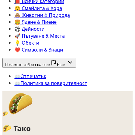
📕️
Всички категории
😊️
Смайлита & Хора
🙈️
Животни & Природа
🍔️
Ядене & Пиене
⚽️
Дейности
🚀️
Пътуване & Места
💡️
Обекти
❤️
Символи & Знаци
Покажете избора на език
Език:
📖️
Oтпечатък
📖️
Политика за поверителност
🌮
🌮
Тако