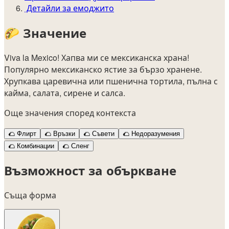
Детайли за емоджито
🌮
Значение
Viva la Mexico! Хапва ми се мексиканска храна!
Популярно мексиканско ястие за бързо хранене.
Хрупкава царевична или пшенична тортила, пълна с
кайма, салата, сирене и салса.
Още значения според контекста
🌮
Флирт
🌮
Връзки
🌮
Съвети
🌮
Недоразумения
🌮
Комбинации
🌮
Сленг
Възможност за объркване
Съща форма