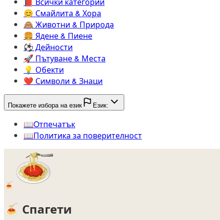
📕️
Всички категории
😊️
Смайлита & Хора
🙈️
Животни & Природа
🍔️
Ядене & Пиене
⚽️
Дейности
🚀️
Пътуване & Места
💡️
Обекти
❤️
Символи & Знаци
Покажете избора на език
Език:
📖️
Oтпечатък
📖️
Политика за поверителност
🍝
🍝
Спагети