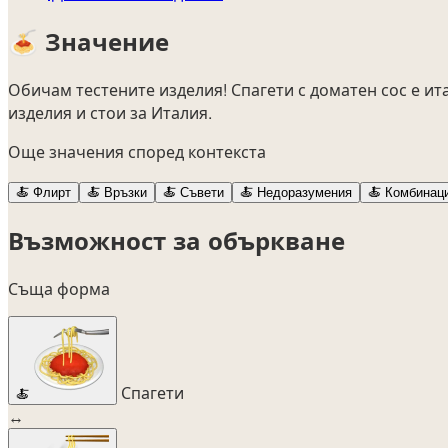
🍝
Значение
Обичам тестените изделия! Спагети с доматен сос е и
изделия и стои за Италия.
Още значения според контекста
🍝
Флирт
🍝
Връзки
🍝
Съвети
🍝
Недоразумения
🍝
Комбинац
Възможност за объркване
Съща форма
Спагети
🍝
↔