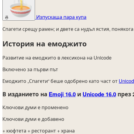
Изпускаща пара купа
🍜
Спагети срещу рамен; и двете са нудъл ястия, понякога
История на емоджито
Развитие на емоджито в лексикона на Unicode
Включено за първи път
Емоджито „Спагети“ беше одобрено като част от
Unicod
В изданието на
Emoji 16.0
и
Unicode 16.0
през 
Ключови думи е променено
Ключови думи е добавено
+ кюфтета
+ ресторант
+ храна