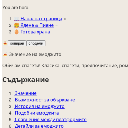
You are here.
📖
Начална страница
🍔️
Ядене & Пиене
🥚
Готова храна
🍝
копирай
сподели
🍝 Значение на емоджито
Обичам спагети! Класика, спагети, предпочитание, ром
Съдържание
Значение
Възможност за объркване
История на емоджито
Подобни емоджита
Сравнение между платформите
Детайли за емоджито