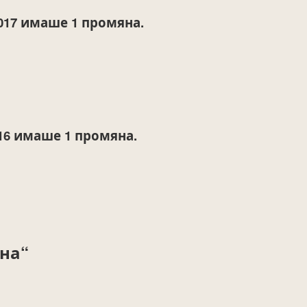
017
имаше 1 промяна.
16
имаше 1 промяна.
на“