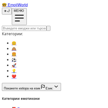
🤓️
EmojiWorld
☀️
🌙
МЕНЮ
Категории:
😊️
🙈️
🍔️
⚽️
🚀️
💡️
❤️
Покажете избора на език
Език:
Категории емотикони