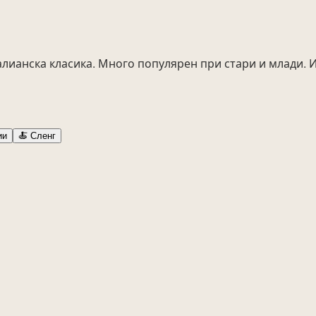
талианска класика. Много популярен при стари и млади.
ии
🍝
Сленг