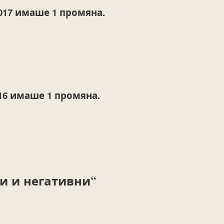
017
имаше 1 промяна.
16
имаше 1 промяна.
и и негативни“