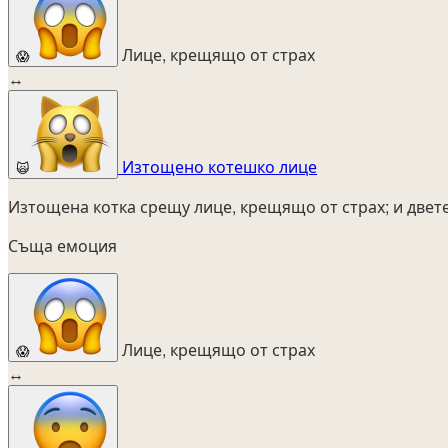
Лице, крещящо от страх
😱
↔
Изтощено котешко лице
🙀
Изтощена котка срещу лице, крещящо от страх; и двет
Съща емоция
Лице, крещящо от страх
😱
↔