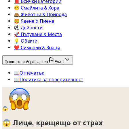
📕️
Всички категории
😊️
Смайлита & Хора
🙈️
Животни & Природа
🍔️
Ядене & Пиене
⚽️
Дейности
🚀️
Пътуване & Места
💡️
Обекти
❤️
Символи & Знаци
Покажете избора на език
Език:
📖️
Oтпечатък
📖️
Политика за поверителност
😱
😱
Лице, крещящо от страх