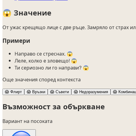
😱
Значение
От ужас крещящо лице с две ръце. Замряло от страх и
Примери
Направо се стреснах. 😱
Леле, колко е зловещо! 😱
Ти сериозно ли го направи? 😱
Още значения според контекста
😱
Флирт
😱
Връзки
😱
Съвети
😱
Недоразумения
😱
Комбинац
Възможност за объркване
Вариант на посоката