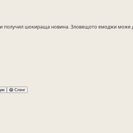
ли получил шокираща новина. Зловещото емоджи може да
ии
😱
Сленг