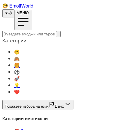
🤓️
EmojiWorld
☀️
🌙
МЕНЮ
Категории:
😊️
🙈️
🍔️
⚽️
🚀️
💡️
❤️
Покажете избора на език
Език:
Категории емотикони