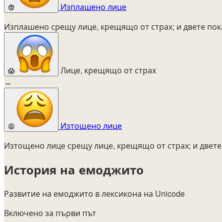
Изплашено лице
😨
Изплашено срещу лице, крещящо от страх; и двете пок
Лице, крещящо от страх
😱
↔
Изтощено лице
😩
Изтощено лице срещу лице, крещящо от страх; и двете
История на емоджито
Развитие на емоджито в лексикона на Unicode
Включено за първи път