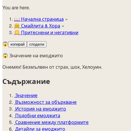
You are here.
📖
Начална страница
😊️
Смайлита & Хора
😳
Притеснени и негативни
😱
копирай
сподели
😱 Значение на емоджито
Онемях! Безмълвен от страх, шок, Хелоуин.
Съдържание
Значение
Възможност за объркване
История на емоджито
Подобни емоджита
Сравнение между платформите
Детайли за емоджито