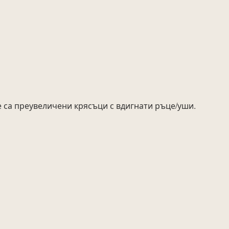
е са преувеличени крясъци с вдигнати ръце/уши.