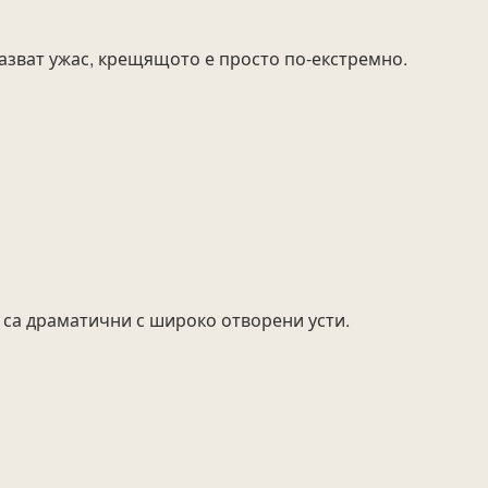
азват ужас, крещящото е просто по-екстремно.
 са драматични с широко отворени усти.