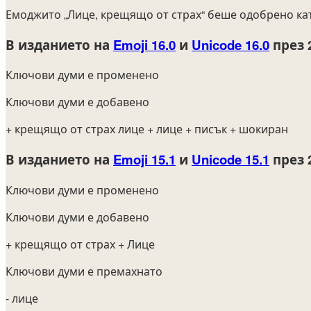
Емоджито „Лице, крещящо от страх“ беше одобрено ка
В изданието на
Emoji 16.0
и
Unicode 16.0
през 
Ключови думи е променено
Ключови думи е добавено
+ крещящо от страх лице
+ лице
+ писък
+ шокиран
В изданието на
Emoji 15.1
и
Unicode 15.1
през 
Ключови думи е променено
Ключови думи е добавено
+ крещящо от страх
+ Лице
Ключови думи е премахнато
- лице