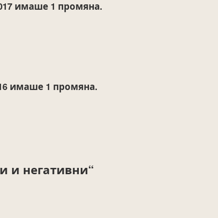
017
имаше 1 промяна.
16
имаше 1 промяна.
и и негативни“