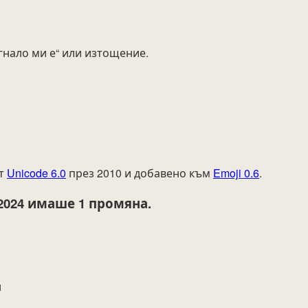
гнало ми е“ или изтощение.
от
Unicode 6.0
през 2010 и добавено към
Emoji 0.6
.
2024
имаше 1 промяна.
н