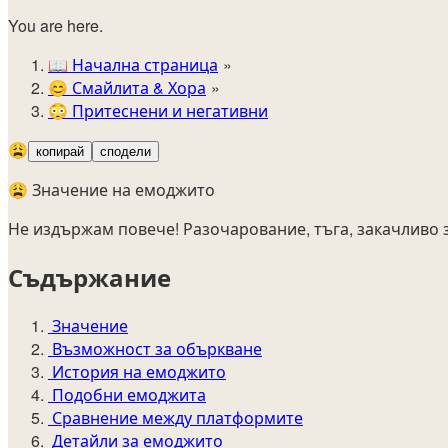
You are here.
📖
Начална страница
😊️
Смайлита & Хора
😳
Притеснени и негативни
😩
копирай
сподели
😩 Значение на емоджито
Не издържам повече! Разочарование, тъга, закачливо 
Съдържание
Значение
Възможност за объркване
История на емоджито
Подобни емоджита
Сравнение между платформите
Детайли за емоджито