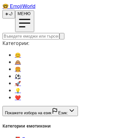
🤓️
EmojiWorld
☀️
🌙
МЕНЮ
Категории:
😊️
🙈️
🍔️
⚽️
🚀️
💡️
❤️
Покажете избора на език
Език:
Категории емотикони