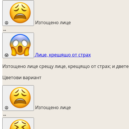
Изтощено лице
😩
↔
Лице, крещящо от страх
😱
Изтощено лице срещу лице, крещящо от страх; и двете
Цветови вариант
Изтощено лице
😩
↔