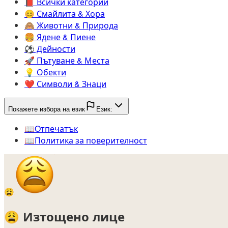
📕️
Всички категории
😊️
Смайлита & Хора
🙈️
Животни & Природа
🍔️
Ядене & Пиене
⚽️
Дейности
🚀️
Пътуване & Места
💡️
Обекти
❤️
Символи & Знаци
Покажете избора на език
Език:
📖️
Oтпечатък
📖️
Политика за поверителност
😩
😩
Изтощено лице