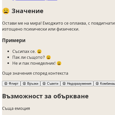
😩
Значение
Остави ме на мира! Емоджито се оплаква, с повдигнати
изтощено психически или физически.
Примери
Съсипах се. 😩
Пак ли същото? 😩
Не и пак понеделник! 😩
Още значения според контекста
😩
Флирт
😩
Връзки
😩
Съвети
😩
Недоразумения
😩
Комбинац
Възможност за объркване
Съща емоция