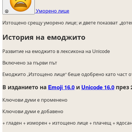
Уморено лице
😫
Изтощено срещу уморено лице; и двете показват „доте
История на емоджито
Развитие на емоджито в лексикона на Unicode
Включено за първи път
Емоджито „Изтощено лице“ беше одобрено като част 
В изданието на
Emoji 16.0
и
Unicode 16.0
през 
Ключови думи е променено
Ключови думи е добавено
+ гладен
+ изморен
+ изтощено лице
+ плачещ
+ ядоса