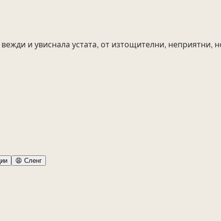
 вежди и увиснала устата, от изтощителни, неприятни,
ии
😩
Сленг