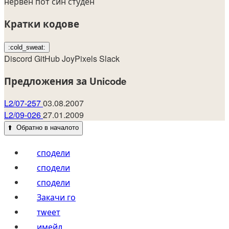
нервен
пот
син
студен
Кратки кодове
:cold_sweat:
Discord
GitHub
JoyPixels
Slack
Предложения за Unicode
L2/07-257
03.08.2007
L2/09-026
27.01.2009
⬆️
Обратно в началото
сподели
сподели
сподели
Закачи го
тwеет
имейл