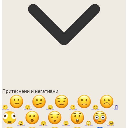
Притеснени и негативни
😕
🫤
😟
🙁
☹️
🫪
😮
😯
😲
😳
🥺