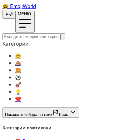
🤓️
EmojiWorld
☀️
🌙
МЕНЮ
Категории:
😊️
🙈️
🍔️
⚽️
🚀️
💡️
❤️
Покажете избора на език
Език:
Категории емотикони