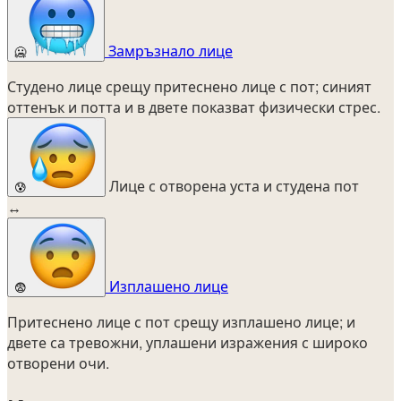
Замръзнало лице
🥶
Студено лице срещу притеснено лице с пот; синият
оттенък и потта и в двете показват физически стрес.
Лице с отворена уста и студена пот
😰
↔
Изплашено лице
😨
Притеснено лице с пот срещу изплашено лице; и
двете са тревожни, уплашени изражения с широко
отворени очи.