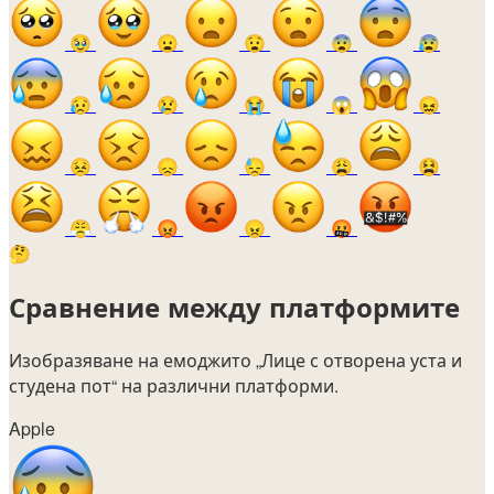
🥹
😦
😧
😨
😰
😥
😢
😭
😱
😖
😣
😞
😓
😩
😫
😤
😡
😠
🤬
🤔
Сравнение между платформите
Изобразяване на емоджито
„Лице с отворена уста и
студена пот“
на различни платформи.
Apple