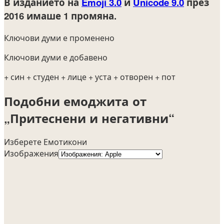
В изданието на
Emoji 3.0
и
Unicode 9.0
през
2016
имаше 1 промяна.
Ключови думи е променено
Ключови думи е добавено
+ син
+ студен
+ лице
+ уста
+ отворен
+ пот
Подобни емоджита от
„Притеснени и негативни“
Изберете Емотикони
Изображения