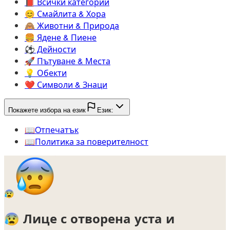
📕️
Всички категории
😊️
Смайлита & Хора
🙈️
Животни & Природа
🍔️
Ядене & Пиене
⚽️
Дейности
🚀️
Пътуване & Места
💡️
Обекти
❤️
Символи & Знаци
Покажете избора на език
Език:
📖️
Oтпечатък
📖️
Политика за поверителност
😰
😰
Лице с отворена уста и