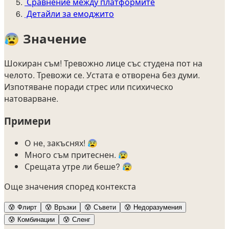
Сравнение между платформите
Детайли за емоджито
😰
Значение
Шокиран съм! Тревожно лице със студена пот на
челото. Тревожи се. Устата е отворена без думи.
Изпотяване поради стрес или психическо
натоварване.
Примери
О не, закъснях! 😰
Много съм притеснен. 😰
Срещата утре ли беше? 😰
Още значения според контекста
😰
Флирт
😰
Връзки
😰
Съвети
😰
Недоразумения
😰
Комбинации
😰
Сленг