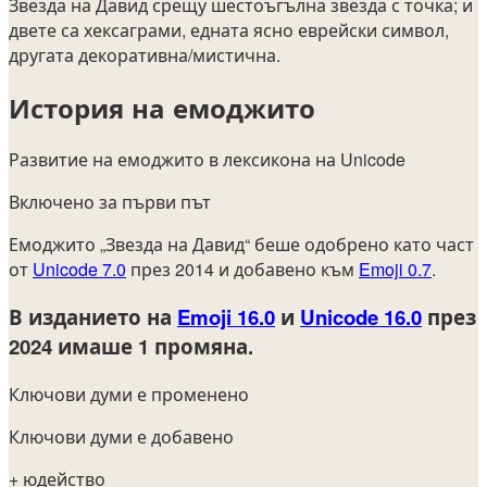
Звезда на Давид срещу шестоъгълна звезда с точка; и
двете са хексаграми, едната ясно еврейски символ,
другата декоративна/мистична.
История на емоджито
Развитие на емоджито в лексикона на Unicode
Включено за първи път
Емоджито „Звезда на Давид“ беше одобрено като част
от
Unicode 7.0
през 2014 и добавено към
Emoji 0.7
.
В изданието на
Emoji 16.0
и
Unicode 16.0
през
2024
имаше 1 промяна.
Ключови думи е променено
Ключови думи е добавено
+ юдейство