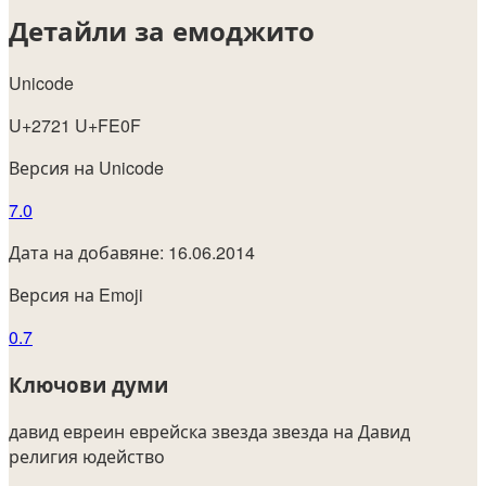
Детайли за емоджито
Unicode
U+2721 U+FE0F
Версия на Unicode
7.0
Дата на добавяне: 16.06.2014
Версия на Emoji
0.7
Ключови думи
давид
евреин
еврейска
звезда
звезда на Давид
религия
юдейство