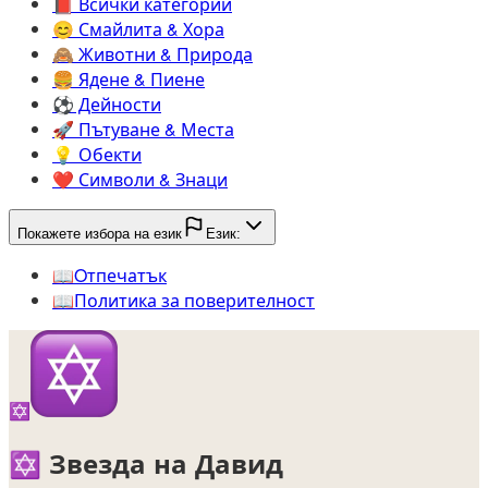
📕️
Всички категории
😊️
Смайлита & Хора
🙈️
Животни & Природа
🍔️
Ядене & Пиене
⚽️
Дейности
🚀️
Пътуване & Места
💡️
Обекти
❤️
Символи & Знаци
Покажете избора на език
Език:
📖️
Oтпечатък
📖️
Политика за поверителност
✡️
✡️
Звезда на Давид