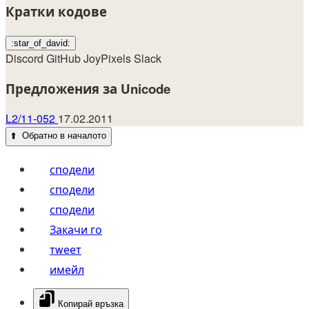
Кратки кодове
:star_of_david:
Discord
GitHub
JoyPixels
Slack
Предложения за Unicode
L2/11-052
17.02.2011
⬆️
Обратно в началото
сподели
сподели
сподели
Закачи го
тwеет
имейл
Копирай връзка