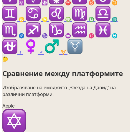
⚛️
🪯
♈
♉
♊
♋
♌
♍
♎
♏
♐
♑
♒
♓
⛎
♀️
♂️
⚧️
🤔
Сравнение между платформите
Изобразяване на емоджито
„Звезда на Давид“
на
различни платформи.
Apple