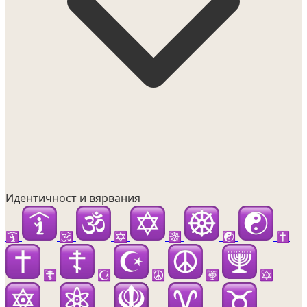
Идентичност и вярвания
🛐
🕉️
✡️
☸️
☯️
✝️
☦️
☪️
☮️
🕎
🔯