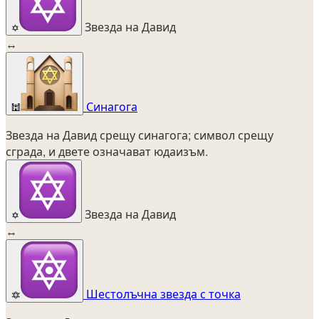
Звезда на Давид
✡️
↔
Синагога
🕍
Звезда на Давид срещу синагога; символ срещу
сграда, и двете означават юдаизъм.
Звезда на Давид
✡️
↔
Шестолъчна звезда с точка
🔯