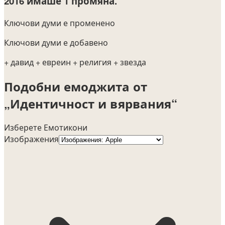
2016
имаше 1 промяна.
Ключови думи е променено
Ключови думи е добавено
+ давид
+ евреин
+ религия
+ звезда
Подобни емоджита от
„Идентичност и вярвания“
Изберете Емотикони
Изображения