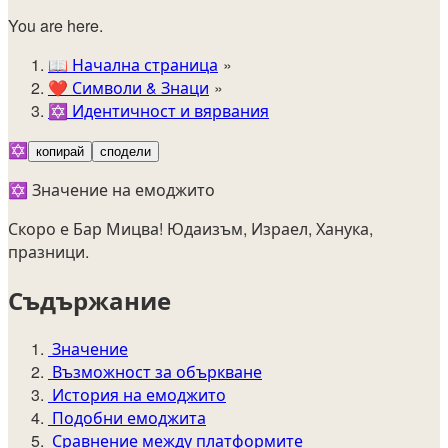
You are here.
📖
Начална страница
❤️
Символи & Знаци
✡️
Идентичност и вярвания
✡️
копирай
сподели
✡️ Значение на емоджито
Скоро е Бар Мицва! Юдаизъм, Израел, Ханука,
празници.
Съдържание
Значение
Възможност за объркване
История на емоджито
Подобни емоджита
Сравнение между платформите