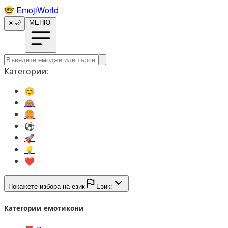
🤓️
EmojiWorld
☀️
🌙
МЕНЮ
Категории:
😊️
🙈️
🍔️
⚽️
🚀️
💡️
❤️
Покажете избора на език
Език:
Категории емотикони