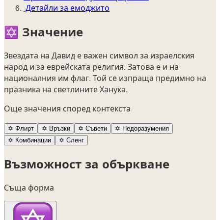
Детайли за емоджито
✡️
Значение
Звездата на Давид е важен символ за израелския
народ и за еврейската религия. Затова е и на
националния им флаг. Той се изпраща предимно на
празника на светлините Ханука.
Още значения според контекста
✡️
Флирт
✡️
Връзки
✡️
Съвети
✡️
Недоразумения
✡️
Комбинации
✡️
Сленг
Възможност за объркване
Съща форма