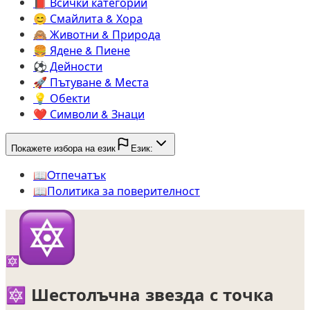
📕️
Всички категории
😊️
Смайлита & Хора
🙈️
Животни & Природа
🍔️
Ядене & Пиене
⚽️
Дейности
🚀️
Пътуване & Места
💡️
Обекти
❤️
Символи & Знаци
Покажете избора на език
Език:
📖️
Oтпечатък
📖️
Политика за поверителност
🔯
🔯
Шестолъчна звезда с точка