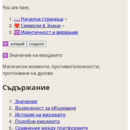
You are here.
📖
Начална страница
❤️
Символи & Знаци
✡️
Идентичност и вярвания
🔯
копирай
сподели
🔯 Значение на емоджито
Магически моменти, противоположности,
прогонване на духове.
Съдържание
Значение
Възможност за объркване
История на емоджито
Подобни емоджита
Сравнение между платформите