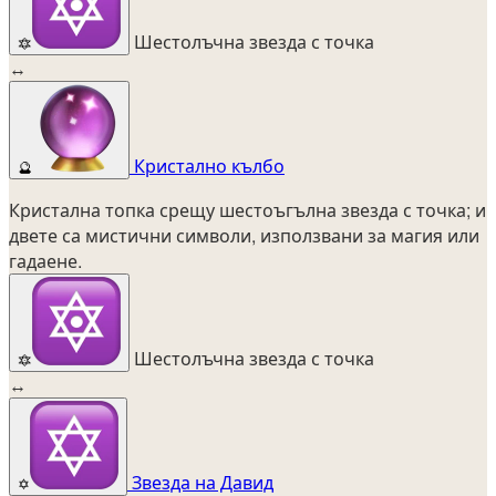
Шестолъчна звезда с точка
🔯
↔
Кристално кълбо
🔮
Кристална топка срещу шестоъгълна звезда с точка; и
двете са мистични символи, използвани за магия или
гадаене.
Шестолъчна звезда с точка
🔯
↔
Звезда на Давид
✡️