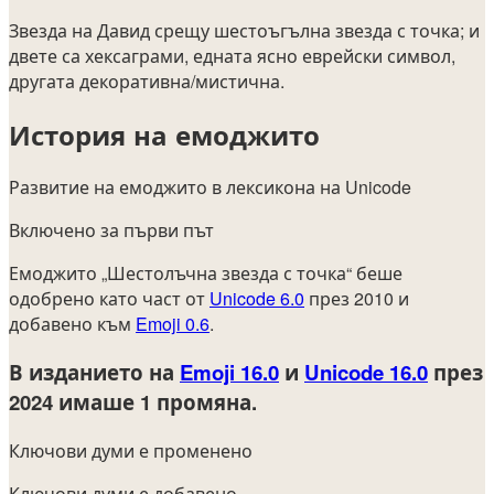
Звезда на Давид срещу шестоъгълна звезда с точка; и
двете са хексаграми, едната ясно еврейски символ,
другата декоративна/мистична.
История на емоджито
Развитие на емоджито в лексикона на Unicode
Включено за първи път
Емоджито „Шестолъчна звезда с точка“ беше
одобрено като част от
Unicode 6.0
през 2010 и
добавено към
Emoji 0.6
.
В изданието на
Emoji 16.0
и
Unicode 16.0
през
2024
имаше 1 промяна.
Ключови думи е променено
Ключови думи е добавено