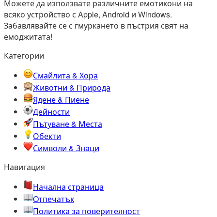
Можете да използвате различните емотикони на
всяко устройство с Apple, Android и Windows.
Забавлявайте се с гмуркането в пъстрия свят на
емоджитата!
Категории
Смайлита & Хора
Животни & Природа
Ядене & Пиене
Дейности
Пътуване & Места
Обекти
Символи & Знаци
Навигация
Начална страница
Oтпечатък
Политика за поверителност