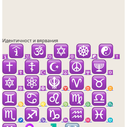
Идентичност и вярвания
🛐
🕉️
✡️
☸️
☯️
✝️
☦️
☪️
☮️
🕎
🔯
⚛️
🪯
♈
♉
♊
♋
♌
♍
♎
♏
♐
♑
♒
♓
⛎