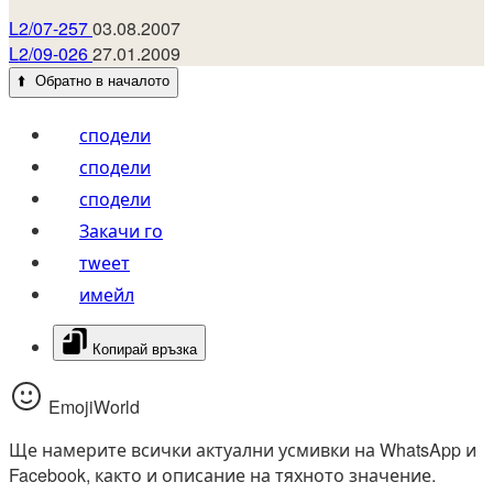
L2/07-257
03.08.2007
L2/09-026
27.01.2009
⬆️
Обратно в началото
сподели
сподели
сподели
Закачи го
тwеет
имейл
Копирай връзка
EmojiWorld
Ще намерите всички актуални усмивки на WhatsApp и
Facebook, както и описание на тяхното значение.