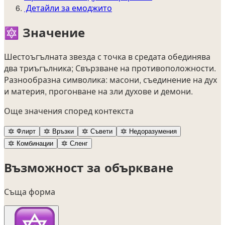
Детайли за емоджито
🔯
Значение
Шестоъгълната звезда с точка в средата обединява
два триъгълника; Свързване на противоположности.
Разнообразна символика: масони, съединение на дух
и материя, прогонване на зли духове и демони.
Още значения според контекста
🔯
Флирт
🔯
Връзки
🔯
Съвети
🔯
Недоразумения
🔯
Комбинации
🔯
Сленг
Възможност за объркване
Съща форма