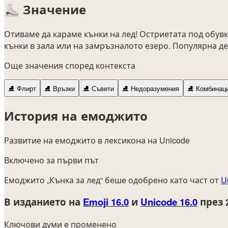
⛸️
Значение
Отиваме да караме кънки на лед! Остриетата под обув
кънки в зала или на замръзналото езеро. Популярна де
Още значения според контекста
⛸️
Флирт
⛸️
Връзки
⛸️
Съвети
⛸️
Недоразумения
⛸️
Комбинац
История на емоджито
Развитие на емоджито в лексикона на Unicode
Включено за първи път
Емоджито „Кънка за лед“ беше одобрено като част от
U
В изданието на
Emoji 16.0
и
Unicode 16.0
през 
Ключови думи е променено