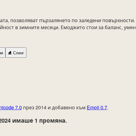
ката, позволяват пързалянето по заледени повърхности.
йност в зимните месеци. Емоджито стои за баланс, уме
ии
⛸️
Сленг
nicode 7.0
през 2014 и добавено към
Emoji 0.7
.
2024
имаше 1 промяна.