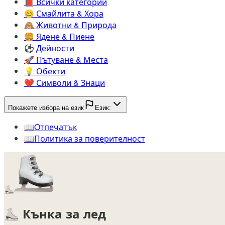
📕️
Всички категории
😊️
Смайлита & Хора
🙈️
Животни & Природа
🍔️
Ядене & Пиене
⚽️
Дейности
🚀️
Пътуване & Места
💡️
Обекти
❤️
Символи & Знаци
Покажете избора на език
Език:
📖️
Oтпечатък
📖️
Политика за поверителност
⛸️
⛸️
Кънка за лед