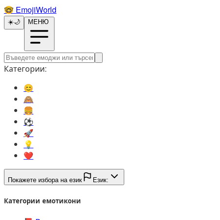
🤓️
EmojiWorld
☀️
🌙
МЕНЮ
Категории:
😊️
🙈️
🍔️
⚽️
🚀️
💡️
❤️
Покажете избора на език
Език:
Категории емотикони