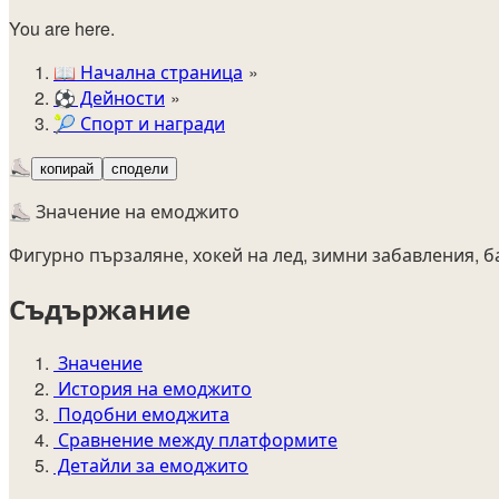
You are here.
📖
Начална страница
⚽️
Дейности
🎾
Спорт и награди
⛸️
копирай
сподели
⛸️ Значение на емоджито
Фигурно пързаляне, хокей на лед, зимни забавления, б
Съдържание
Значение
История на емоджито
Подобни емоджита
Сравнение между платформите
Детайли за емоджито