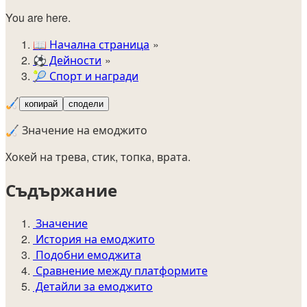
You are here.
📖
Начална страница
⚽️
Дейности
🎾
Спорт и награди
🏑
копирай
сподели
🏑 Значение на емоджито
Хокей на трева, стик, топка, врата.
Съдържание
Значение
История на емоджито
Подобни емоджита
Сравнение между платформите
Детайли за емоджито