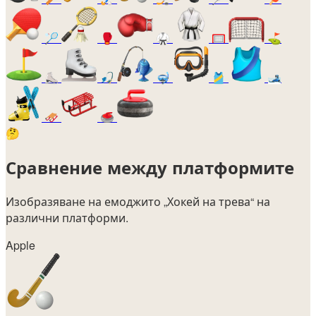
🏸
🥊
🥋
🥅
⛳
⛸️
🎣
🤿
🎽
🎿
🛷
🥌
🤔
Сравнение между платформите
Изобразяване на емоджито
„Хокей на трева“
на
различни платформи.
Apple