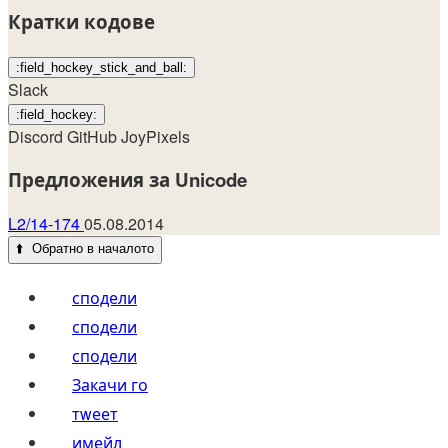
Кратки кодове
:field_hockey_stick_and_ball:
Slack
:field_hockey:
Discord
GitHub
JoyPixels
Предложения за Unicode
L2/14-174
05.08.2014
⬆️
Обратно в началото
сподели
сподели
сподели
Закачи го
тwеет
имейл