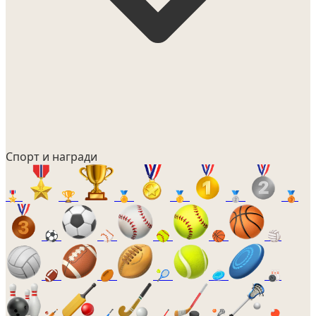
Спорт и награди
🎖️
🏆
🏅
🥇
🥈
🥉
⚽
⚾
🥎
🏀
🏐
🏈
🏉
🎾
🥏
🎳
🏏
🏑
🏒
🥍
🏓