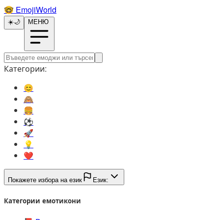
🤓️
EmojiWorld
☀️
🌙
МЕНЮ
Категории:
😊️
🙈️
🍔️
⚽️
🚀️
💡️
❤️
Покажете избора на език
Език:
Категории емотикони