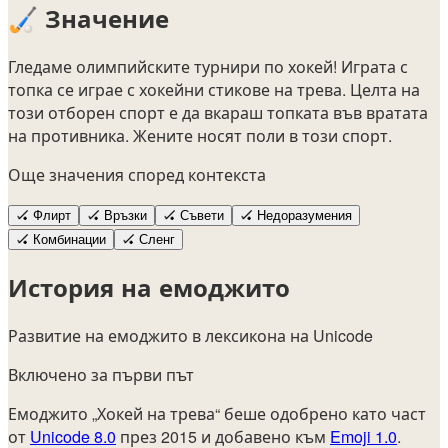
🏑
Значение
Гледаме олимпийските турнири по хокей! Играта с
топка се играе с хокейни стикове на трева. Целта на
този отборен спорт е да вкараш топката във вратата
на противника. Жените носят поли в този спорт.
Още значения според контекста
🏑
Флирт
🏑
Връзки
🏑
Съвети
🏑
Недоразумения
🏑
Комбинации
🏑
Сленг
История на емоджито
Развитие на емоджито в лексикона на Unicode
Включено за първи път
Емоджито „Хокей на трева“ беше одобрено като част
от
Unicode 8.0
през 2015 и добавено към
Emoji 1.0
.