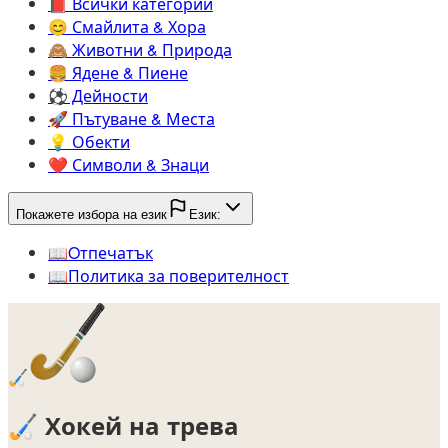
📕️
Всички категории
😊️
Смайлита & Хора
🙈️
Животни & Природа
🍔️
Ядене & Пиене
⚽️
Дейности
🚀️
Пътуване & Места
💡️
Обекти
❤️
Символи & Знаци
Покажете избора на език
Език:
📖️
Oтпечатък
📖️
Политика за поверителност
🏑
🏑
Хокей на трева