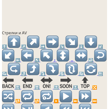
Стрелки и AV
⬆️
↗️
➡️
↘️
⬇️
↙️
⬅️
↖️
↕️
↔️
↩️
↪️
⤴️
⤵️
🔃
🔄
🔙
🔚
🔛
🔜
🔝
🔀
🔁
🔂
▶️
⏩
⏭️