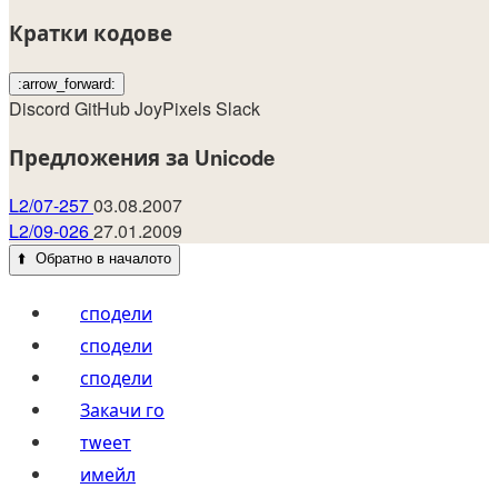
Кратки кодове
:arrow_forward:
Discord
GitHub
JoyPixels
Slack
Предложения за Unicode
L2/07-257
03.08.2007
L2/09-026
27.01.2009
⬆️
Обратно в началото
сподели
сподели
сподели
Закачи го
тwеет
имейл