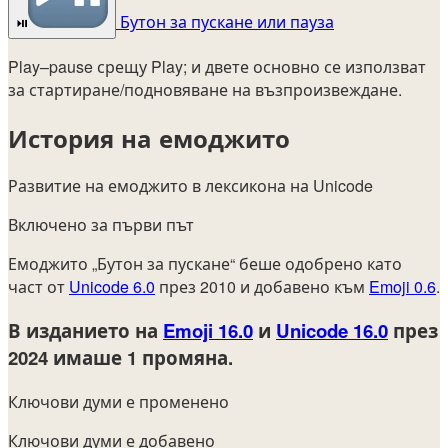
Бутон за пускане или пауза
⏯️
Play–pause срещу Play; и двете основно се използват
за стартиране/подновяване на възпроизвеждане.
История на емоджито
Развитие на емоджито в лексикона на Unicode
Включено за първи път
Емоджито „Бутон за пускане“ беше одобрено като
част от
Unicode 6.0
през 2010 и добавено към
Emoji 0.6
.
В изданието на
Emoji 16.0
и
Unicode 16.0
през
2024
имаше 1 промяна.
Ключови думи е променено
Ключови думи е добавено