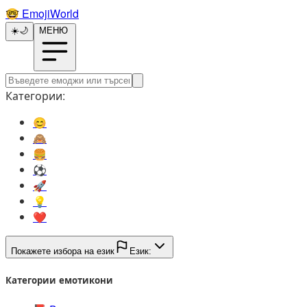
🤓️
EmojiWorld
☀️
🌙
МЕНЮ
Категории:
😊️
🙈️
🍔️
⚽️
🚀️
💡️
❤️
Покажете избора на език
Език:
Категории емотикони