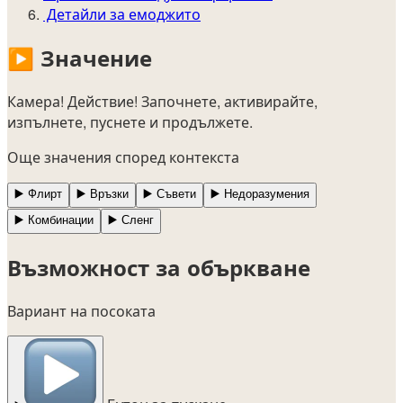
Детайли за емоджито
▶️
Значение
Камера! Действие! Започнете, активирайте,
изпълнете, пуснете и продължете.
Още значения според контекста
▶️
Флирт
▶️
Връзки
▶️
Съвети
▶️
Недоразумения
▶️
Комбинации
▶️
Сленг
Възможност за объркване
Вариант на посоката