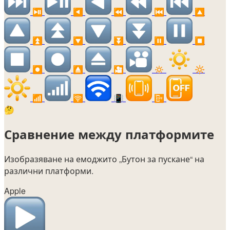
⏯️
◀️
⏪
⏮️
🔼
⏫
🔽
⏬
⏸️
⏹️
⏺️
⏏️
🎦
🔅
🔆
📶
🛜
📳
📴
🤔
Сравнение между платформите
Изобразяване на емоджито
„Бутон за пускане“
на
различни платформи.
Apple