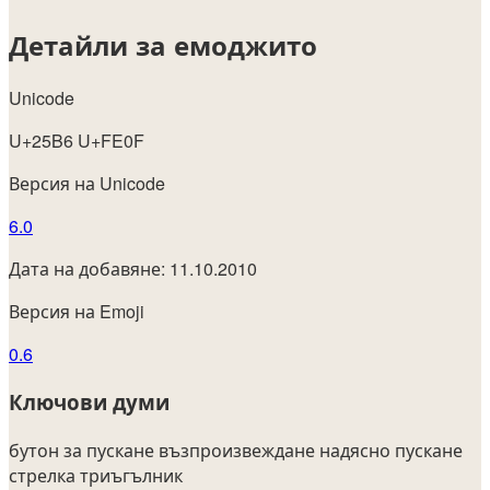
Детайли за емоджито
Unicode
U+25B6 U+FE0F
Версия на Unicode
6.0
Дата на добавяне: 11.10.2010
Версия на Emoji
0.6
Ключови думи
бутон за пускане
възпроизвеждане
надясно
пускане
стрелка
триъгълник