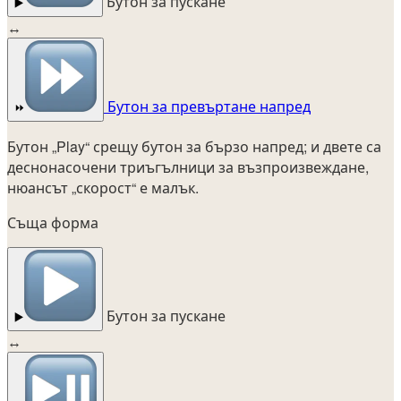
Бутон за пускане
▶️
↔
Бутон за превъртане напред
⏩
Бутон „Play“ срещу бутон за бързо напред; и двете са
деснонасочени триъгълници за възпроизвеждане,
нюансът „скорост“ е малък.
Съща форма
Бутон за пускане
▶️
↔