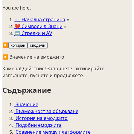
You are here.
📖
Начална страница
❤️
Символи & Знаци
➡️
Стрелки и AV
▶️
копирай
сподели
▶️ Значение на емоджито
Камера! Действие! Започнете, активирайте,
изпълнете, пуснете и продължете.
Съдържание
Значение
Възможност за объркване
История на емоджито
Подобни емоджита
Сравнение между платформите