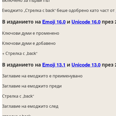
Включено за първи път
Емоджито „Стрелка с back“ беше одобрено като част от
В изданието на
Emoji 16.0
и
Unicode 16.0
през 
Ключови думи е променено
Ключови думи е добавено
+ Стрелка с „back“
В изданието на
Emoji 13.1
и
Unicode 13.0
през 
Заглавие на емоджито е преименувано
Заглавие на емоджито преди
Стрелка с „back“
Заглавие на емоджито след