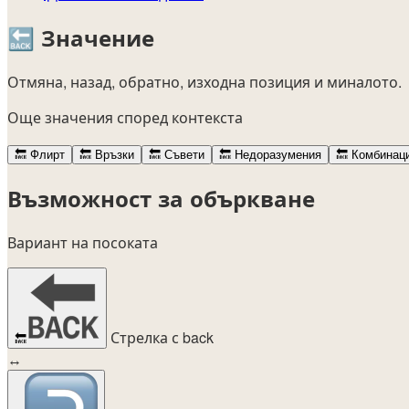
🔙
Значение
Отмяна, назад, обратно, изходна позиция и миналото.
Още значения според контекста
🔙
Флирт
🔙
Връзки
🔙
Съвети
🔙
Недоразумения
🔙
Комбинац
Възможност за объркване
Вариант на посоката
Стрелка с back
🔙
↔