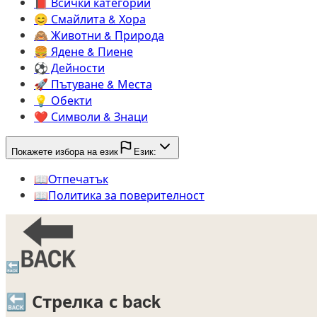
📕️
Всички категории
😊️
Смайлита & Хора
🙈️
Животни & Природа
🍔️
Ядене & Пиене
⚽️
Дейности
🚀️
Пътуване & Места
💡️
Обекти
❤️
Символи & Знаци
Покажете избора на език
Език:
📖️
Oтпечатък
📖️
Политика за поверителност
🔙
🔙
Стрелка с back