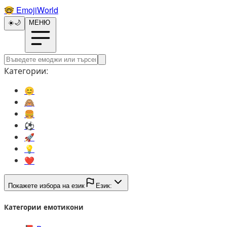
🤓️
EmojiWorld
☀️
🌙
МЕНЮ
Категории:
😊️
🙈️
🍔️
⚽️
🚀️
💡️
❤️
Покажете избора на език
Език:
Категории емотикони