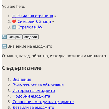
You are here.
📖
Начална страница
❤️
Символи & Знаци
➡️
Стрелки и AV
🔙
копирай
сподели
🔙 Значение на емоджито
Отмяна, назад, обратно, изходна позиция и миналото.
Съдържание
Значение
Възможност за объркване
История на емоджито
Подобни емоджита
Сравнение между платформите
Детайли за емоджито