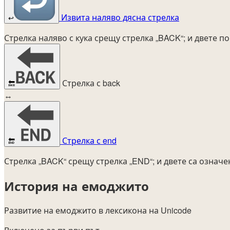
Извита наляво дясна стрелка
↩️
Стрелка наляво с кука срещу стрелка „BACK“; и двете п
Стрелка с back
🔙
↔
Стрелка с end
🔚
Стрелка „BACK“ срещу стрелка „END“; и двете са означ
История на емоджито
Развитие на емоджито в лексикона на Unicode