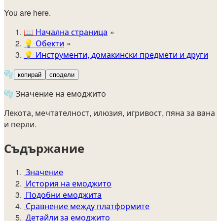
You are here.
📖
Начална страница
💡️
Обекти
💡
Инструменти, домакински предмети и други
🫧
копирай
сподели
🫧 Значение на емоджито
Лекота, мечтателност, илюзия, игривост, пяна за вана
и перли.
Съдържание
Значение
История на емоджито
Подобни емоджита
Сравнение между платформите
Детайли за емоджито