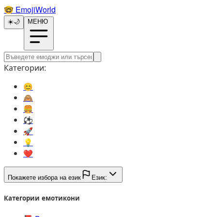
🤓️
EmojiWorld
☀️
🌙
МЕНЮ
Категории:
😊️
🙈️
🍔️
⚽️
🚀️
💡️
❤️
Покажете избора на език
Език:
Категории емотикони