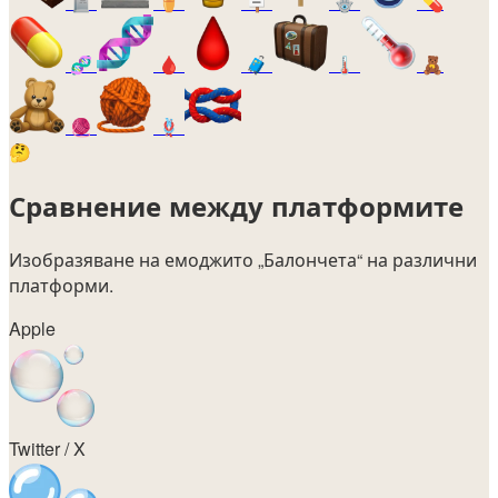
🪦
⚱️
🪧
🪬
💊
🧬
🩸
🧳
🌡️
🧸
🧶
🪢
🤔
Сравнение между платформите
Изобразяване на емоджито
„Балончета“
на различни
платформи.
Apple
Twitter / X