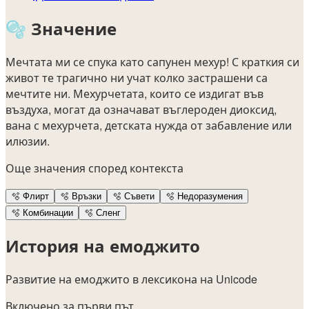
🫧
Значение
Мечтата ми се спука като сапунен мехур! С краткия си
живот те трагично ни учат колко застрашени са
мечтите ни. Мехурчетата, които се издигат във
въздуха, могат да означават въглероден диоксид,
вана с мехурчета, детската нужда от забавление или
илюзии.
Още значения според контекста
🫧
Флирт
🫧
Връзки
🫧
Съвети
🫧
Недоразумения
🫧
Комбинации
🫧
Сленг
История на емоджито
Развитие на емоджито в лексикона на Unicode
Включено за първи път