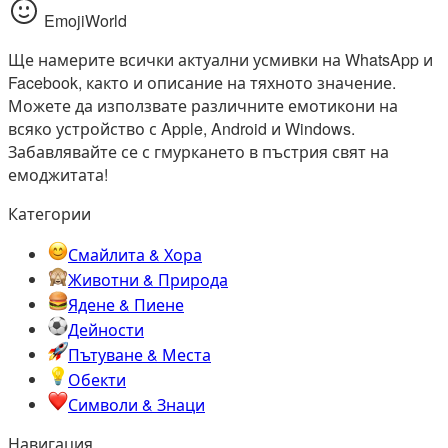
EmojiWorld
Ще намерите всички актуални усмивки на WhatsApp и
Facebook, както и описание на тяхното значение.
Можете да използвате различните емотикони на
всяко устройство с Apple, Android и Windows.
Забавлявайте се с гмуркането в пъстрия свят на
емоджитата!
Категории
Смайлита & Хора
Животни & Природа
Ядене & Пиене
Дейности
Пътуване & Места
Обекти
Символи & Знаци
Навигация