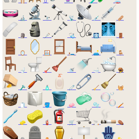
🪜
🪏
⚗️
🧪
🧫
🔬
🔭
📡
💉
🩹
🗿
🩼
🩺
🩻
🚪
🪞
🪟
🛏️
🛋️
🪑
🚽
🪠
🚿
🛁
🪤
🪒
🧴
🧷
🧹
🧺
🧻
🪣
🧼
🫧
🪥
🧽
🧯
🛒
🚬
⚰️