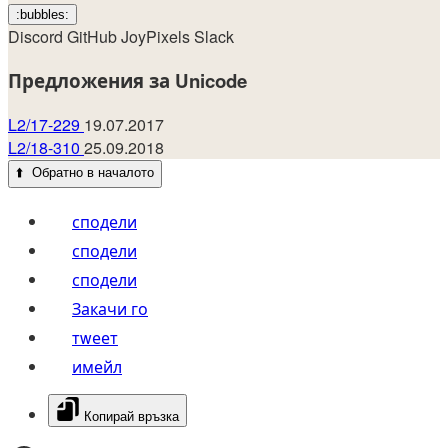
:bubbles:
Discord
GitHub
JoyPixels
Slack
Предложения за Unicode
L2/17-229
19.07.2017
L2/18-310
25.09.2018
⬆️
Обратно в началото
сподели
сподели
сподели
Закачи го
тwеет
имейл
Копирай връзка