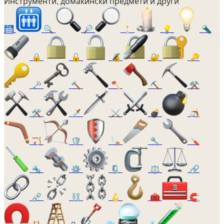
Инструменти, домакински предмети и други
🛗
🔍
🔎
🕯️
💡
🔦
🔒
🔓
🔏
🔐
🔑
🗝️
🔨
🪓
⛏️
⚒️
🛠️
🗡️
⚔️
💣
🪃
🏹
🛡️
🪚
🔧
🪛
🔩
⚙️
🗜️
⚖️
🔗
⛓️‍💥
⛓️
🪝
🧰
🧲