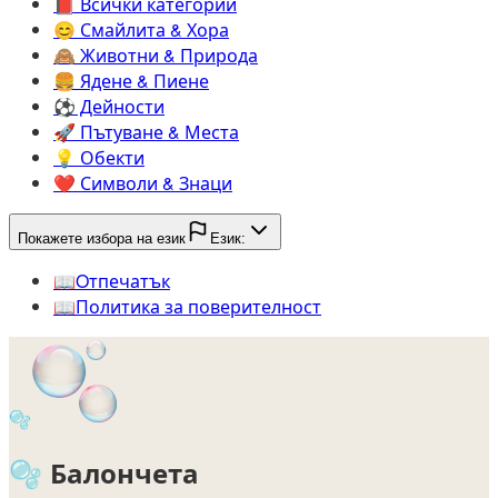
📕️
Всички категории
😊️
Смайлита & Хора
🙈️
Животни & Природа
🍔️
Ядене & Пиене
⚽️
Дейности
🚀️
Пътуване & Места
💡️
Обекти
❤️
Символи & Знаци
Покажете избора на език
Език:
📖️
Oтпечатък
📖️
Политика за поверителност
🫧
🫧
Балончета