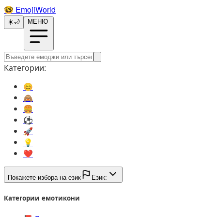
🤓️
EmojiWorld
☀️
🌙
МЕНЮ
Категории:
😊️
🙈️
🍔️
⚽️
🚀️
💡️
❤️
Покажете избора на език
Език:
Категории емотикони