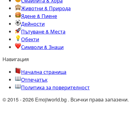
Смайлита & Хора
Животни & Природа
Ядене & Пиене
Дейности
Пътуване & Места
Обекти
Символи & Знаци
Навигация
Начална страница
Oтпечатък
Политика за поверителност
© 2015 - 2026 Emojiworld.bg . Всички права запазени.