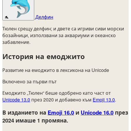
Делфин
🐬
Тюлен срещу делфин; и двете са игриви сиви морски
бозайници, използвани за аквариуми и океанско
забавление.
История на емоджито
Развитие на емоджито в лексикона на Unicode
Включено за първи път
Емоджито „Тюлен“ беше одобрено като част от
Unicode 13.0
през 2020 и добавено към
Emoji 13.0
.
В изданието на
Emoji 16.0
и
Unicode 16.0
през
2024
имаше 1 промяна.