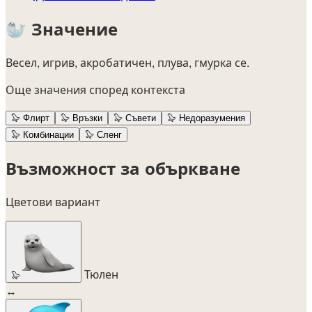
🦭
Значение
Весел, игрив, акробатичен, плува, гмурка се.
Още значения според контекста
🦭
Флирт
🦭
Връзки
🦭
Съвети
🦭
Недоразумения
🦭
Комбинации
🦭
Сленг
Възможност за объркване
Цветови вариант
Тюлен
🦭
↔