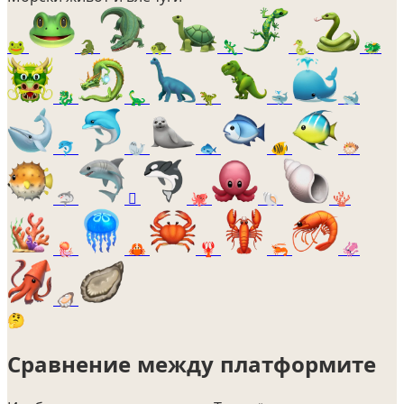
🐸
🐊
🐢
🦎
🐍
🐲
🐉
🦕
🦖
🐳
🐋
🐬
🦭
🐟
🐠
🐡
🦈
🫍
🐙
🐚
🪸
🪼
🦀
🦞
🦐
🦑
🦪
🤔
Сравнение между платформите