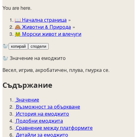
You are here.
📖
Начална страница
🙈️
Животни & Природа
🐸
Морски живот и влечуги
🦭
копирай
сподели
🦭 Значение на емоджито
Весел, игрив, акробатичен, плува, гмурка се.
Съдържание
Значение
Възможност за объркване
История на емоджито
Подобни емоджита
Сравнение между платформите
Детайли за емоджито