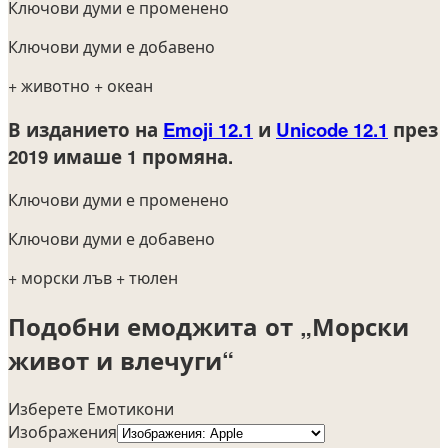
Ключови думи е променено
Ключови думи е добавено
+ животно
+ океан
В изданието на
Emoji 12.1
и
Unicode 12.1
през
2019
имаше 1 промяна.
Ключови думи е променено
Ключови думи е добавено
+ морски лъв
+ тюлен
Подобни емоджита от „Морски
живот и влечуги“
Изберете Емотикони
Изображения