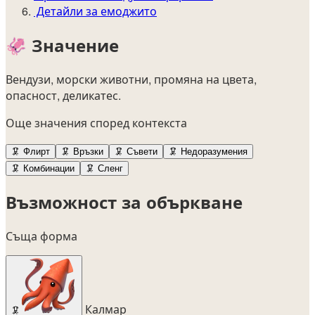
Детайли за емоджито
🦑
Значение
Вендузи, морски животни, промяна на цвета,
опасност, деликатес.
Още значения според контекста
🦑
Флирт
🦑
Връзки
🦑
Съвети
🦑
Недоразумения
🦑
Комбинации
🦑
Сленг
Възможност за объркване
Съща форма
Калмар
🦑