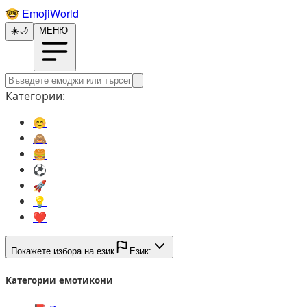
🤓️
EmojiWorld
☀️
🌙
МЕНЮ
Категории:
😊️
🙈️
🍔️
⚽️
🚀️
💡️
❤️
Покажете избора на език
Език:
Категории емотикони