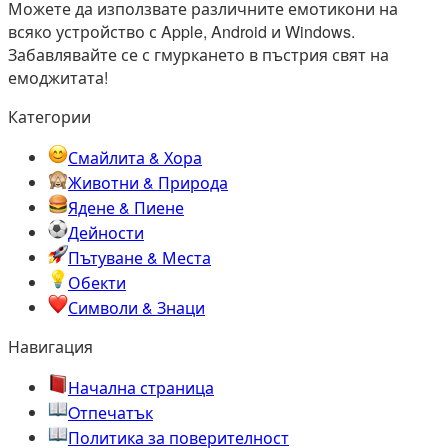
Можете да използвате различните емотикони на
всяко устройство с Apple, Android и Windows.
Забавлявайте се с гмуркането в пъстрия свят на
емоджитата!
Категории
Смайлита & Хора
Животни & Природа
Ядене & Пиене
Дейности
Пътуване & Места
Обекти
Символи & Знаци
Навигация
Начална страница
Oтпечатък
Политика за поверителност