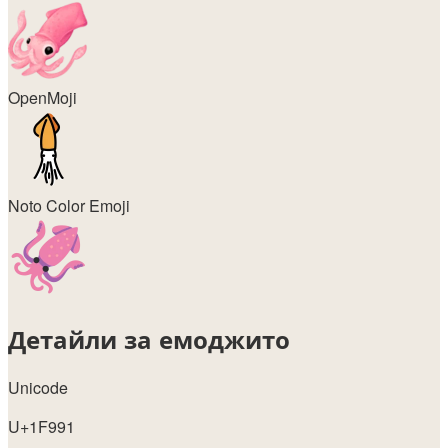
OpenMoji
Noto Color Emoji
Детайли за емоджито
Unicode
U+1F991