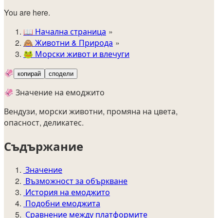
You are here.
📖
Начална страница
🙈️
Животни & Природа
🐸
Морски живот и влечуги
🦑
копирай
сподели
🦑 Значение на емоджито
Вендузи, морски животни, промяна на цвета,
опасност, деликатес.
Съдържание
Значение
Възможност за объркване
История на емоджито
Подобни емоджита
Сравнение между платформите