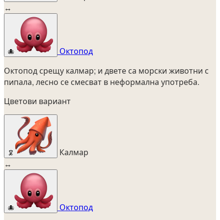
↔
Октопод
🐙
Октопод срещу калмар; и двете са морски животни с
пипала, лесно се смесват в неформална употреба.
Цветови вариант
Калмар
🦑
↔
Октопод
🐙