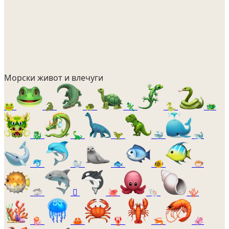
Морски живот и влечуги
🐸
🐊
🐢
🦎
🐍
🐲
🐉
🦕
🦖
🐳
🐋
🐬
🦭
🐟
🐠
🐡
🦈
🫍
🐙
🐚
🪸
🪼
🦀
🦞
🦐
🦑