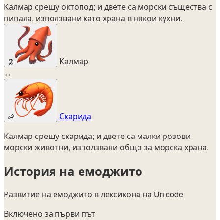
Калмар срещу октопод; и двете са морски същества с
пипала, използвани като храна в някои кухни.
Калмар
🦑
↔
Скарида
🦐
Калмар срещу скарида; и двете са малки розови
морски животни, използвани общо за морска храна.
История на емоджито
Развитие на емоджито в лексикона на Unicode
Включено за първи път