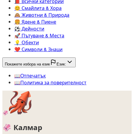
📕️
Всички категории
😊️
Смайлита & Хора
🙈️
Животни & Природа
🍔️
Ядене & Пиене
⚽️
Дейности
🚀️
Пътуване & Места
💡️
Обекти
❤️
Символи & Знаци
Покажете избора на език
Език:
📖️
Oтпечатък
📖️
Политика за поверителност
🦑
🦑
Калмар