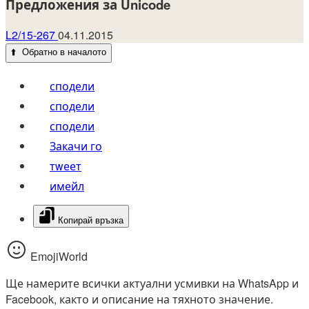
Предложения за Unicode
L2/15-267
04.11.2015
⬆️
Обратно в началото
сподели
сподели
сподели
Закачи го
тwеет
имейл
Копирай връзка
EmojiWorld
Ще намерите всички актуални усмивки на WhatsApp и
Facebook, както и описание на тяхното значение.