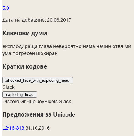
5.0
Дата на добавяне: 20.06.2017
Ключови думи
експлодираща глава
невероятно
няма начин
отвя ми
ума
потресен
шокиран
Кратки кодове
:shocked_face_with_exploding_head:
Slack
:exploding_head:
Discord
GitHub
JoyPixels
Slack
Предложения за Unicode
L2/16-313
31.10.2016