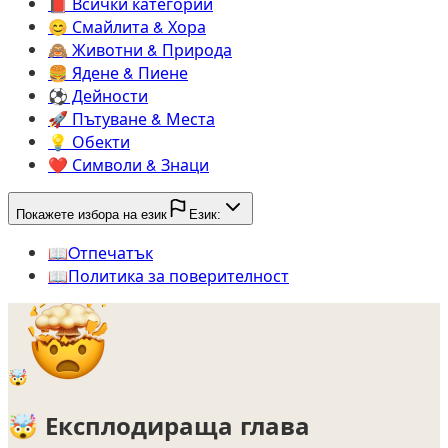
📕️
Всички категории
😊️
Смайлита & Хора
🙈️
Животни & Природа
🍔️
Ядене & Пиене
⚽️
Дейности
🚀️
Пътуване & Места
💡️
Обекти
❤️
Символи & Знаци
Покажете избора на език
Език:
📖️
Oтпечатък
📖️
Политика за поверителност
🤯
🤯
Експлодираща глава