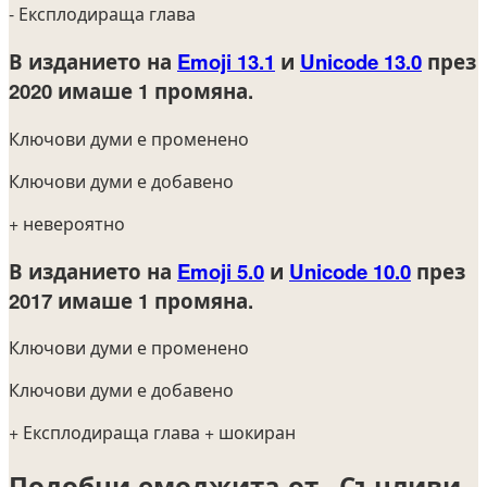
- Експлодираща глава
В изданието на
Emoji 13.1
и
Unicode 13.0
през
2020
имаше 1 промяна.
Ключови думи е променено
Ключови думи е добавено
+ невероятно
В изданието на
Emoji 5.0
и
Unicode 10.0
през
2017
имаше 1 промяна.
Ключови думи е променено
Ключови думи е добавено
+ Експлодираща глава
+ шокиран
Подобни емоджита от „Сънливи