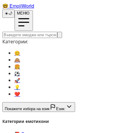
🤓️
EmojiWorld
☀️
🌙
МЕНЮ
Категории:
😊️
🙈️
🍔️
⚽️
🚀️
💡️
❤️
Покажете избора на език
Език:
Категории емотикони