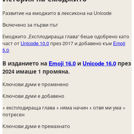
Развитие на емоджито в лексикона на Unicode
Включено за първи път
Емоджито „Експлодираща глава“ беше одобрено като
част от
Unicode 10.0
през 2017 и добавено към
Emoji
5.0
.
В изданието на
Emoji 16.0
и
Unicode 16.0
през
2024
имаше 1 промяна.
Ключови думи е променено
Ключови думи е добавено
+ експлодираща глава
+ няма начин
+ отвя ми ума
+
потресен
Ключови думи е премахнато