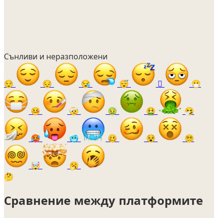
Сънливи и неразположени
😌
😔
😪
😴
🫩
😷
🤒
🤕
🤢
🤮
🤧
🥵
🥶
🥴
😵
😵‍💫
🤯
🥱
🤔
Сравнение между платформите