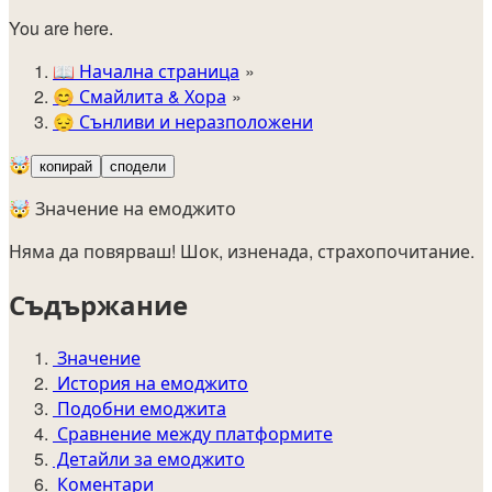
You are here.
📖
Начална страница
😊️
Смайлита & Хора
😔
Сънливи и неразположени
🤯
копирай
сподели
🤯 Значение на емоджито
Няма да повярваш! Шок, изненада, страхопочитание.
Съдържание
Значение
История на емоджито
Подобни емоджита
Сравнение между платформите
Детайли за емоджито
Коментари