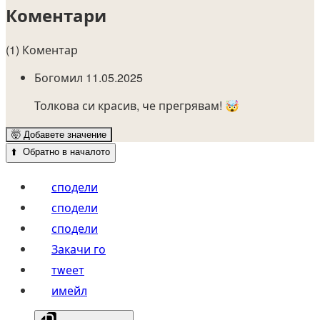
Коментари
(1) Коментар
Богомил
11.05.2025
Толкова си красив, че прегрявам! 🤯
🤯
Добавете значение
⬆️
Обратно в началото
сподели
сподели
сподели
Закачи го
тwеет
имейл