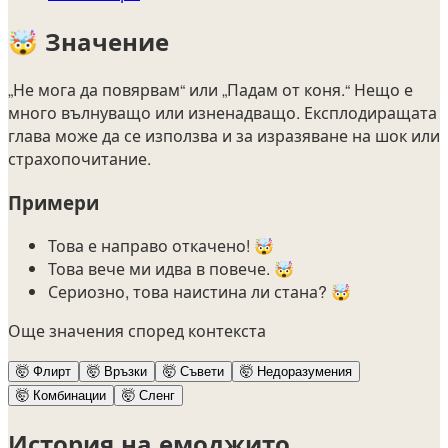
🤯
Значение
„Не мога да повярвам“ или „Падам от коня.“ Нещо е
много вълнуващо или изненадващо. Експлодиращата
глава може да се използва и за изразяване на шок или
страхопочитание.
Примери
Това е направо откачено! 🤯
Това вече ми идва в повече. 🤯
Сериозно, това наистина ли стана? 🤯
Още значения според контекста
🤯
Флирт
🤯
Връзки
🤯
Съвети
🤯
Недоразумения
🤯
Комбинации
🤯
Сленг
История на емоджито