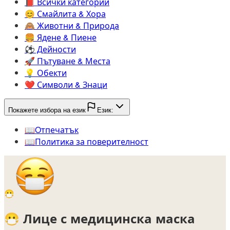
📕️
Всички категории
😊️
Смайлита & Хора
🙈️
Животни & Природа
🍔️
Ядене & Пиене
⚽️
Дейности
🚀️
Пътуване & Места
💡️
Обекти
❤️
Символи & Знаци
Покажете избора на език
Език:
📖️
Oтпечатък
📖️
Политика за поверителност
😷
😷
Лице с медицинска маска