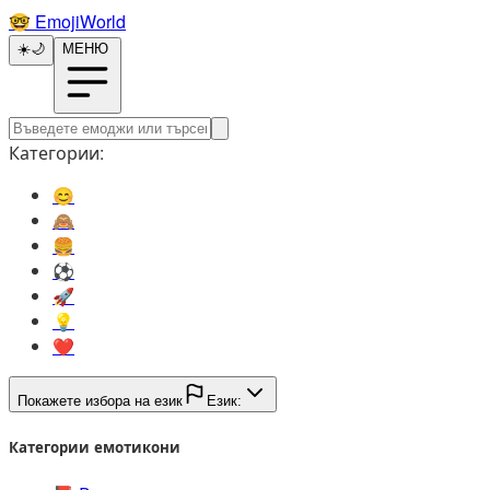
🤓️
EmojiWorld
☀️
🌙
МЕНЮ
Категории:
😊️
🙈️
🍔️
⚽️
🚀️
💡️
❤️
Покажете избора на език
Език:
Категории емотикони