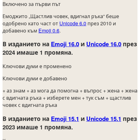
Включено за първи път
Емоджито „Щастлив човек, вдигнал ръка“ беше
одобрено като част от
Unicode 6.0
през 2010 и
добавено към
Emoji 0.6
.
В изданието на
Emoji 16.0
и
Unicode 16.0
през
2024
имаше 1 промяна.
Ключови думи е променено
Ключови думи е добавено
+ аз знам
+ аз мога да помогна
+ въпрос
+ жена
+ жена
с вдигната ръка
+ изберете мен
+ тук съм
+ щастлив
човек с вдигната ръка
В изданието на
Emoji 15.1
и
Unicode 15.1
през
2023
имаше 1 промяна.