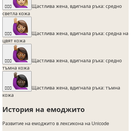
Щастлива жена, вдигнала ръка: средно
🙋🏼‍♀️
светла кожа
Щастлива жена, вдигнала ръка: средна на
🙋🏽‍♀️
цвят кожа
Щастлива жена, вдигнала ръка: средно
🙋🏾‍♀️
тъмна кожа
Щастлива жена, вдигнала ръка: тъмна
🙋🏿‍♀️
кожа
История на емоджито
Развитие на емоджито в лексикона на Unicode