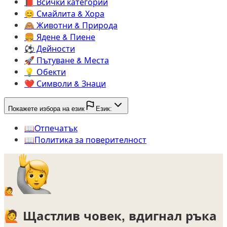
📕️
Всички категории
😊️
Смайлита & Хора
🙈️
Животни & Природа
🍔️
Ядене & Пиене
⚽️
Дейности
🚀️
Пътуване & Места
💡️
Обекти
❤️
Символи & Знаци
Покажете избора на език
Език:
📖️
Oтпечатък
📖️
Политика за поверителност
🙋
🙋
Щастлив човек, вдигнал ръка