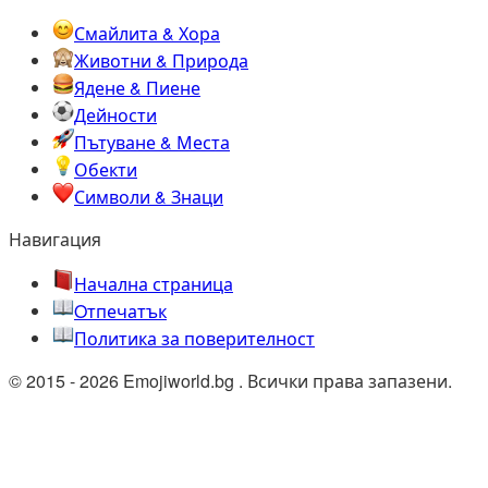
Смайлита & Хора
Животни & Природа
Ядене & Пиене
Дейности
Пътуване & Места
Обекти
Символи & Знаци
Навигация
Начална страница
Oтпечатък
Политика за поверителност
© 2015 - 2026 Emojiworld.bg . Всички права запазени.