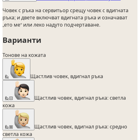
Човек с ръка на сервитьор срещу човек с вдигната
ръка; и двете включват вдигната ръка и означават
„ето ме“ или леко надуто подчертаване.
Варианти
Тонове на кожата
Щастлив човек, вдигнал ръка
🙋
Щастлив човек, вдигнал ръка: светла
🙋🏻
кожа
Щастлив човек, вдигнал ръка: средно
🙋🏼
светла кожа