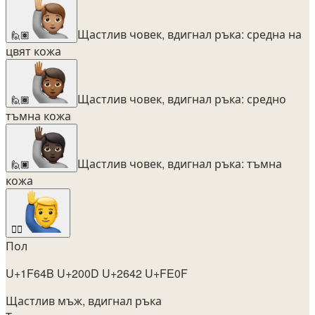
Щастлив човек, вдигнал ръка: средна на
🙋🏽
цвят кожа
Щастлив човек, вдигнал ръка: средно
🙋🏾
тъмна кожа
Щастлив човек, вдигнал ръка: тъмна
🙋🏿
кожа
🙋‍♂️
Пол
U+1F64B U+200D U+2642 U+FE0F
Щастлив мъж, вдигнал ръка