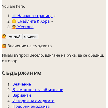
You are here.
📖
Начална страница
😊️
Смайлита & Хора
🤦
Жестове
🙋
копирай
сподели
🙋 Значение на емоджито
Имам въпрос! Весело, вдигане на ръка, да се обадиш,
отговор.
Съдържание
Значение
Възможност за объркване
Варианти
История на емоджито
Подобни емоджита