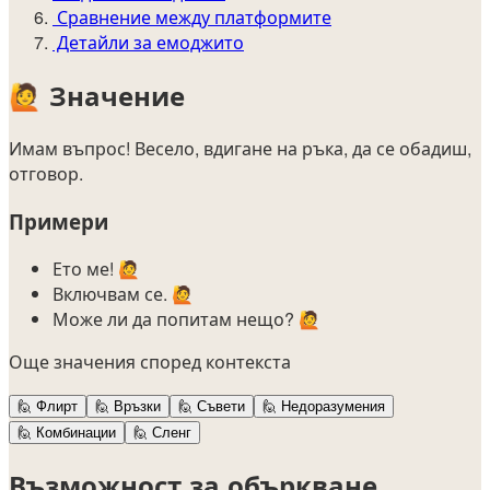
Сравнение между платформите
Детайли за емоджито
🙋
Значение
Имам въпрос! Весело, вдигане на ръка, да се обадиш,
отговор.
Примери
Ето ме! 🙋
Включвам се. 🙋
Може ли да попитам нещо? 🙋
Още значения според контекста
🙋
Флирт
🙋
Връзки
🙋
Съвети
🙋
Недоразумения
🙋
Комбинации
🙋
Сленг
Възможност за объркване