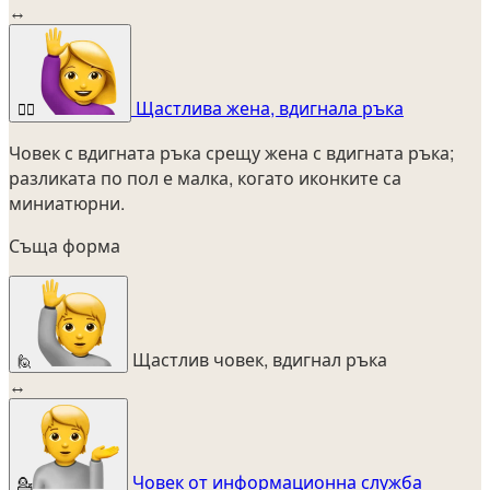
↔
Щастлива жена, вдигнала ръка
🙋‍♀️
Човек с вдигната ръка срещу жена с вдигната ръка;
разликата по пол е малка, когато иконките са
миниатюрни.
Съща форма
Щастлив човек, вдигнал ръка
🙋
↔
Човек от информационна служба
💁