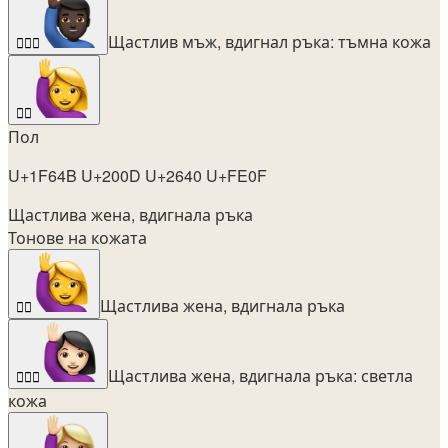
Щастлив мъж, вдигнал ръка: тъмна кожа
🙋🏿‍♂️
🙋‍♀️
Пол
U+1F64B U+200D U+2640 U+FE0F
Щастлива жена, вдигнала ръка
Тонове на кожата
Щастлива жена, вдигнала ръка
🙋‍♀️
Щастлива жена, вдигнала ръка: светла
🙋🏻‍♀️
кожа