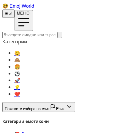
🤓️
EmojiWorld
☀️
🌙
МЕНЮ
Категории:
😊️
🙈️
🍔️
⚽️
🚀️
💡️
❤️
Покажете избора на език
Език:
Категории емотикони