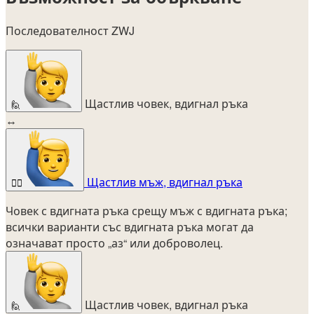
Последователност ZWJ
Щастлив човек, вдигнал ръка
🙋
↔
Щастлив мъж, вдигнал ръка
🙋‍♂️
Човек с вдигната ръка срещу мъж с вдигната ръка;
всички варианти със вдигната ръка могат да
означават просто „аз“ или доброволец.
Щастлив човек, вдигнал ръка
🙋