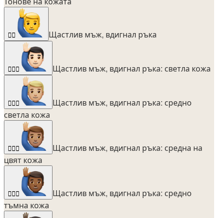
Тонове на кожата
Щастлив мъж, вдигнал ръка
🙋‍♂️
Щастлив мъж, вдигнал ръка: светла кожа
🙋🏻‍♂️
Щастлив мъж, вдигнал ръка: средно
🙋🏼‍♂️
светла кожа
Щастлив мъж, вдигнал ръка: средна на
🙋🏽‍♂️
цвят кожа
Щастлив мъж, вдигнал ръка: средно
🙋🏾‍♂️
тъмна кожа