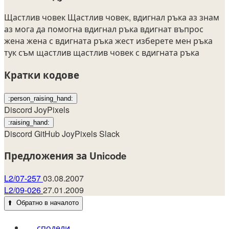
Щастлив човек
Щастлив човек, вдигнал ръка
аз знам
аз мога да помогна
вдигнал ръка
вдигнат
въпрос
жена
жена с вдигната ръка
жест
изберете мен
ръка
тук съм
щастлив
щастлив човек с вдигната ръка
Кратки кодове
:person_raising_hand:
Discord
JoyPixels
:raising_hand:
Discord
GitHub
JoyPixels
Slack
Предложения за Unicode
L2/07-257
03.08.2007
L2/09-026
27.01.2009
⬆️
Обратно в началото
сподели