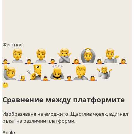
Жестове
🙍
🙎
🙅
🙆
💁
🙋
🧏
🙇
🤦
🤷
🤔
Сравнение между платформите
Изобразяване на емоджито
„Щастлив човек, вдигнал
ръка“
на различни платформи.
Apple