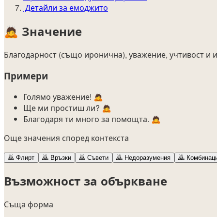
Детайли за емоджито
🙇
Значение
Благодарност (също иронична), уважение, учтивост и 
Примери
Голямо уважение! 🙇
Ще ми простиш ли? 🙇
Благодаря ти много за помощта. 🙇
Още значения според контекста
🙇
Флирт
🙇
Връзки
🙇
Съвети
🙇
Недоразумения
🙇
Комбинац
Възможност за объркване
Съща форма