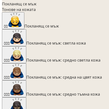
Покланящ се мъж
Тонове на кожата
Покланящ се мъж
🙇‍♂️
Покланящ се мъж: светла кожа
🙇🏻‍♂️
Покланящ се мъж: средно светла кожа
🙇🏼‍♂️
Покланящ се мъж: средна на цвят кожа
🙇🏽‍♂️
Покланящ се мъж: средно тъмна кожа
🙇🏾‍♂️