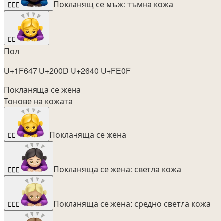
Покланящ се мъж: тъмна кожа
🙇🏿‍♂️
🙇‍♀️
Пол
U+1F647 U+200D U+2640 U+FE0F
Покланяща се жена
Тонове на кожата
Покланяща се жена
🙇‍♀️
Покланяща се жена: светла кожа
🙇🏻‍♀️
Покланяща се жена: средно светла кожа
🙇🏼‍♀️