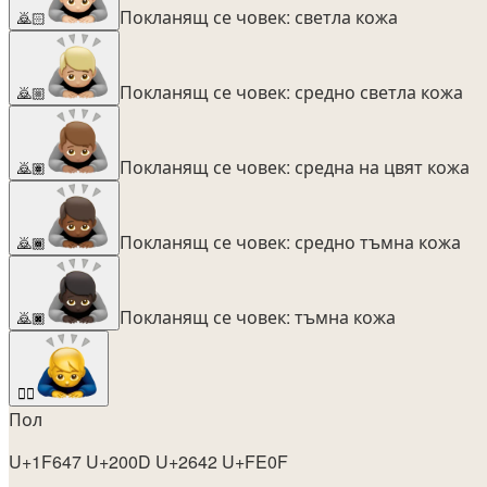
Покланящ се човек: светла кожа
🙇🏻
Покланящ се човек: средно светла кожа
🙇🏼
Покланящ се човек: средна на цвят кожа
🙇🏽
Покланящ се човек: средно тъмна кожа
🙇🏾
Покланящ се човек: тъмна кожа
🙇🏿
🙇‍♂️
Пол
U+1F647 U+200D U+2642 U+FE0F