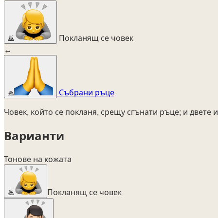
Покланящ се човек
🙇
↔
Събрани ръце
🙏
Човек, който се покланя, срещу сгънати ръце; и двете
Варианти
Тонове на кожата
Покланящ се човек
🙇