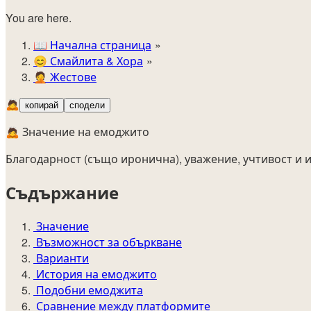
You are here.
📖
Начална страница
😊️
Смайлита & Хора
🤦
Жестове
🙇
копирай
сподели
🙇 Значение на емоджито
Благодарност (също иронична), уважение, учтивост и 
Съдържание
Значение
Възможност за объркване
Варианти
История на емоджито
Подобни емоджита
Сравнение между платформите