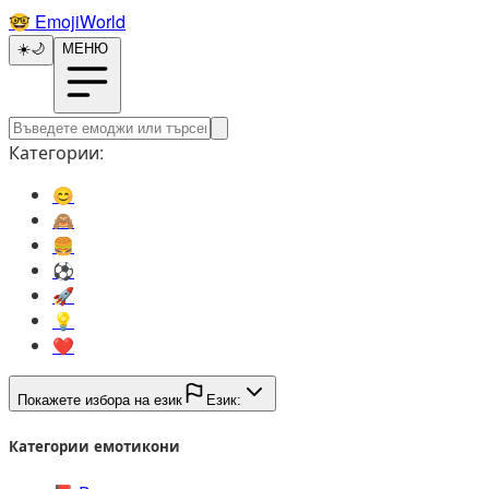
🤓️
EmojiWorld
☀️
🌙
МЕНЮ
Категории:
😊️
🙈️
🍔️
⚽️
🚀️
💡️
❤️
Покажете избора на език
Език:
Категории емотикони