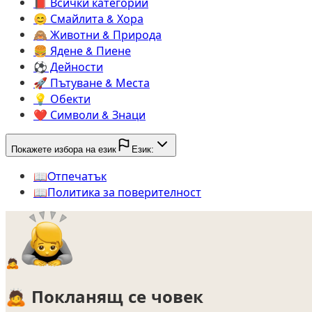
📕️
Всички категории
😊️
Смайлита & Хора
🙈️
Животни & Природа
🍔️
Ядене & Пиене
⚽️
Дейности
🚀️
Пътуване & Места
💡️
Обекти
❤️
Символи & Знаци
Покажете избора на език
Език:
📖️
Oтпечатък
📖️
Политика за поверителност
🙇
🙇
Покланящ се човек