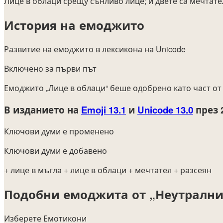
Лице в облаци срещу сънливо лице; и двете са мечтате
История на емоджито
Развитие на емоджито в лексикона на Unicode
Включено за първи път
Емоджито „Лице в облаци“ беше одобрено като част о
В изданието на
Emoji 13.1
и
Unicode 13.0
през 
Ключови думи е променено
Ключови думи е добавено
+ лице в мъгла
+ лице в облаци
+ мечтател
+ разсеян
Подобни емоджита от „Неутрални
Изберете Емотикони