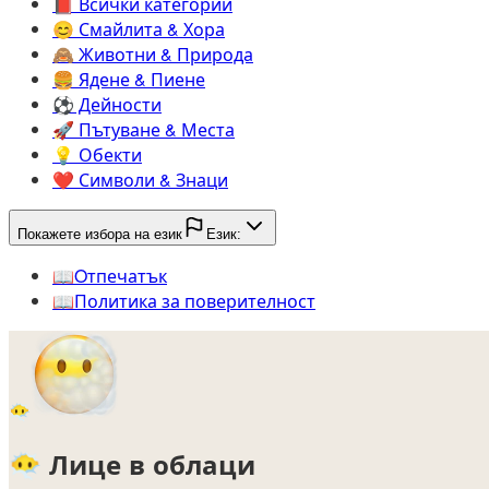
📕️
Всички категории
😊️
Смайлита & Хора
🙈️
Животни & Природа
🍔️
Ядене & Пиене
⚽️
Дейности
🚀️
Пътуване & Места
💡️
Обекти
❤️
Символи & Знаци
Покажете избора на език
Език:
📖️
Oтпечатък
📖️
Политика за поверителност
😶‍🌫️
😶‍🌫️
Лице в облаци