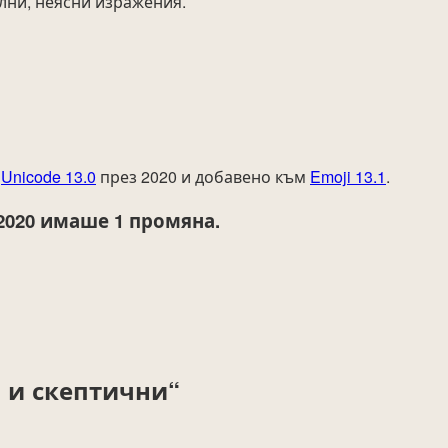
лни, неясни изражения.
т
Unicode 13.0
през 2020 и добавено към
Emoji 13.1
.
2020
имаше 1 промяна.
 и скептични“