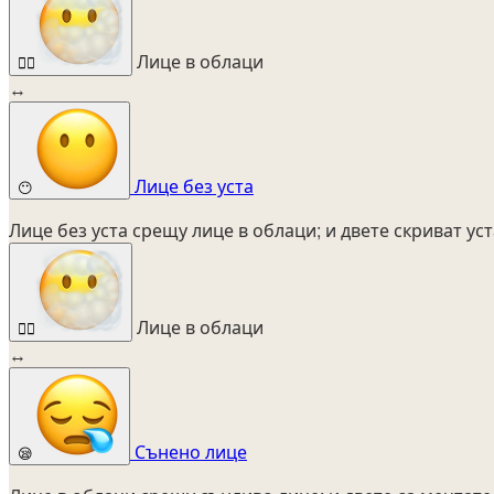
Лице в облаци
😶‍🌫️
↔
Лице без уста
😶
Лице без уста срещу лице в облаци; и двете скриват уст
Лице в облаци
😶‍🌫️
↔
Сънено лице
😪