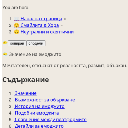
You are here.
📖
Начална страница
😊️
Смайлита & Хора
🙃
Неутрални и скептични
😶‍🌫️
копирай
сподели
😶‍🌫️ Значение на емоджито
Мечтателен, откъснат от реалността, размит, объркан.
Съдържание
Значение
Възможност за объркване
История на емоджито
Подобни емоджита
Сравнение между платформите
Детайли за емоджито