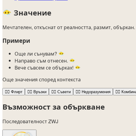
😶‍🌫️
Значение
Мечтателен, откъснат от реалността, размит, объркан.
Примери
Още ли сънувам? 😶‍🌫️
Направо съм отнесен. 😶‍🌫️
Вече съвсем се обърках! 😶‍🌫️
Още значения според контекста
😶‍🌫️
Флирт
😶‍🌫️
Връзки
😶‍🌫️
Съвети
😶‍🌫️
Недоразумения
😶‍🌫️
Комбин
Възможност за объркване
Последователност ZWJ