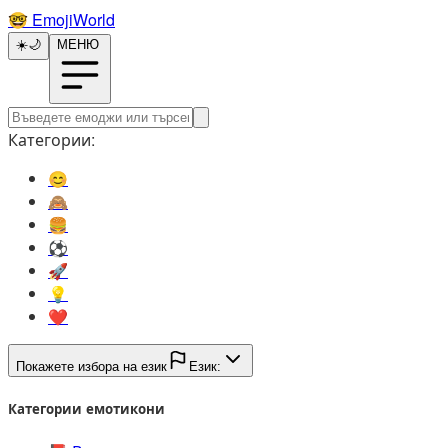
🤓️
EmojiWorld
☀️
🌙
МЕНЮ
Категории:
😊️
🙈️
🍔️
⚽️
🚀️
💡️
❤️
Покажете избора на език
Език:
Категории емотикони