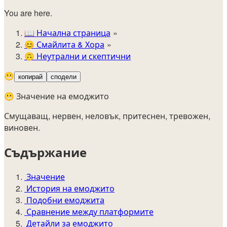
You are here.
📖
Начална страница
😊️
Смайлита & Хора
🙃
Неутрални и скептични
😬
копирай
сподели
😬 Значение на емоджито
Смущаващ, нервен, неловък, притеснен, тревожен,
виновен.
Съдържание
Значение
История на емоджито
Подобни емоджита
Сравнение между платформите
Детайли за емоджито