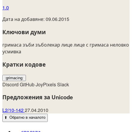
1.0
Дата на добавяне: 09.06.2015
Ключови думи
гримаса
зъби
зъболекар
лице
лице с гримаса
неловко
усмивка
Кратки кодове
:grimacing:
Discord
GitHub
JoyPixels
Slack
Предложения за Unicode
L2/10-142
27.04.2010
⬆️
Обратно в началото
сподели