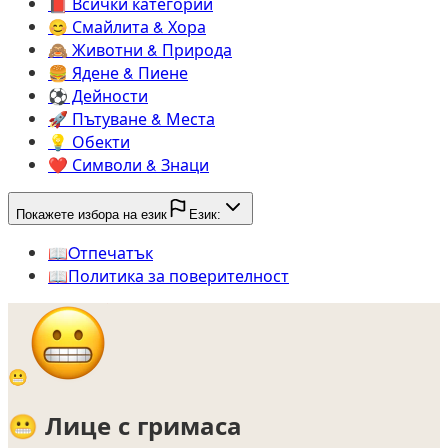
📕️
Всички категории
😊️
Смайлита & Хора
🙈️
Животни & Природа
🍔️
Ядене & Пиене
⚽️
Дейности
🚀️
Пътуване & Места
💡️
Обекти
❤️
Символи & Знаци
Покажете избора на език
Език:
📖️
Oтпечатък
📖️
Политика за поверителност
😬
😬
Лице с гримаса