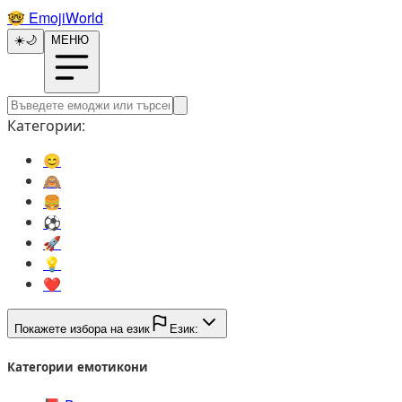
🤓️
EmojiWorld
☀️
🌙
МЕНЮ
Категории:
😊️
🙈️
🍔️
⚽️
🚀️
💡️
❤️
Покажете избора на език
Език:
Категории емотикони