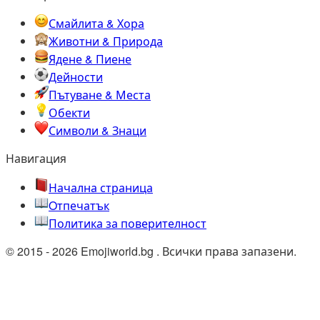
Смайлита & Хора
Животни & Природа
Ядене & Пиене
Дейности
Пътуване & Места
Обекти
Символи & Знаци
Навигация
Начална страница
Oтпечатък
Политика за поверителност
© 2015 - 2026 Emojiworld.bg . Всички права запазени.