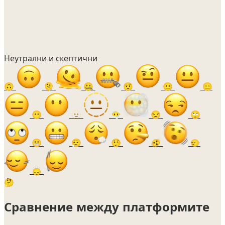
Неутрални и скептични
🙃
🫠
🤐
🤨
😐
😑
😶
🫥
😶‍🌫️
😒
🙄
😬
😮‍💨
🤥
🫨
🙂‍↔️
🙂‍↕️
🤔
Сравнение между платформите