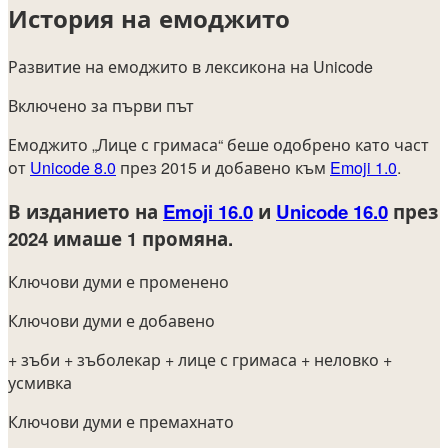
История на емоджито
Развитие на емоджито в лексикона на Unicode
Включено за първи път
Емоджито „Лице с гримаса“ беше одобрено като част
от
Unicode 8.0
през 2015 и добавено към
Emoji 1.0
.
В изданието на
Emoji 16.0
и
Unicode 16.0
през
2024
имаше 1 промяна.
Ключови думи е променено
Ключови думи е добавено
+ зъби
+ зъболекар
+ лице с гримаса
+ неловко
+
усмивка
Ключови думи е премахнато