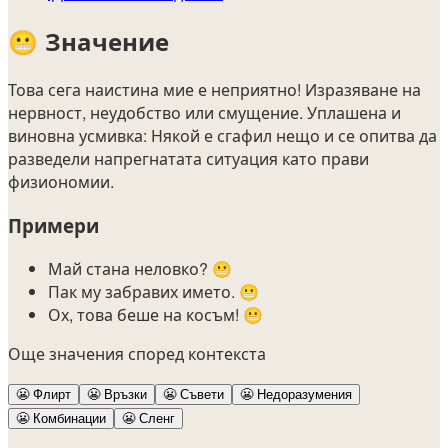
😬
Значение
Това сега наистина мие е неприятно! Изразяване на
нервност, неудобство или смущение. Уплашена и
виновна усмивка: Някой е сгафил нещо и се опитва да
разведели напрегнатата ситуация като прави
физиономии.
Примери
Май стана неловко? 😬
Пак му забравих името. 😬
Ох, това беше на косъм! 😬
Още значения според контекста
😬
Флирт
😬
Връзки
😬
Съвети
😬
Недоразумения
😬
Комбинации
😬
Сленг