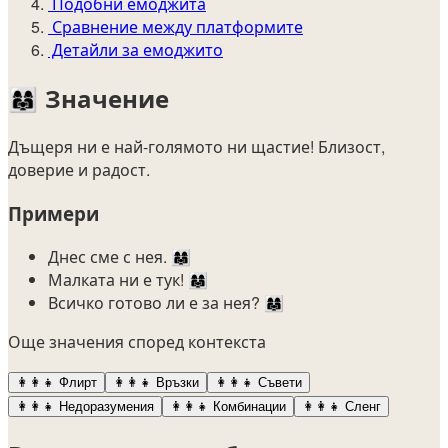
Подобни емоджита
Сравнение между платформите
Детайли за емоджито
👩‍👩‍👧
Значение
Дъщеря ни е най-голямото ни щастие! Близост,
доверие и радост.
Примери
Днес сме с нея. 👩‍👩‍👧
Малката ни е тук! 👩‍👩‍👧
Всичко готово ли е за нея? 👩‍👩‍👧
Още значения според контекста
👩‍👩‍👧
Флирт
👩‍👩‍👧
Връзки
👩‍👩‍👧
Съвети
👩‍👩‍👧
Недоразумения
👩‍👩‍👧
Комбинации
👩‍👩‍👧
Сленг