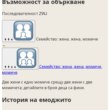
Възможност за объркване
Последователност ZWJ
Семейство: жена, жена, момиче
👩‍👩‍👧
↔
Семейство: жена, жена, момиче,
👩‍👩‍👧‍👧
момиче
Две жени с едно момиче срещу две жени с две
момичета; детайлите в броя деца са фини.
История на емоджито