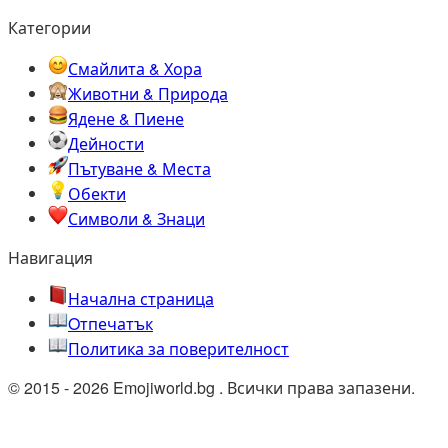
Категории
Смайлита & Хора
Животни & Природа
Ядене & Пиене
Дейности
Пътуване & Места
Обекти
Символи & Знаци
Навигация
Начална страница
Oтпечатък
Политика за поверителност
© 2015 - 2026 Emojiworld.bg . Всички права запазени.