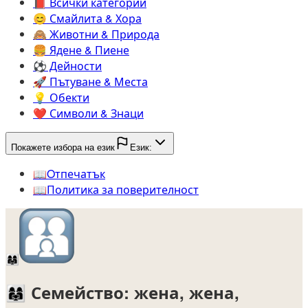
📕️
Всички категории
😊️
Смайлита & Хора
🙈️
Животни & Природа
🍔️
Ядене & Пиене
⚽️
Дейности
🚀️
Пътуване & Места
💡️
Обекти
❤️
Символи & Знаци
Покажете избора на език
Език:
📖️
Oтпечатък
📖️
Политика за поверителност
👩‍👩‍👧
👩‍👩‍👧
Семейство: жена, жена,