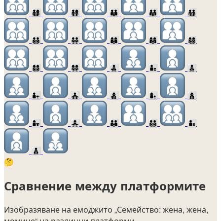
👨‍👩‍👦‍👦
👨‍👩‍👧‍👧
👨‍👨‍👦
👨‍👨‍👧
👨‍👨‍👧‍👦
👨‍👨‍👦‍👦
👨‍👨‍👧‍👧
👩‍👩‍👦
👩‍👩‍👧
👩‍👩‍👧‍👦
👩‍👩‍👦‍👦
👩‍👩‍👧‍👧
👨‍👧‍👦
👨‍👦
👨‍👦‍👦
👨‍👧
👨‍👧‍👧
👩‍👧‍👦
👩‍👦
👩‍👦‍👦
👩‍👧
👩‍👧‍👧
🧑‍🧑‍🧒
🧑‍🧑‍🧒‍🧒
🧑‍🧒
🧑‍🧒‍🧒
🤔
Сравнение между платформите
Изобразяване на емоджито
„Семейство: жена, жена,
момиче“
на различни платформи.