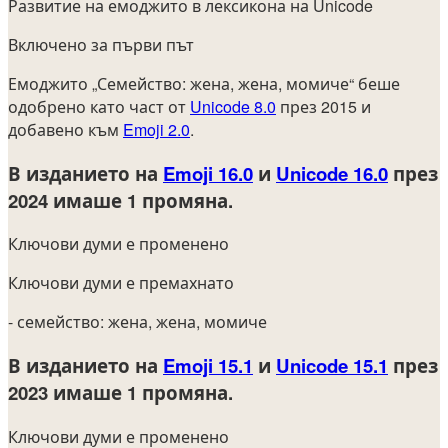
Развитие на емоджито в лексикона на Unicode
Включено за първи път
Емоджито „Семейство: жена, жена, момиче“ беше
одобрено като част от
Unicode 8.0
през 2015 и
добавено към
Emoji 2.0
.
В изданието на
Emoji 16.0
и
Unicode 16.0
през
2024
имаше 1 промяна.
Ключови думи е променено
Ключови думи е премахнато
- семейство: жена, жена, момиче
В изданието на
Emoji 15.1
и
Unicode 15.1
през
2023
имаше 1 промяна.
Ключови думи е променено