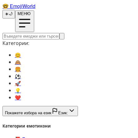
🤓️
EmojiWorld
☀️
🌙
МЕНЮ
Категории:
😊️
🙈️
🍔️
⚽️
🚀️
💡️
❤️
Покажете избора на език
Език:
Категории емотикони