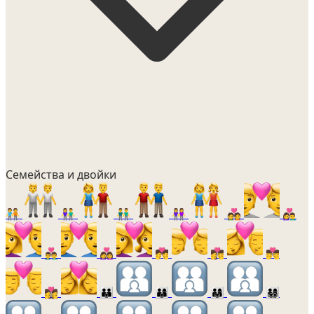
Семейства и двойки
🧑‍🤝‍🧑
👫
👬
👭
💑
👩‍❤️‍👨
👨‍❤️‍👨
👩‍❤️‍👩
💏
👩‍❤️‍💋‍👨
👨‍❤️‍💋‍👨
👩‍❤️‍💋‍👩
👪
👨‍👩‍👦
👨‍👩‍👧
👨‍👩‍👧‍👦