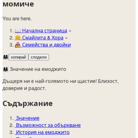
момиче
You are here.
📖
Начална страница
😊️
Смайлита & Хора
👩‍❤️‍👨
Семейства и двойки
👩‍👩‍👧
копирай
сподели
👩‍👩‍👧 Значение на емоджито
Дъщеря ни е най-голямото ни щастие! Близост,
доверие и радост.
Съдържание
Значение
Възможност за объркване
История на емоджито