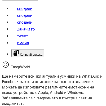
сподели
сподели
сподели
Закачи го
тwеет
имейл
Копирай връзка
EmojiWorld
Ще намерите всички актуални усмивки на WhatsApp и
Facebook, както и описание на тяхното значение.
Можете да използвате различните емотикони на
всяко устройство с Apple, Android и Windows.
Забавлявайте се с гмуркането в пъстрия свят на
емоджитата!