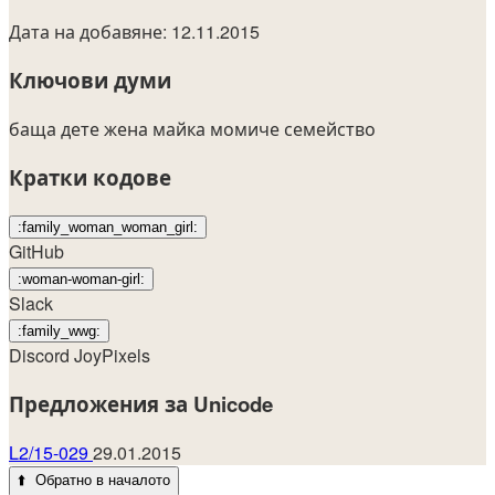
Дата на добавяне: 12.11.2015
Ключови думи
баща
дете
жена
майка
момиче
семейство
Кратки кодове
:family_woman_woman_girl:
GitHub
:woman-woman-girl:
Slack
:family_wwg:
Discord
JoyPixels
Предложения за Unicode
L2/15-029
29.01.2015
⬆️
Обратно в началото