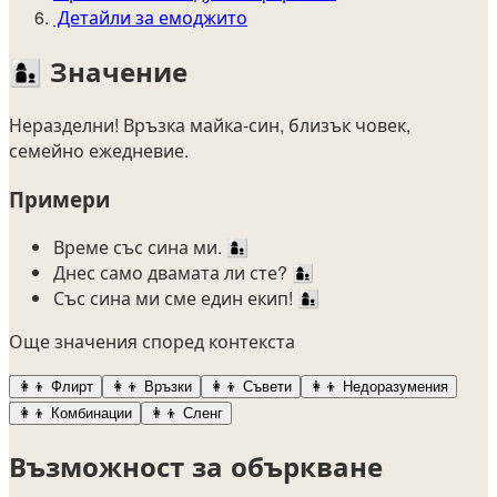
Детайли за емоджито
👩‍👦
Значение
Неразделни! Връзка майка-син, близък човек,
семейно ежедневие.
Примери
Време със сина ми. 👩‍👦
Днес само двамата ли сте? 👩‍👦
Със сина ми сме един екип! 👩‍👦
Още значения според контекста
👩‍👦
Флирт
👩‍👦
Връзки
👩‍👦
Съвети
👩‍👦
Недоразумения
👩‍👦
Комбинации
👩‍👦
Сленг
Възможност за объркване