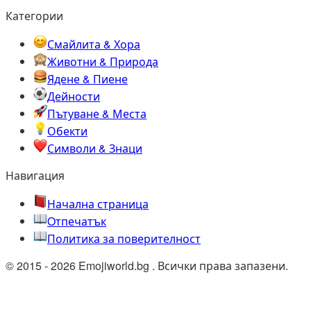
Категории
Смайлита & Хора
Животни & Природа
Ядене & Пиене
Дейности
Пътуване & Места
Обекти
Символи & Знаци
Навигация
Начална страница
Oтпечатък
Политика за поверителност
© 2015 - 2026 Emojiworld.bg . Всички права запазени.