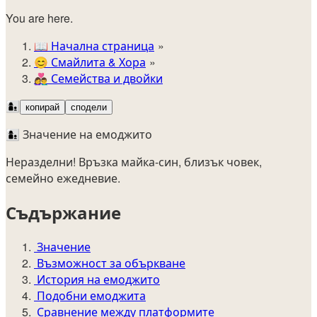
You are here.
📖
Начална страница
😊️
Смайлита & Хора
👩‍❤️‍👨
Семейства и двойки
👩‍👦
копирай
сподели
👩‍👦 Значение на емоджито
Неразделни! Връзка майка-син, близък човек,
семейно ежедневие.
Съдържание
Значение
Възможност за объркване
История на емоджито
Подобни емоджита
Сравнение между платформите