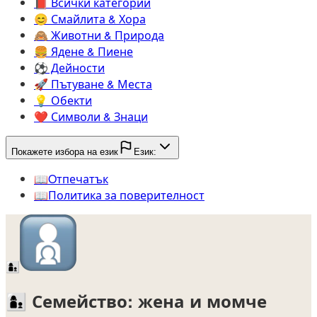
📕️
Всички категории
😊️
Смайлита & Хора
🙈️
Животни & Природа
🍔️
Ядене & Пиене
⚽️
Дейности
🚀️
Пътуване & Места
💡️
Обекти
❤️
Символи & Знаци
Покажете избора на език
Език:
📖️
Oтпечатък
📖️
Политика за поверителност
👩‍👦
👩‍👦
Семейство: жена и момче