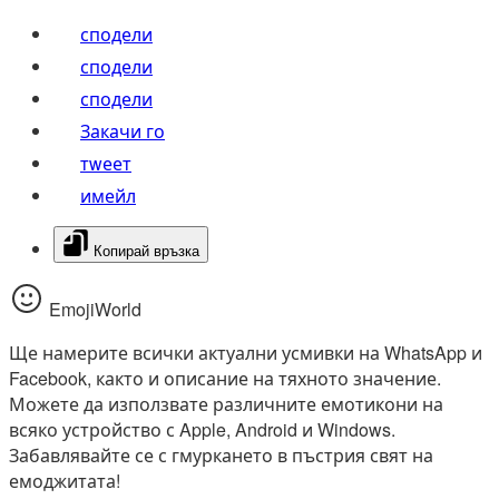
сподели
сподели
сподели
Закачи го
тwеет
имейл
Копирай връзка
EmojiWorld
Ще намерите всички актуални усмивки на WhatsApp и
Facebook, както и описание на тяхното значение.
Можете да използвате различните емотикони на
всяко устройство с Apple, Android и Windows.
Забавлявайте се с гмуркането в пъстрия свят на
емоджитата!