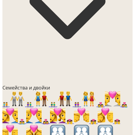
Семейства и двойки
🧑‍🤝‍🧑
👫
👬
👭
💑
👩‍❤️‍👨
👨‍❤️‍👨
👩‍❤️‍👩
💏
👩‍❤️‍💋‍👨
👨‍❤️‍💋‍👨