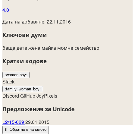
4.0
Дата на добавяне: 22.11.2016
Ключови думи
баща
дете
жена
майка
момче
семейство
Кратки кодове
:woman-boy:
Slack
:family_woman_boy:
Discord
GitHub
JoyPixels
Предложения за Unicode
L2/15-029
29.01.2015
⬆️
Обратно в началото