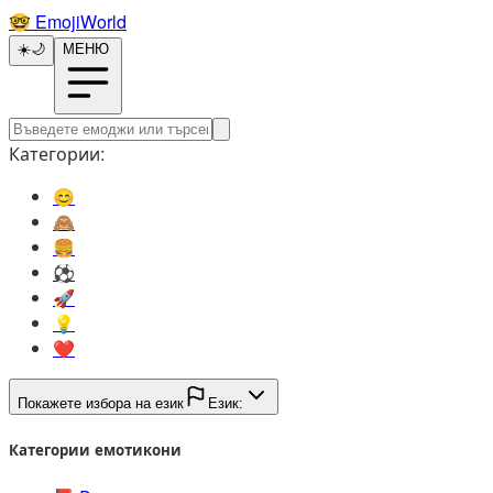
🤓️
EmojiWorld
☀️
🌙
МЕНЮ
Категории:
😊️
🙈️
🍔️
⚽️
🚀️
💡️
❤️
Покажете избора на език
Език:
Категории емотикони