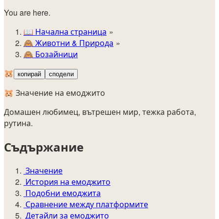
You are here.
📖
Начална страница
🙈️
Животни & Природа
🙈
Бозайници
🐹
копирай
сподели
🐹 Значение на емоджито
Домашен любимец, вътрешен мир, тежка работа,
рутина.
Съдържание
Значение
История на емоджито
Подобни емоджита
Сравнение между платформите
Детайли за емоджито