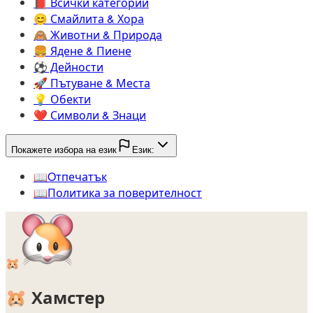
📕️
Всички категории
😊️
Смайлита & Хора
🙈️
Животни & Природа
🍔️
Ядене & Пиене
⚽️
Дейности
🚀️
Пътуване & Места
💡️
Обекти
❤️
Символи & Знаци
Покажете избора на език
Език:
📖️
Oтпечатък
📖️
Политика за поверителност
🐹
🐹
Хамстер