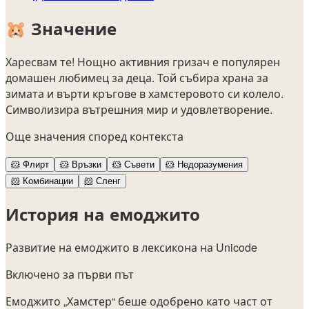
🐹
Значение
Харесвам те! Нощно активния гризач е популярен
домашен любимец за деца. Той събира храна за
зимата и върти кръгове в хамстеровото си колело.
Символизира вътрешния мир и удовлетворение.
Още значения според контекста
🐹
Флирт
🐹
Връзки
🐹
Съвети
🐹
Недоразумения
🐹
Комбинации
🐹
Сленг
История на емоджито
Развитие на емоджито в лексикона на Unicode
Включено за първи път
Емоджито „Хамстер“ беше одобрено като част от