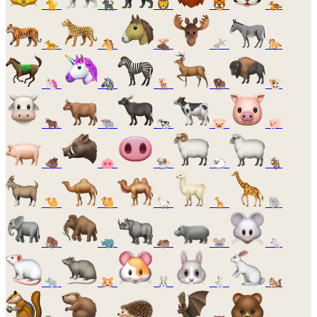
🐈
🐈‍⬛
🦁
🐯
🐅
🐆
🐴
🫎
🫏
🐎
🦄
🦓
🦌
🦬
🐮
🐂
🐃
🐄
🐷
🐖
🐗
🐽
🐏
🐑
🐐
🐪
🐫
🦙
🦒
🐘
🦣
🦏
🦛
🐭
🐁
🐀
🐹
🐰
🐇
🐿️