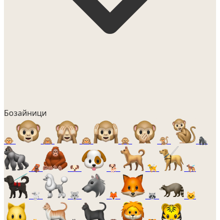
Бозайници
🐵
🙈
🙉
🙊
🐒
🦍
🦧
🐶
🐕
🦮
🐕‍🦺
🐩
🐺
🦊
🦝
🐱