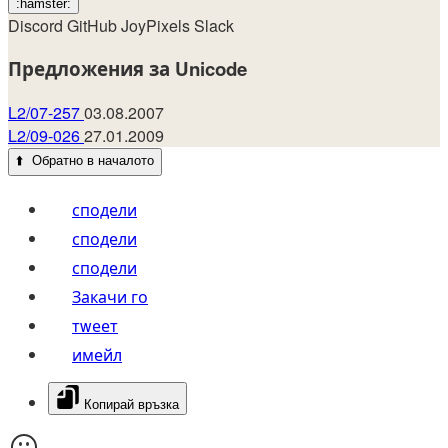
:hamster:
Discord
GitHub
JoyPixels
Slack
Предложения за Unicode
L2/07-257
03.08.2007
L2/09-026
27.01.2009
⬆️
Обратно в началото
сподели
сподели
сподели
Закачи го
тwеет
имейл
Копирай връзка