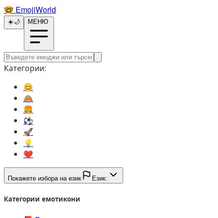
🤓️
EmojiWorld
☀️
🌙
МЕНЮ
Категории:
😊️
🙈️
🍔️
⚽️
🚀️
💡️
❤️
Покажете избора на език
Език:
Категории емотикони