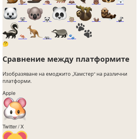
🦫
🦔
🦇
🐻
🐻‍❄️
🐨
🐼
🦥
🦦
🦨
🦘
🦡
🐾
🤔
Сравнение между платформите
Изобразяване на емоджито
„Хамстер“
на различни
платформи.
Apple
Twitter / X