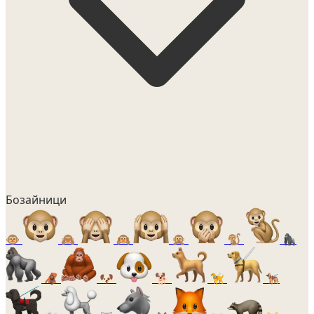
Бозайници
🐵
🙈
🙉
🙊
🐒
🦍
🦧
🐶
🐕
🦮
🐕‍🦺