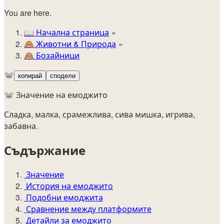
You are here.
📖
Начална страница
🙈️
Животни & Природа
🙈
Бозайници
🐭
копирай
сподели
🐭 Значение на емоджито
Сладка, малка, срамежлива, сива мишка, игрива,
забавна.
Съдържание
Значение
История на емоджито
Подобни емоджита
Сравнение между платформите
Детайли за емоджито