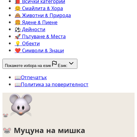
📕️
Всички категории
😊️
Смайлита & Хора
🙈️
Животни & Природа
🍔️
Ядене & Пиене
⚽️
Дейности
🚀️
Пътуване & Места
💡️
Обекти
❤️
Символи & Знаци
Покажете избора на език
Език:
📖️
Oтпечатък
📖️
Политика за поверителност
🐭
🐭
Муцуна на мишка