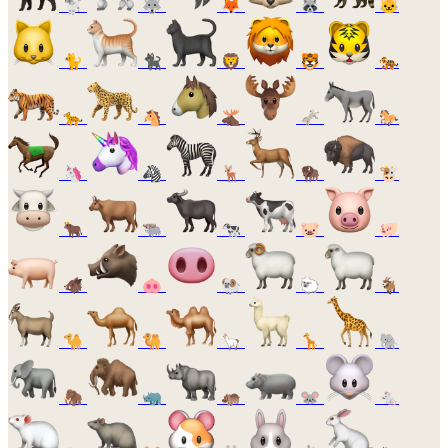
🐩
🐺
🦊
🦝
🐱
🐈
🐈‍⬛
🦁
🐯
🐅
🐆
🐴
🫎
🫏
🐎
🦄
🦓
🦌
🦬
🐮
🐂
🐃
🐄
🐷
🐖
🐗
🐽
🐏
🐑
🐐
🐪
🐫
🦙
🦒
🐘
🦣
🦏
🦛
🐭
🐁