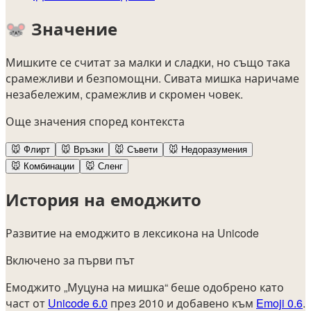
🐭
Значение
Мишките се считат за малки и сладки, но също така
срамежливи и безпомощни. Сивата мишка наричаме
незабележим, срамежлив и скромен човек.
Още значения според контекста
🐭
Флирт
🐭
Връзки
🐭
Съвети
🐭
Недоразумения
🐭
Комбинации
🐭
Сленг
История на емоджито
Развитие на емоджито в лексикона на Unicode
Включено за първи път
Емоджито „Муцуна на мишка“ беше одобрено като
част от
Unicode 6.0
през 2010 и добавено към
Emoji 0.6
.