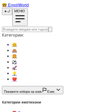
🤓️
EmojiWorld
☀️
🌙
МЕНЮ
Категории:
😊️
🙈️
🍔️
⚽️
🚀️
💡️
❤️
Покажете избора на език
Език:
Категории емотикони