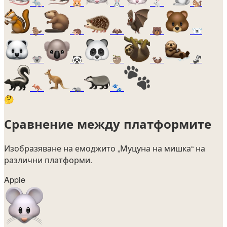
🐀
🐹
🐰
🐇
🐿️
🦫
🦔
🦇
🐻
🐻‍❄️
🐨
🐼
🦥
🦦
🦨
🦘
🦡
🐾
🤔
Сравнение между платформите
Изобразяване на емоджито
„Муцуна на мишка“
на
различни платформи.
Apple