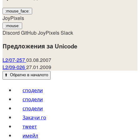
:mouse_face:
JoyPixels
:mouse:
Discord
GitHub
JoyPixels
Slack
Предложения за Unicode
L2/07-257
03.08.2007
L2/09-026
27.01.2009
⬆️
Обратно в началото
сподели
сподели
сподели
Закачи го
тwеет
имейл