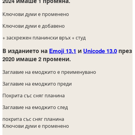
2024
имаше 1 промяна.
Ключови думи е променено
Ключови думи е добавено
+ заскрежен планински връх
+ студ
В изданието на
Emoji 13.1
и
Unicode 13.0
през
2020
имаше 2 промени.
Заглавие на емоджито е преименувано
Заглавие на емоджито преди
Покрита със сняг планина
Заглавие на емоджито след
покрита със сняг планина
Ключови думи е променено