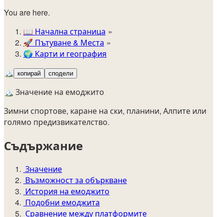
You are here.
📖
Начална страница
🚀️
Пътуване & Места
🌍
Карти и география
🏔️
копирай
сподели
🏔️ Значение на емоджито
Зимни спортове, каране на ски, планини, Алпите или
голямо предизвикателство.
Съдържание
Значение
Възможност за объркване
История на емоджито
Подобни емоджита
Сравнение между платформите