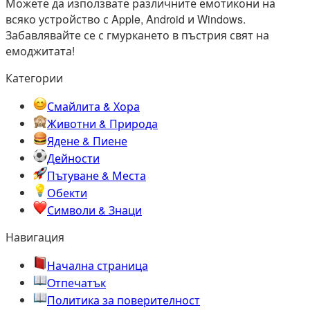
Можете да използвате различните емотикони на
всяко устройство с Apple, Android и Windows.
Забавлявайте се с гмуркането в пъстрия свят на
емоджитата!
Категории
Смайлита & Хора
Животни & Природа
Ядене & Пиене
Дейности
Пътуване & Места
Обекти
Символи & Знаци
Навигация
Начална страница
Oтпечатък
Политика за поверителност