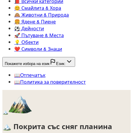
📕️
Всички категории
😊️
Смайлита & Хора
🙈️
Животни & Природа
🍔️
Ядене & Пиене
⚽️
Дейности
🚀️
Пътуване & Места
💡️
Обекти
❤️
Символи & Знаци
Покажете избора на език
Език:
📖️
Oтпечатък
📖️
Политика за поверителност
🏔️
🏔️
Покрита със сняг планина