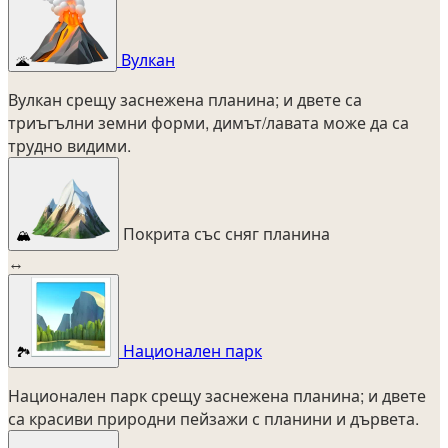
Вулкан
🌋
Вулкан срещу заснежена планина; и двете са
триъгълни земни форми, димът/лавата може да са
трудно видими.
Покрита със сняг планина
🏔️
↔
Национален парк
🏞️
Национален парк срещу заснежена планина; и двете
са красиви природни пейзажи с планини и дървета.