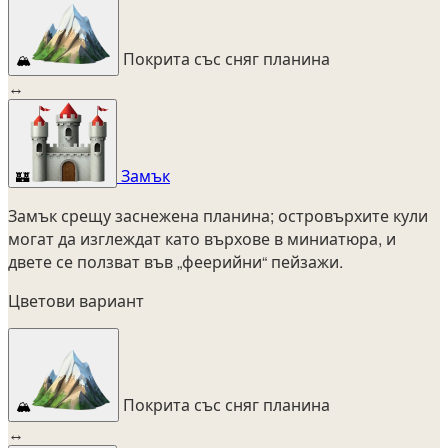
Покрита със сняг планина
🏔️
↔
Замък
🏰
Замък срещу заснежена планина; островърхите кули
могат да изглеждат като върхове в миниатюра, и
двете се ползват във „феерийни“ пейзажи.
Цветови вариант
Покрита със сняг планина
🏔️
↔