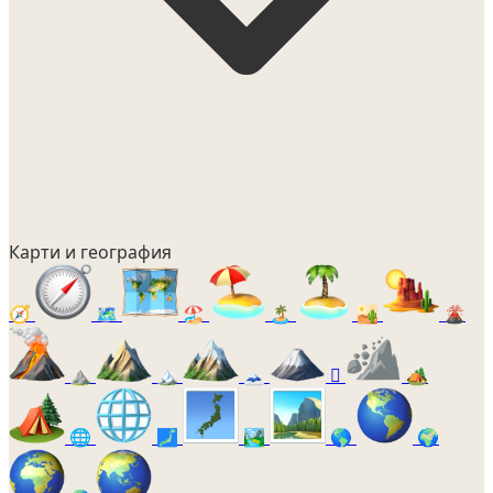
Карти и география
🧭
🗺️
🏖️
🏝️
🏜️
🌋
⛰️
🏔️
🗻
🛘
🏕️
🌐
🗾
🏞️
🌎
🌍