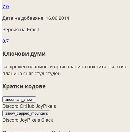
7.0
Дата на добавяне: 16.06.2014
Версия на Emoji
0.7
Ключови думи
заскрежен планински връх
планина
покрита със сняг
планина
сняг
студ
студен
Кратки кодове
:mountain_snow:
Discord
GitHub
JoyPixels
:snow_capped_mountain:
Discord
JoyPixels
Slack