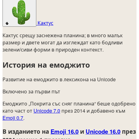
Кактус
🌵
Кактус срещу заснежена планина; в много малък
размер и двете могат да изглеждат като бодливи
зелени/сиви форми в природен контекст.
История на емоджито
Развитие на емоджито в лексикона на Unicode
Включено за първи път
Емоджито „Покрита със сняг планина“ беше одобрено
като част от
Unicode 7.0
през 2014 и добавено към
Emoji 0.7
.
В изданието на
Emoji 16.0
и
Unicode 16.0
през