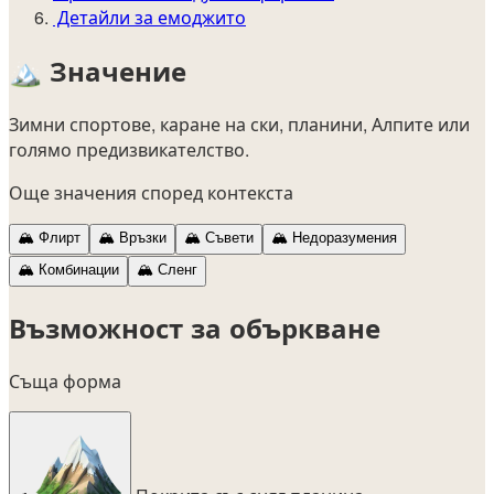
Детайли за емоджито
🏔️
Значение
Зимни спортове, каране на ски, планини, Алпите или
голямо предизвикателство.
Още значения според контекста
🏔️
Флирт
🏔️
Връзки
🏔️
Съвети
🏔️
Недоразумения
🏔️
Комбинации
🏔️
Сленг
Възможност за объркване
Съща форма