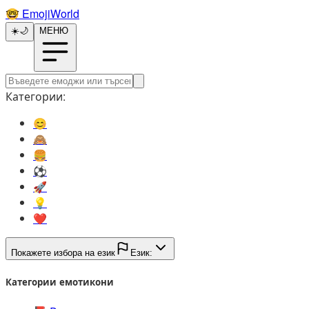
🤓️
EmojiWorld
☀️
🌙
МЕНЮ
Категории:
😊️
🙈️
🍔️
⚽️
🚀️
💡️
❤️
Покажете избора на език
Език:
Категории емотикони