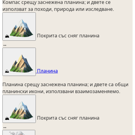
Компас срещу заснежена планина; и двете се
използват за походи, природа или изследване.
Покрита със сняг планина
🏔️
↔
Планина
⛰️
Планина срещу заснежена планина; и двете са общи
планински икони, използвани взаимозаменяемо.
Покрита със сняг планина
🏔️
↔