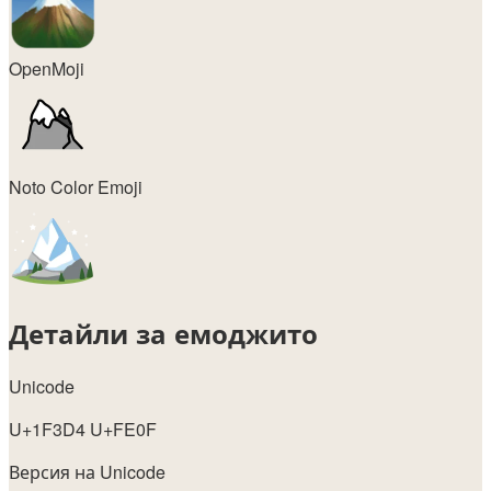
OpenMoji
Noto Color Emoji
Детайли за емоджито
Unicode
U+1F3D4 U+FE0F
Версия на Unicode