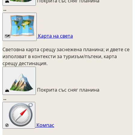
Покрита със сняг планина
🏔️
↔
Карта на света
🗺️
Световна карта срещу заснежена планина; и двете се
използват в контексти за туризъм/пътеки, карта
срещу дестинация.
Покрита със сняг планина
🏔️
↔
Компас
🧭