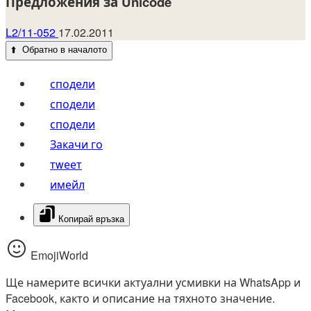
Предложения за Unicode
L2/11-052
17.02.2011
⬆️
Обратно в началото
сподели
сподели
сподели
Закачи го
тwеет
имейл
Копирай връзка
EmojiWorld
Ще намерите всички актуални усмивки на WhatsApp и
Facebook, както и описание на тяхното значение.