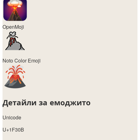
OpenMoji
Noto Color Emoji
Детайли за емоджито
Unicode
U+1F30B