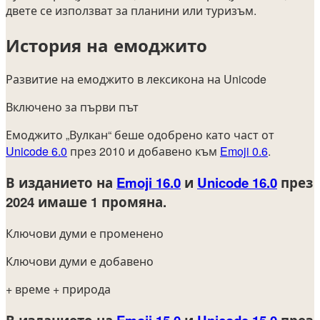
двете се използват за планини или туризъм.
История на емоджито
Развитие на емоджито в лексикона на Unicode
Включено за първи път
Емоджито „Вулкан“ беше одобрено като част от
Unicode 6.0
през 2010 и добавено към
Emoji 0.6
.
В изданието на
Emoji 16.0
и
Unicode 16.0
през
2024
имаше 1 промяна.
Ключови думи е променено
Ключови думи е добавено
+ време
+ природа