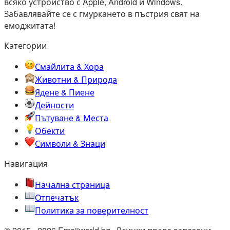
всяко устройство с Apple, Android и Windows.
Забавлявайте се с гмуркането в пъстрия свят на
емоджитата!
Категории
Смайлита & Хора
Животни & Природа
Ядене & Пиене
Дейности
Пътуване & Места
Обекти
Символи & Знаци
Навигация
Начална страница
Oтпечатък
Политика за поверителност