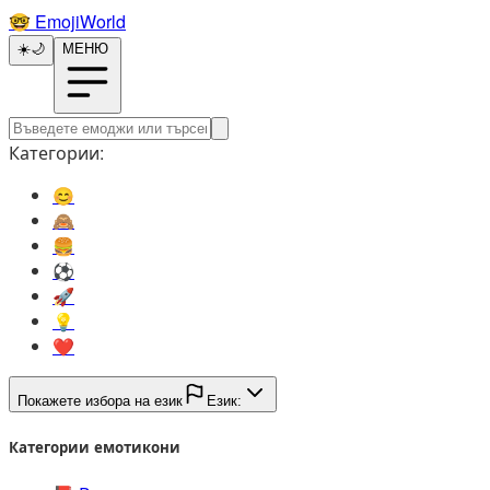
🤓️
EmojiWorld
☀️
🌙
МЕНЮ
Категории:
😊️
🙈️
🍔️
⚽️
🚀️
💡️
❤️
Покажете избора на език
Език:
Категории емотикони