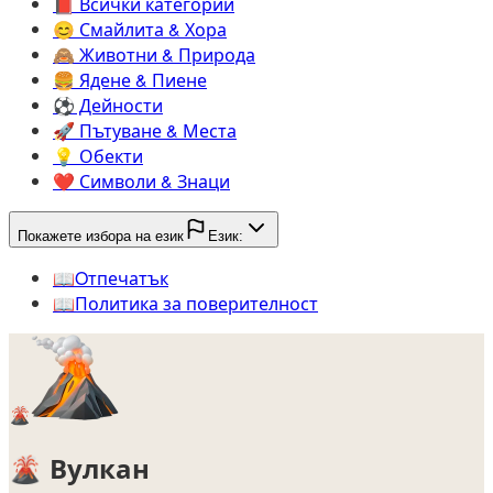
📕️
Всички категории
😊️
Смайлита & Хора
🙈️
Животни & Природа
🍔️
Ядене & Пиене
⚽️
Дейности
🚀️
Пътуване & Места
💡️
Обекти
❤️
Символи & Знаци
Покажете избора на език
Език:
📖️
Oтпечатък
📖️
Политика за поверителност
🌋
🌋
Вулкан