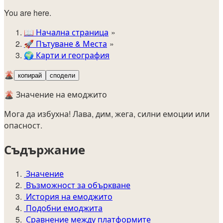
You are here.
📖
Начална страница
🚀️
Пътуване & Места
🌍
Карти и география
🌋
копирай
сподели
🌋 Значение на емоджито
Мога да избухна! Лава, дим, жега, силни емоции или
опасност.
Съдържание
Значение
Възможност за объркване
История на емоджито
Подобни емоджита
Сравнение между платформите