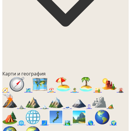
Карти и география
🧭
🗺️
🏖️
🏝️
🏜️
🌋
⛰️
🏔️
🗻
🛘
🏕️
🌐
🗾
🏞️
🌎
🌍