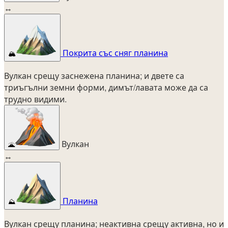
↔
Покрита със сняг планина
🏔️
Вулкан срещу заснежена планина; и двете са
триъгълни земни форми, димът/лавата може да са
трудно видими.
Вулкан
🌋
↔
Планина
⛰️
Вулкан срещу планина; неактивна срещу активна, но и