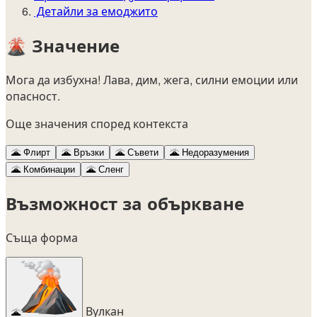
Детайли за емоджито
🌋
Значение
Мога да избухна! Лава, дим, жега, силни емоции или
опасност.
Още значения според контекста
🌋
Флирт
🌋
Връзки
🌋
Съвети
🌋
Недоразумения
🌋
Комбинации
🌋
Сленг
Възможност за объркване
Съща форма
Вулкан
🌋