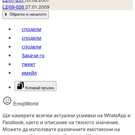
L2/09-026
27.01.2009
⬆️
Обратно в началото
сподели
сподели
сподели
Закачи го
тwеет
имейл
Копирай връзка
EmojiWorld
Ще намерите всички актуални усмивки на WhatsApp и
Facebook, както и описание на тяхното значение.
Можете да използвате различните емотикони на