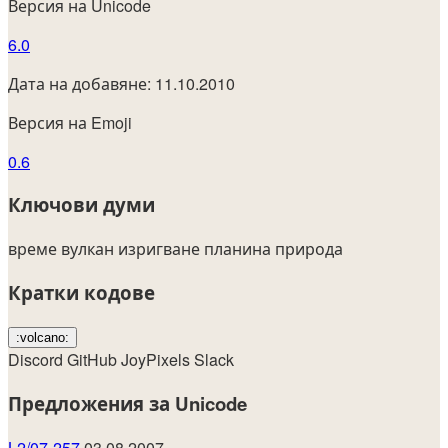
Версия на Unicode
6.0
Дата на добавяне: 11.10.2010
Версия на Emoji
0.6
Ключови думи
време
вулкан
изригване
планина
природа
Кратки кодове
:volcano:
Discord
GitHub
JoyPixels
Slack
Предложения за Unicode
L2/07-257
03.08.2007