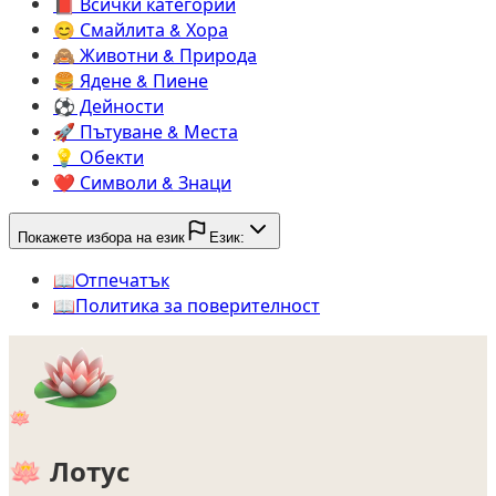
📕️
Всички категории
😊️
Смайлита & Хора
🙈️
Животни & Природа
🍔️
Ядене & Пиене
⚽️
Дейности
🚀️
Пътуване & Места
💡️
Обекти
❤️
Символи & Знаци
Покажете избора на език
Език:
📖️
Oтпечатък
📖️
Политика за поверителност
🪷
🪷
Лотус