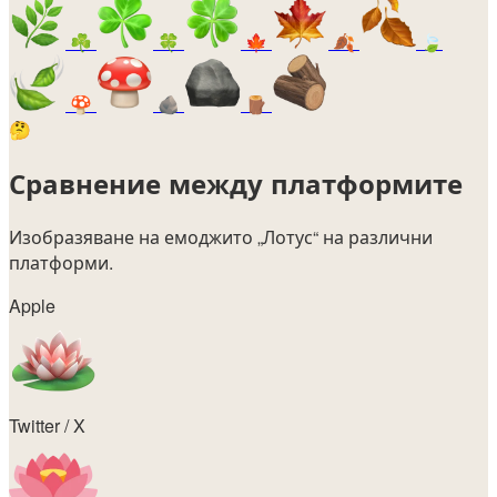
☘️
🍀
🍁
🍂
🍃
🍄
🪨
🪵
🤔
Сравнение между платформите
Изобразяване на емоджито
„Лотус“
на различни
платформи.
Apple
Twitter / X