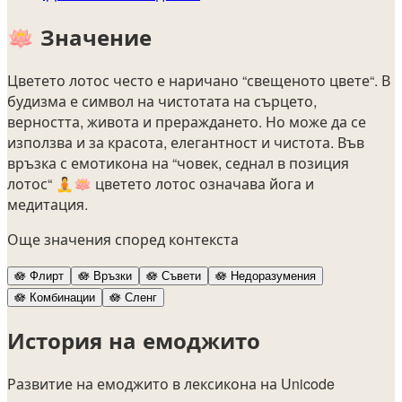
🪷
Значение
Цветето лотос често е наричано “свещеното цвете“. В
будизма е символ на чистотата на сърцето,
верността, живота и прераждането. Но може да се
използва и за красота, елегантност и чистота. Във
връзка с емотикона на “човек, седнал в позиция
лотос“ 🧘🪷 цветето лотос означава йога и
медитация.
Още значения според контекста
🪷
Флирт
🪷
Връзки
🪷
Съвети
🪷
Недоразумения
🪷
Комбинации
🪷
Сленг
История на емоджито
Развитие на емоджито в лексикона на Unicode