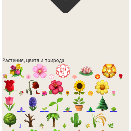
Растения, цветя и природа
💐
🌸
💮
🪷
🏵️
🌹
🥀
🌺
🌻
🌼
🌷
🪻
🌱
🪴
🌲
🌳
🪾
🌴
🌵
🌾
🌿