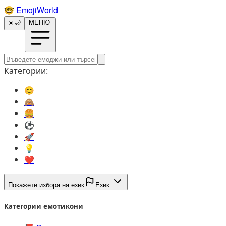
🤓️
EmojiWorld
☀️
🌙
МЕНЮ
Категории:
😊️
🙈️
🍔️
⚽️
🚀️
💡️
❤️
Покажете избора на език
Език:
Категории емотикони