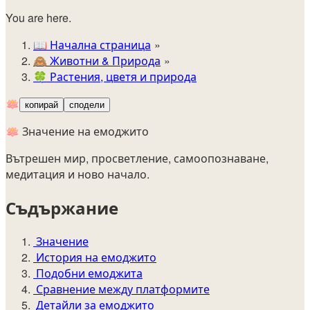
You are here.
📖
Начална страница
🙈️
Животни & Природа
🍀
Растения, цветя и природа
🪷
копирай
сподели
🪷 Значение на емоджито
Вътрешен мир, просветление, самоопознаване,
медитация и ново начало.
Съдържание
Значение
История на емоджито
Подобни емоджита
Сравнение между платформите
Детайли за емоджито