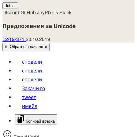
:lotus:
Discord
GitHub
JoyPixels
Slack
Предложения за Unicode
L2/19-371
23.10.2019
⬆️
Обратно в началото
сподели
сподели
сподели
Закачи го
тwеет
имейл
Копирай връзка