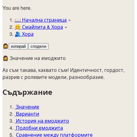
You are here.
📖
Начална страница
😊️
Смайлита & Хора
🫂
Хора
🧔‍♀️
копирай
сподели
🧔‍♀️ Значение на емоджито
Аз съм такава, каквато съм! Идентичност, гордост,
разрив с ролевите модели, разнообразие.
Съдържание
Значение
Варианти
История на емоджито
Подобни емоджита
Сравнение между платформите