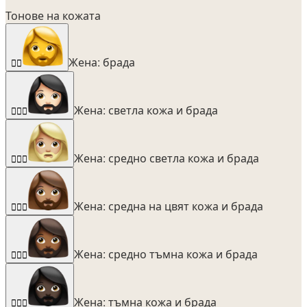
Тонове на кожата
Жена: брада
🧔‍♀️
Жена: светла кожа и брада
🧔🏻‍♀️
Жена: средно светла кожа и брада
🧔🏼‍♀️
Жена: средна на цвят кожа и брада
🧔🏽‍♀️
Жена: средно тъмна кожа и брада
🧔🏾‍♀️
Жена: тъмна кожа и брада
🧔🏿‍♀️