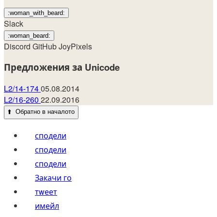
:woman_with_beard:
Slack
:woman_beard:
Discord
GitHub
JoyPixels
Предложения за Unicode
L2/14-174
05.08.2014
L2/16-260
22.09.2016
⬆️
Обратно в началото
сподели
сподели
сподели
Закачи го
тwеет
имейл