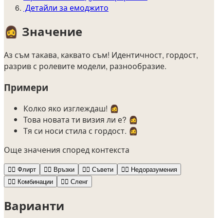
Детайли за емоджито
🧔‍♀️
Значение
Аз съм такава, каквато съм! Идентичност, гордост,
разрив с ролевите модели, разнообразие.
Примери
Колко яко изглеждаш! 🧔‍♀️
Това новата ти визия ли е? 🧔‍♀️
Тя си носи стила с гордост. 🧔‍♀️
Още значения според контекста
🧔‍♀️
Флирт
🧔‍♀️
Връзки
🧔‍♀️
Съвети
🧔‍♀️
Недоразумения
🧔‍♀️
Комбинации
🧔‍♀️
Сленг
Варианти