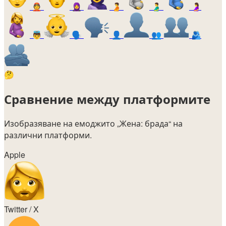
👲
🧕
🫄
🫃
🤰
👼
🗣️
👤
👥
🫂
🤔
Сравнение между платформите
Изобразяване на емоджито
„Жена: брада“
на
различни платформи.
Apple
Twitter / X