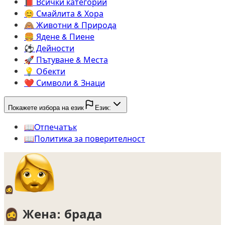
📕️
Всички категории
😊️
Смайлита & Хора
🙈️
Животни & Природа
🍔️
Ядене & Пиене
⚽️
Дейности
🚀️
Пътуване & Места
💡️
Обекти
❤️
Символи & Знаци
Покажете избора на език
Език:
📖️
Oтпечатък
📖️
Политика за поверителност
🧔‍♀️
🧔‍♀️
Жена: брада