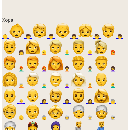
Хора
👶
🧒
👦
👧
🧑
👨
👩
👱
👱‍♂️
👱‍♀️
🧑‍🦰
👨‍🦰
👩‍🦰
🧑‍🦱
👨‍🦱
👩‍🦱
🧑‍🦳
👨‍🦳
👩‍🦳
🧑‍🦲
👨‍🦲
👩‍🦲
🧔
🧔‍♂️
🧔‍♀️
🧓
👴
👵
👳
👳‍♂️
👳‍♀️