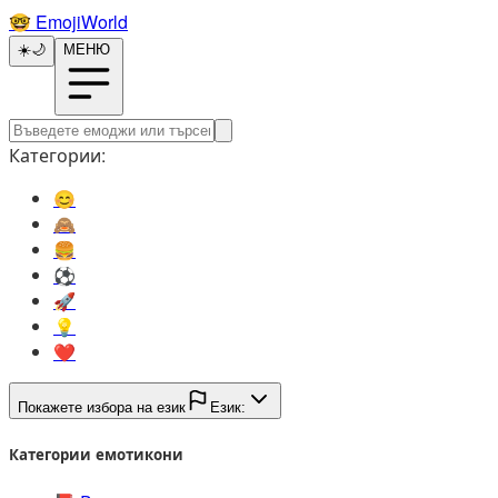
🤓️
EmojiWorld
☀️
🌙
МЕНЮ
Категории:
😊️
🙈️
🍔️
⚽️
🚀️
💡️
❤️
Покажете избора на език
Език:
Категории емотикони