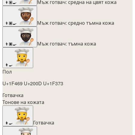
Мъж готвач: средна на цвят кожа
👨🏽‍🍳
Мъж готвач: средно тъмна кожа
👨🏾‍🍳
Мъж готвач: тъмна кожа
👨🏿‍🍳
👩‍🍳
Пол
U+1F469 U+200D U+1F373
Готвачка
Тонове на кожата
Готвачка
👩‍🍳