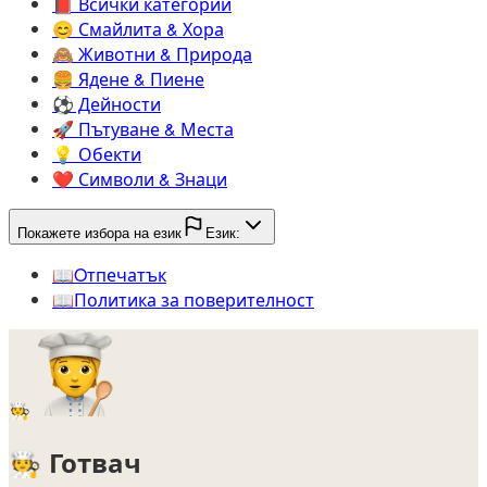
📕️
Всички категории
😊️
Смайлита & Хора
🙈️
Животни & Природа
🍔️
Ядене & Пиене
⚽️
Дейности
🚀️
Пътуване & Места
💡️
Обекти
❤️
Символи & Знаци
Покажете избора на език
Език:
📖️
Oтпечатък
📖️
Политика за поверителност
🧑‍🍳
🧑‍🍳
Готвач