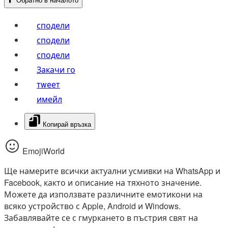
⬆️
Обратно в началото
сподели
сподели
сподели
Закачи го
тwеет
имейл
Копирай връзка
EmojiWorld
Ще намерите всички актуални усмивки на WhatsApp и
Facebook, както и описание на тяхното значение.
Можете да използвате различните емотикони на
всяко устройство с Apple, Android и Windows.
Забавлявайте се с гмуркането в пъстрия свят на