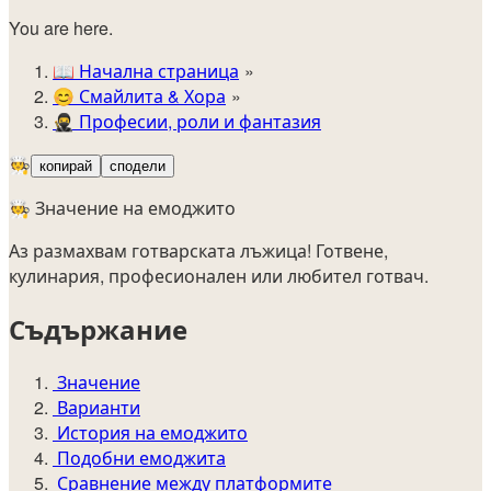
You are here.
📖
Начална страница
😊️
Смайлита & Хора
🥷
Професии, роли и фантазия
🧑‍🍳
копирай
сподели
🧑‍🍳 Значение на емоджито
Аз размахвам готварската лъжица! Готвене,
кулинария, професионален или любител готвач.
Съдържание
Значение
Варианти
История на емоджито
Подобни емоджита
Сравнение между платформите