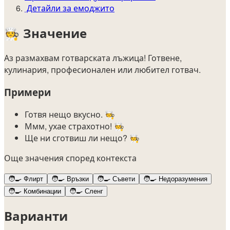
Детайли за емоджито
🧑‍🍳
Значение
Аз размахвам готварската лъжица! Готвене,
кулинария, професионален или любител готвач.
Примери
Готвя нещо вкусно. 🧑‍🍳
Ммм, ухае страхотно! 🧑‍🍳
Ще ни сготвиш ли нещо? 🧑‍🍳
Още значения според контекста
🧑‍🍳
Флирт
🧑‍🍳
Връзки
🧑‍🍳
Съвети
🧑‍🍳
Недоразумения
🧑‍🍳
Комбинации
🧑‍🍳
Сленг
Варианти