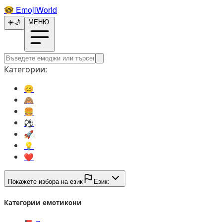
🤓️
EmojiWorld
☀️
🌙
МЕНЮ
Категории:
😊️
🙈️
🍔️
⚽️
🚀️
💡️
❤️
Покажете избора на език
Език:
Категории емотикони