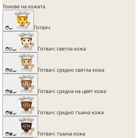
Тонове на кожата
Готвач
🧑‍🍳
Готвач: светла кожа
🧑🏻‍🍳
Готвач: средно светла кожа
🧑🏼‍🍳
Готвач: средна на цвят кожа
🧑🏽‍🍳
Готвач: средно тъмна кожа
🧑🏾‍🍳
Готвач: тъмна кожа
🧑🏿‍🍳