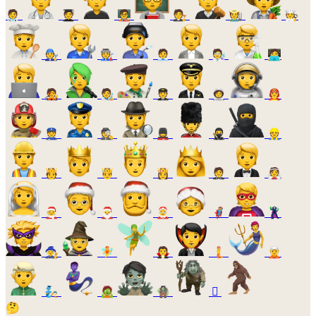
🧑‍⚕️
🧑‍🎓
🧑‍🏫
🧑‍⚖️
🧑‍🌾
🧑‍🍳
🧑‍🔧
🧑‍🏭
🧑‍💼
🧑‍🔬
🧑‍💻
🧑‍🎤
🧑‍🎨
🧑‍✈️
🧑‍🚀
🧑‍🚒
👮
🕵️
💂
🥷
👷
🫅
🤴
👸
🤵
👰
🧑‍🎄
🎅
🤶
🦸
🦹
🧙
🧚
🧛
🧜
🧝
🧞
🧟
🧌
🫈
🤔