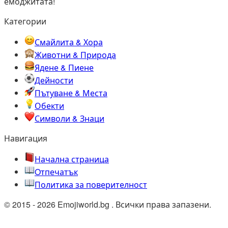
емоджитата!
Категории
Смайлита & Хора
Животни & Природа
Ядене & Пиене
Дейности
Пътуване & Места
Обекти
Символи & Знаци
Навигация
Начална страница
Oтпечатък
Политика за поверителност
© 2015 - 2026 Emojiworld.bg . Всички права запазени.