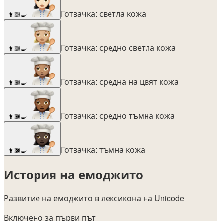
Готвачка: светла кожа
👩🏻‍🍳
Готвачка: средно светла кожа
👩🏼‍🍳
Готвачка: средна на цвят кожа
👩🏽‍🍳
Готвачка: средно тъмна кожа
👩🏾‍🍳
Готвачка: тъмна кожа
👩🏿‍🍳
История на емоджито
Развитие на емоджито в лексикона на Unicode
Включено за първи път