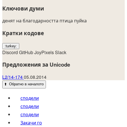
Ключови думи
денят на благодарността
птица
пуйка
Кратки кодове
:turkey:
Discord
GitHub
JoyPixels
Slack
Предложения за Unicode
L2/14-174
05.08.2014
⬆️
Обратно в началото
сподели
сподели
сподели
Закачи го