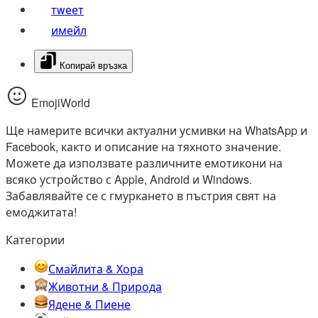
тwеет
имейл
Копирай връзка
EmojiWorld
Ще намерите всички актуални усмивки на WhatsApp и
Facebook, както и описание на тяхното значение.
Можете да използвате различните емотикони на
всяко устройство с Apple, Android и Windows.
Забавлявайте се с гмуркането в пъстрия свят на
емоджитата!
Категории
Смайлита & Хора
Животни & Природа
Ядене & Пиене