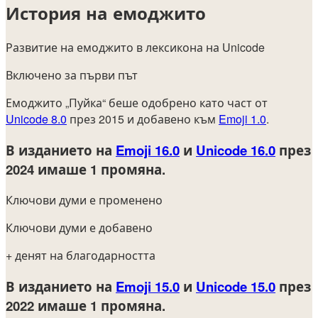
История на емоджито
Развитие на емоджито в лексикона на Unicode
Включено за първи път
Емоджито „Пуйка“ беше одобрено като част от
Unicode 8.0
през 2015 и добавено към
Emoji 1.0
.
В изданието на
Emoji 16.0
и
Unicode 16.0
през
2024
имаше 1 промяна.
Ключови думи е променено
Ключови думи е добавено
+ денят на благодарността
В изданието на
Emoji 15.0
и
Unicode 15.0
през
2022
имаше 1 промяна.