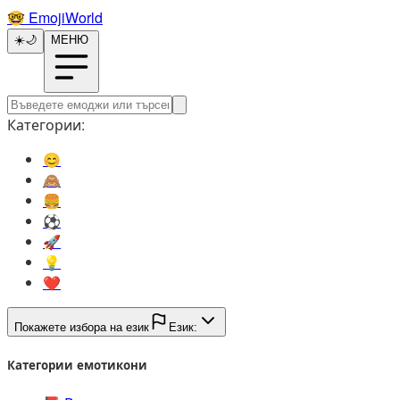
🤓️
EmojiWorld
☀️
🌙
МЕНЮ
Категории:
😊️
🙈️
🍔️
⚽️
🚀️
💡️
❤️
Покажете избора на език
Език:
Категории емотикони