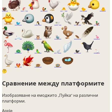
🦃
🐔
🐓
🐣
🐤
🐥
🐦
🐧
🕊️
🦅
🦆
🦢
🦉
🦤
🪶
🦩
🦚
🦜
🪽
🐦‍⬛
🪿
🐦‍🔥
🪹
🪺
🤔
Сравнение между платформите
Изобразяване на емоджито
„Пуйка“
на различни
платформи.
Apple