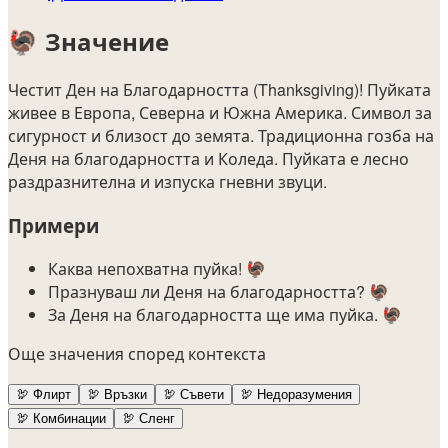
🦃
Значение
Честит Ден на Благодарността (Thanksgiving)! Пуйката
живее в Европа, Северна и Южна Америка. Символ за
сигурност и близост до земята. Традиционна гозба на
Деня на благодарността и Коледа. Пуйката е лесно
раздразнителна и изпуска гневни звуци.
Примери
Каква непохватна пуйка! 🦃
Празнуваш ли Деня на благодарността? 🦃
За Деня на благодарността ще има пуйка. 🦃
Още значения според контекста
🦃
Флирт
🦃
Връзки
🦃
Съвети
🦃
Недоразумения
🦃
Комбинации
🦃
Сленг