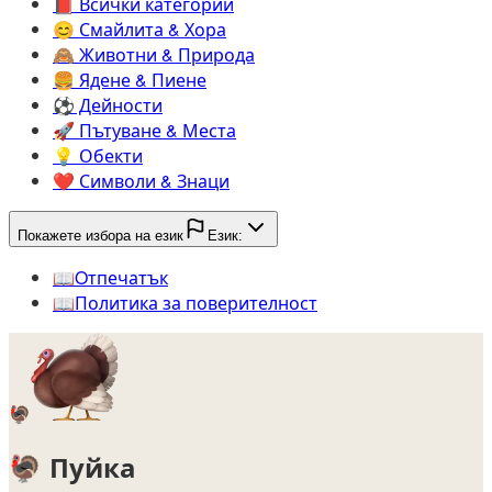
📕️
Всички категории
😊️
Смайлита & Хора
🙈️
Животни & Природа
🍔️
Ядене & Пиене
⚽️
Дейности
🚀️
Пътуване & Места
💡️
Обекти
❤️
Символи & Знаци
Покажете избора на език
Език:
📖️
Oтпечатък
📖️
Политика за поверителност
🦃
🦃
Пуйка