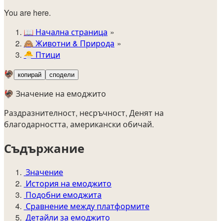
You are here.
📖
Начална страница
🙈️
Животни & Природа
🐣
Птици
🦃
копирай
сподели
🦃 Значение на емоджито
Раздразнителност, несръчност, Денят на
благодарността, американски обичай.
Съдържание
Значение
История на емоджито
Подобни емоджита
Сравнение между платформите
Детайли за емоджито