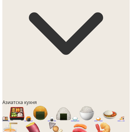
Азиатска кухня
🍱
🍘
🍙
🍚
🍛
🍜