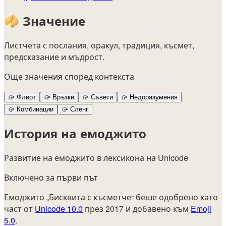
🥠
Значение
Листчета с послания, оракул, традиция, късмет,
предсказание и мъдрост.
Още значения според контекста
🥠
Флирт
🥠
Връзки
🥠
Съвети
🥠
Недоразумения
🥠
Комбинации
🥠
Сленг
История на емоджито
Развитие на емоджито в лексикона на Unicode
Включено за първи път
Емоджито „Бисквита с късметче“ беше одобрено като
част от
Unicode 10.0
през 2017 и добавено към
Emoji
5.0
.