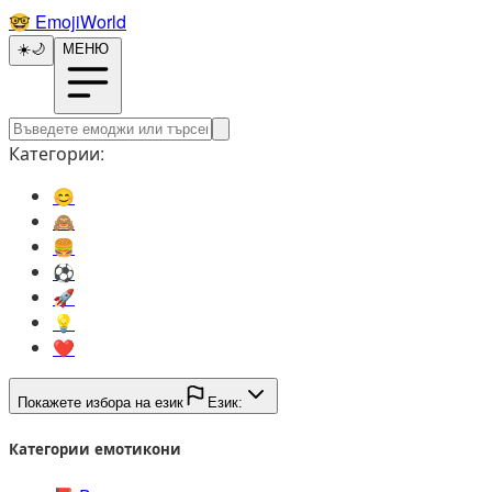
🤓️
EmojiWorld
☀️
🌙
МЕНЮ
Категории:
😊️
🙈️
🍔️
⚽️
🚀️
💡️
❤️
Покажете избора на език
Език:
Категории емотикони