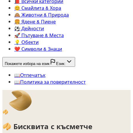
📕️
Всички категории
😊️
Смайлита & Хора
🙈️
Животни & Природа
🍔️
Ядене & Пиене
⚽️
Дейности
🚀️
Пътуване & Места
💡️
Обекти
❤️
Символи & Знаци
Покажете избора на език
Език:
📖️
Oтпечатък
📖️
Политика за поверителност
🥠
🥠
Бисквита с късметче