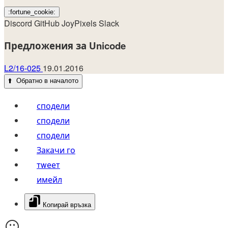
:fortune_cookie:
Discord
GitHub
JoyPixels
Slack
Предложения за Unicode
L2/16-025
19.01.2016
⬆️
Обратно в началото
сподели
сподели
сподели
Закачи го
тwеет
имейл
Копирай връзка