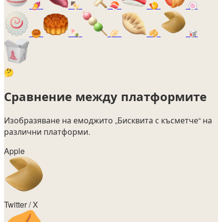
🍠
🍢
🍣
🍤
🍥
🥮
🍡
🥟
🥠
🥡
🤔
Сравнение между платформите
Изобразяване на емоджито
„Бисквита с късметче“
на
различни платформи.
Apple
Twitter / X