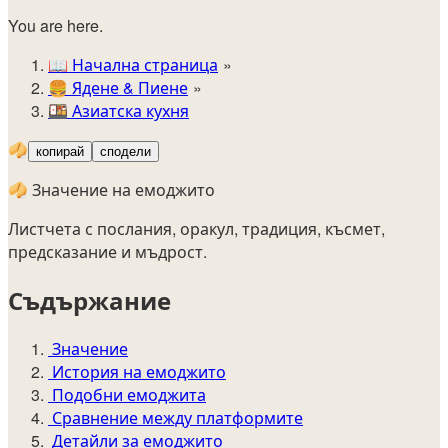
You are here.
📖
Начална страница
🍔️
Ядене & Пиене
🍱
Азиатска кухня
🥠
копирай
сподели
🥠 Значение на емоджито
Листчета с послания, оракул, традиция, късмет,
предсказание и мъдрост.
Съдържание
Значение
История на емоджито
Подобни емоджита
Сравнение между платформите
Детайли за емоджито