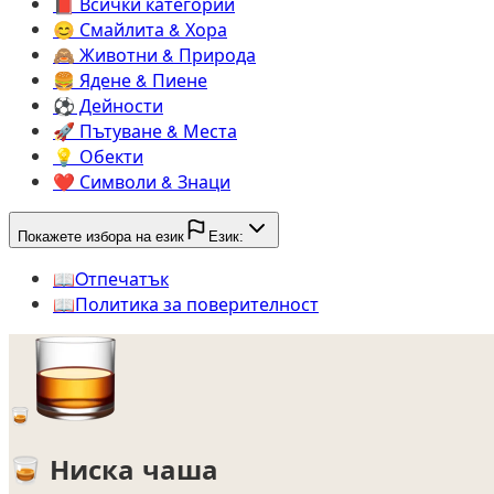
📕️
Всички категории
😊️
Смайлита & Хора
🙈️
Животни & Природа
🍔️
Ядене & Пиене
⚽️
Дейности
🚀️
Пътуване & Места
💡️
Обекти
❤️
Символи & Знаци
Покажете избора на език
Език:
📖️
Oтпечатък
📖️
Политика за поверителност
🥃
🥃
Ниска чаша