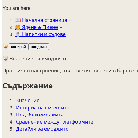
You are here.
📖
Начална страница
🍔️
Ядене & Пиене
🥤
Напитки и съдове
🥃
копирай
сподели
🥃 Значение на емоджито
Празнично настроение, пълнолетие, вечери в барове, с
Съдържание
Значение
История на емоджито
Подобни емоджита
Сравнение между платформите
Детайли за емоджито