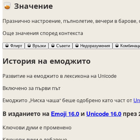
🥃
Значение
Празнично настроение, пълнолетие, вечери в барове, с
Още значения според контекста
🥃
Флирт
🥃
Връзки
🥃
Съвети
🥃
Недоразумения
🥃
Комбинац
История на емоджито
Развитие на емоджито в лексикона на Unicode
Включено за първи път
Емоджито „Ниска чаша“ беше одобрено като част от
Un
В изданието на
Emoji 16.0
и
Unicode 16.0
през 
Ключови думи е променено
Ключови думи е добавено