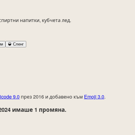
пиртни напитки, кубчета лед.
ии
🥃
Сленг
icode 9.0
през 2016 и добавено към
Emoji 3.0
.
2024
имаше 1 промяна.