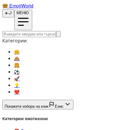
🤓️
EmojiWorld
☀️
🌙
МЕНЮ
Категории:
😊️
🙈️
🍔️
⚽️
🚀️
💡️
❤️
Покажете избора на език
Език:
Категории емотикони