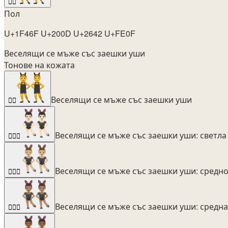
👯‍♂️
Пол
U+1F46F U+200D U+2642 U+FE0F
Веселящи се мъже със заешки уши
Тонове на кожата
Веселящи се мъже със заешки уши
👯‍♂️
Веселящи се мъже със заешки уши: светла
👯🏻‍♂️
Веселящи се мъже със заешки уши: средно
👯🏼‍♂️
Веселящи се мъже със заешки уши: средна
👯🏽‍♂️