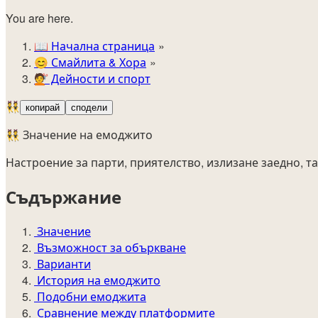
You are here.
📖
Начална страница
😊️
Смайлита & Хора
💇
Дейности и спорт
👯
копирай
сподели
👯 Значение на емоджито
Настроение за парти, приятелство, излизане заедно, т
Съдържание
Значение
Възможност за объркване
Варианти
История на емоджито
Подобни емоджита
Сравнение между платформите