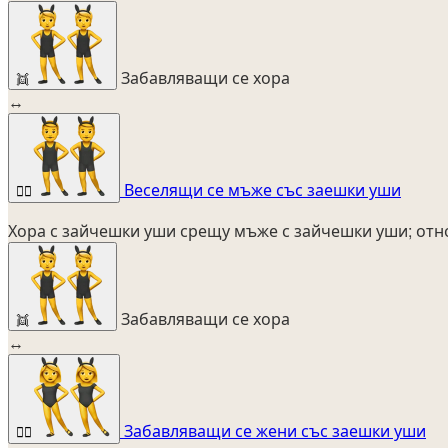
Забавляващи се хора
👯
↔
Веселящи се мъже със заешки уши
👯‍♂️
Хора с зайчешки уши срещу мъже с зайчешки уши; отно
Забавляващи се хора
👯
↔
Забавляващи се жени със заешки уши
👯‍♀️