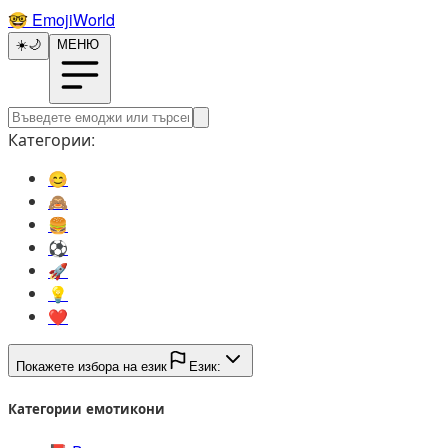
🤓️
EmojiWorld
☀️
🌙
МЕНЮ
Категории:
😊️
🙈️
🍔️
⚽️
🚀️
💡️
❤️
Покажете избора на език
Език:
Категории емотикони