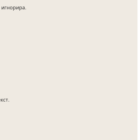
 игнорира.
кст.