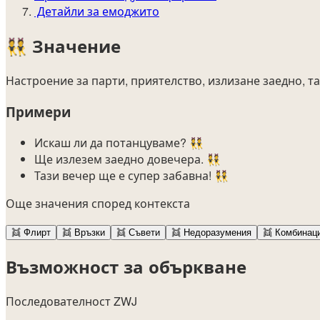
Детайли за емоджито
👯
Значение
Настроение за парти, приятелство, излизане заедно, т
Примери
Искаш ли да потанцуваме? 👯
Ще излезем заедно довечера. 👯
Тази вечер ще е супер забавна! 👯
Още значения според контекста
👯
Флирт
👯
Връзки
👯
Съвети
👯
Недоразумения
👯
Комбинац
Възможност за объркване
Последователност ZWJ