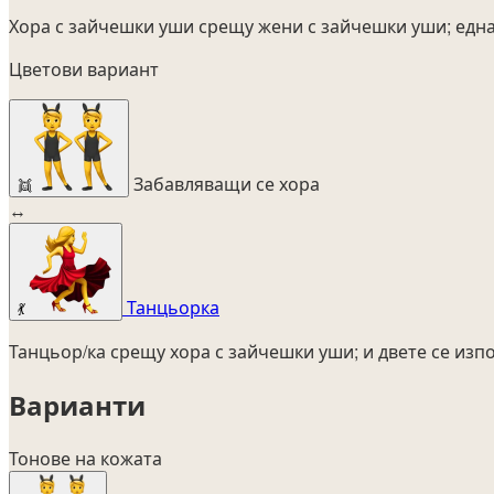
Хора с зайчешки уши срещу жени с зайчешки уши; една 
Цветови вариант
Забавляващи се хора
👯
↔
Танцьорка
💃
Танцьор/ка срещу хора с зайчешки уши; и двете се изп
Варианти
Тонове на кожата