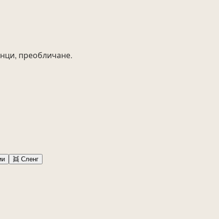
анци, преобличане.
ии
👯
Сленг