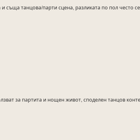
и съща танцова/парти сцена, разликата по пол често се
олзват за партита и нощен живот, споделен танцов конте