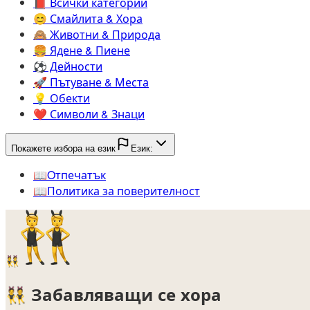
📕️
Всички категории
😊️
Смайлита & Хора
🙈️
Животни & Природа
🍔️
Ядене & Пиене
⚽️
Дейности
🚀️
Пътуване & Места
💡️
Обекти
❤️
Символи & Знаци
Покажете избора на език
Език:
📖️
Oтпечатък
📖️
Политика за поверителност
👯
👯
Забавляващи се хора