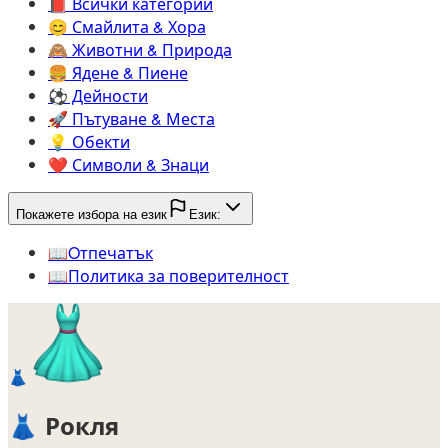
📕️
Всички категории
😊️
Смайлита & Хора
🙈️
Животни & Природа
🍔️
Ядене & Пиене
⚽️
Дейности
🚀️
Пътуване & Места
💡️
Обекти
❤️
Символи & Знаци
Покажете избора на език
Език:
📖️
Oтпечатък
📖️
Политика за поверителност
👗
👗
Рокля