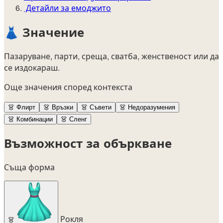
Детайли за емоджито
👗
Значение
Пазаруване, парти, среща, сватба, женственост или да
се издокараш.
Още значения според контекста
👗
Флирт
👗
Връзки
👗
Съвети
👗
Недоразумения
👗
Комбинации
👗
Сленг
Възможност за объркване
Съща форма
Рокля
👗