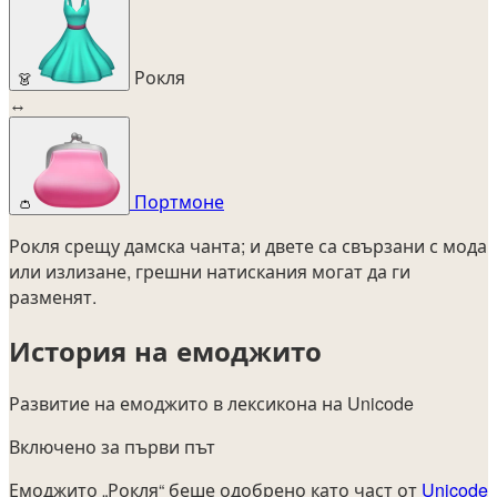
Рокля
👗
↔
Портмоне
👛
Рокля срещу дамска чанта; и двете са свързани с мода
или излизане, грешни натискания могат да ги
разменят.
История на емоджито
Развитие на емоджито в лексикона на Unicode
Включено за първи път
Емоджито „Рокля“ беше одобрено като част от
Unicode