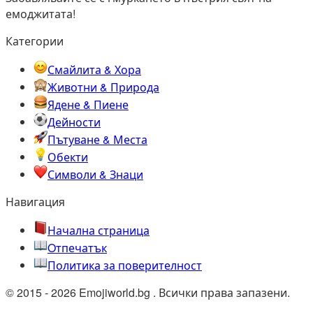
емоджитата!
Категории
Смайлита & Хора
Животни & Природа
Ядене & Пиене
Дейности
Пътуване & Места
Обекти
Символи & Знаци
Навигация
Начална страница
Oтпечатък
Политика за поверителност
© 2015 - 2026 Emojiworld.bg . Всички права запазени.