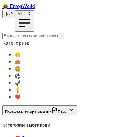
🤓️
EmojiWorld
☀️
🌙
МЕНЮ
Категории:
😊️
🙈️
🍔️
⚽️
🚀️
💡️
❤️
Покажете избора на език
Език:
Категории емотикони