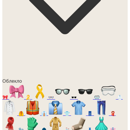
Облекло
🎀
🎗️
👓
🕶️
🥽
🥼
🦺
👔
👕
👖
🧣
🧤
🧥
🧦
👗
👘