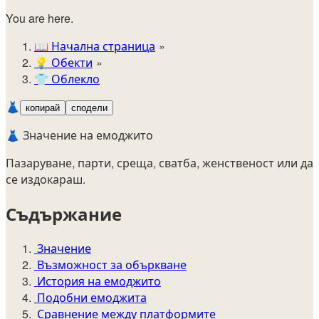
You are here.
📖
Начална страница
💡️
Обекти
👕
Облекло
👗
копирай
сподели
👗 Значение на емоджито
Пазаруване, парти, среща, сватба, женственост или да
се издокараш.
Съдържание
Значение
Възможност за объркване
История на емоджито
Подобни емоджита
Сравнение между платформите