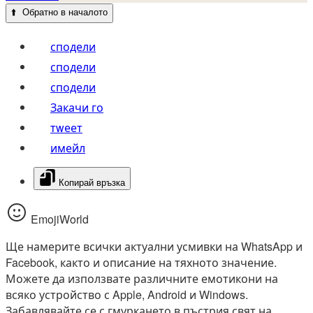
⬆️
Обратно в началото
сподели
сподели
сподели
Закачи го
тwеет
имейл
Копирай връзка
EmojiWorld
Ще намерите всички актуални усмивки на WhatsApp и
Facebook, както и описание на тяхното значение.
Можете да използвате различните емотикони на
всяко устройство с Apple, Android и Windows.
Забавлявайте се с гмуркането в пъстрия свят на