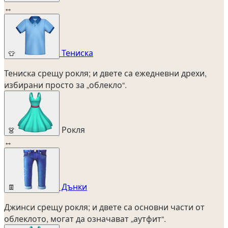
↔
Тениска
👕
Тениска срещу рокля; и двете са ежедневни дрехи,
избирани просто за „облекло“.
Рокля
👗
↔
Дънки
👖
Джинси срещу рокля; и двете са основни части от
облеклото, могат да означават „аутфит“.