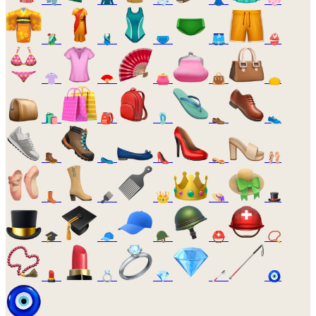
🥻
🩱
🩲
🩳
👙
👚
🪭
👛
👜
👝
🛍️
🎒
🩴
👞
👟
🥾
🥿
👠
👡
🩰
👢
🪮
👑
👒
🎩
🎓
🧢
🪖
⛑️
📿
💄
💍
💎
🦯
🧿