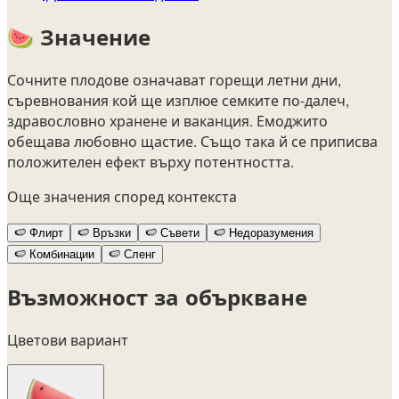
🍉
Значение
Сочните плодове означават горещи летни дни,
съревнования кой ще изплюе семките по-далеч,
здравословно хранене и ваканция. Емоджито
обещава любовно щастие. Също така й се приписва
положителен ефект върху потентността.
Още значения според контекста
🍉
Флирт
🍉
Връзки
🍉
Съвети
🍉
Недоразумения
🍉
Комбинации
🍉
Сленг
Възможност за объркване
Цветови вариант