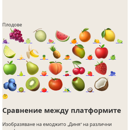
Плодове
🍇
🍈
🍉
🍊
🍋
🍋‍🟩
🍌
🍍
🥭
🍎
🍏
🍐
🍑
🍒
🍓
🫐
🥝
🍅
🫒
🥥
🤔
Сравнение между платформите
Изобразяване на емоджито
„Диня“
на различни