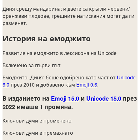
Диня срещу мандарина; и двете са кръгли червени/
оранжеви плодове, грешните натискания могат да ги
разменят.
История на емоджито
Развитие на емоджито в лексикона на Unicode
Включено за първи път
Емоджито „Диня“ беше одобрено като част от
Unicode
6.0
през 2010 и добавено към
Emoji 0.6
.
В изданието на
Emoji 15.0
и
Unicode 15.0
през
2022
имаше 1 промяна.
Ключови думи е променено
Ключови думи е премахнато