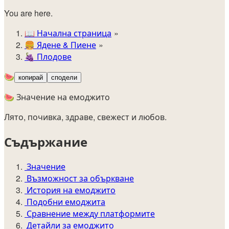
You are here.
📖
Начална страница
🍔️
Ядене & Пиене
🍇
Плодове
🍉
копирай
сподели
🍉 Значение на емоджито
Лято, почивка, здраве, свежест и любов.
Съдържание
Значение
Възможност за объркване
История на емоджито
Подобни емоджита
Сравнение между платформите
Детайли за емоджито