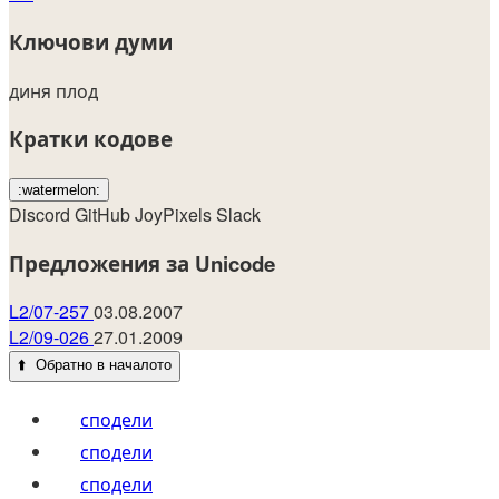
Ключови думи
диня
плод
Кратки кодове
:watermelon:
Discord
GitHub
JoyPixels
Slack
Предложения за Unicode
L2/07-257
03.08.2007
L2/09-026
27.01.2009
⬆️
Обратно в началото
сподели
сподели
сподели