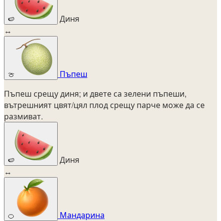
Диня
🍉
↔
Пъпеш
🍈
Пъпеш срещу диня; и двете са зелени пъпеши,
вътрешният цвят/цял плод срещу парче може да се
размиват.
Диня
🍉
↔
Мандарина
🍊