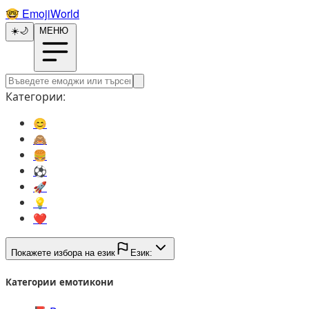
🤓️
EmojiWorld
☀️
🌙
МЕНЮ
Категории:
😊️
🙈️
🍔️
⚽️
🚀️
💡️
❤️
Покажете избора на език
Език:
Категории емотикони