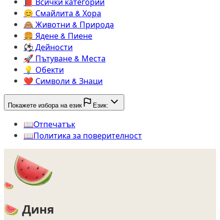
📕️
Всички категории
😊️
Смайлита & Хора
🙈️
Животни & Природа
🍔️
Ядене & Пиене
⚽️
Дейности
🚀️
Пътуване & Места
💡️
Обекти
❤️
Символи & Знаци
Покажете избора на език
Език:
📖️
Oтпечатък
📖️
Политика за поверителност
🍉
🍉
Диня