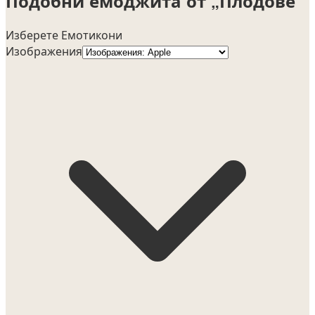
Подобни емоджита от „Плодове“
Изберете Емотикони
Изображения