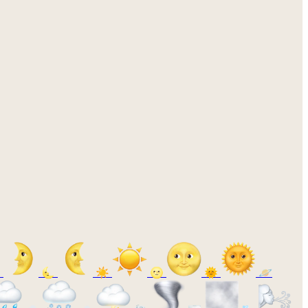

🌜
☀️
🌝
🌞
🪐