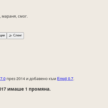
 мараня, смог.
ции
🌫️
Сленг
7.0
през 2014 и добавено към
Emoji 0.7
.
017
имаше 1 промяна.