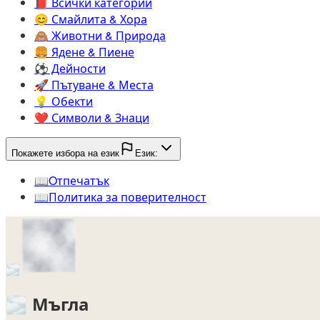
📕️
Всички категории
😊️
Смайлита & Хора
🙈️
Животни & Природа
🍔️
Ядене & Пиене
⚽️
Дейности
🚀️
Пътуване & Места
💡️
Обекти
❤️
Символи & Знаци
Покажете избора на език
Език:
📖️
Oтпечатък
📖️
Политика за поверителност
🌫️
🌫️
Мъгла