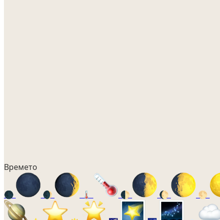
Времето
🌑
🌒
🌡️
🌓
🌔
🌕