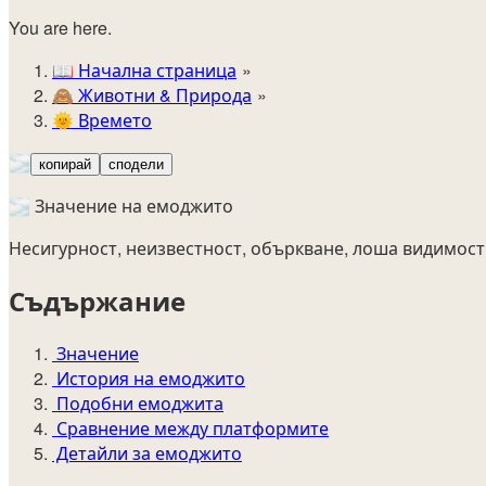
You are here.
📖
Начална страница
🙈️
Животни & Природа
🌞
Времето
🌫️
копирай
сподели
🌫️ Значение на емоджито
Несигурност, неизвестност, объркване, лоша видимост,
Съдържание
Значение
История на емоджито
Подобни емоджита
Сравнение между платформите
Детайли за емоджито