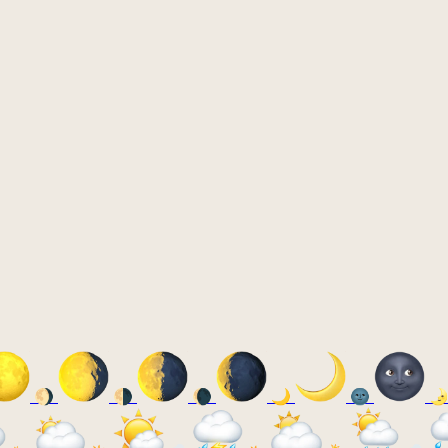
🌖
🌗
🌘
🌙
🌚
