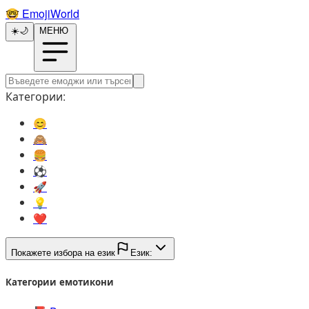
🤓️
EmojiWorld
☀️
🌙
МЕНЮ
Категории:
😊️
🙈️
🍔️
⚽️
🚀️
💡️
❤️
Покажете избора на език
Език:
Категории емотикони