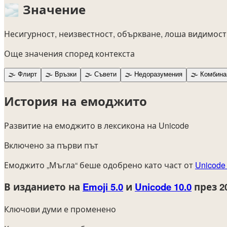
🌫️
Значение
Несигурност, неизвестност, объркване, лоша видимост,
Още значения според контекста
🌫️
Флирт
🌫️
Връзки
🌫️
Съвети
🌫️
Недоразумения
🌫️
Комбина
История на емоджито
Развитие на емоджито в лексикона на Unicode
Включено за първи път
Емоджито „Мъгла“ беше одобрено като част от
Unicode 
В изданието на
Emoji 5.0
и
Unicode 10.0
през 2
Ключови думи е променено